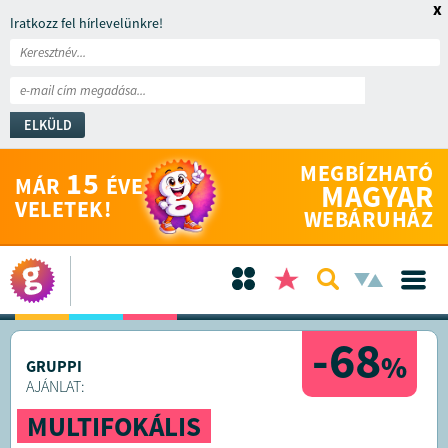
x
Iratkozz fel hírlevelünkre!
ELKÜLD
MEGBÍZHATÓ
15
MÁR
ÉVE
MAGYAR
VELETEK!
WEBÁRUHÁZ
-68
%
GRUPPI
AJÁNLAT:
MULTIFOKÁLIS