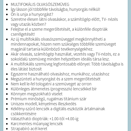
MULTIFOKÁLIS OLVASÓSZEMÜVEG
Így lásson jól többféle távolságba, hunyorgás nélkül!
Ön is unja a hunyorgást?
Szeretne élesen látni olvasáskor, a számítógép előtt, TV- nézés
vagy utazás közben?
Felejtse el a szeme megerőltetését, a különféle dioptriák
cserélgetését!
Az új multifokális olvasószemüveggel megkönnyítheti a
mindennapokat, hiszen nem szükséges többféle szemüveget
magánál tartania különböző tevékenységekhez.
Akár olvasás, számítógép használat, vezetés vagy TV-nézés, ez a
sokoldalú szemüveg minden helyzetben ideális társa lesz.
A multifokális szemüveg legfontosabb előnyei: Több távolságba is
éles látást biztosít
Egyszerre használható olvasáshoz, munkához, utazáshoz
Megszünteti a hunyorgást és a szem megerőltetését
Nem kell le-fel tologatni a szemüveget az orron
Különleges átmenetes (progresszív) lencsékkel bír
Könnyen megszokható viselet
Prémium minőségű, rugalmas titánium szár
Uniszex modell, kényelmes illeszkedés
Kékfény-szűrő lencsék a digitális eszközök ártalmainak
csökkentésére
Választható dioptriák: +1.00-től +4.00-ig
Karcmentes műanyag lencsék
Strapabíró acél keret