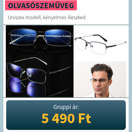
OLVASÓSZEMÜVEG
Uniszex modell, kényelmes illeszked
Gruppi ár:
5 490
Ft