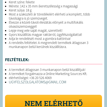
Keret színe: fekete
Mérete: 142 x 35 mm (keretszélesség x magasság)
Keret súlya: 18 g
Most a szaküzleti ár töredékéért elérheti a komplett, több
távolságra is jó szemüveget.
Élvezze a közeli-távoli éleslátás előnyeit a multifokális
olvasószemüveggel!
Lepje meg vele saját magát, szeretteit!
Gyors kiszállítás magyar raktárról, ügyfélszolgálattal!
Adja le rendelését most a gombra kattintva!
A rendelés feltételei: A megrendelt termékek átlagosan 3
munkanapon belül kerülnek kiszállításra.
FELTÉTELEK:
A terméket átlagosan 3 munkanapon belül kiszállítjuk!
A terméket forgalmazza a Online Marketing Sources Kft.
elérhetőségei: +36 20 526 4069
UGYFELSZOLGALATOMS@GMAIL.COM
NEM ELÉRHETŐ