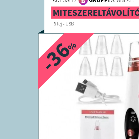
AKTUÁLIS
GRUPPI
AJÁNLAT:
MITESZERELTÁVOLÍTÓ 
6 fej - USB
-36
%