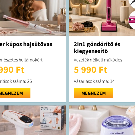
er kúpos hajsütővas
2in1 göndörítő és
kiegyenesítő
rmészetes hullámokért
Vezeték nélküli működés
990 Ft
5 990 Ft
rlások száma: 26
Vásárlások száma: 14
MEGNÉZEM
MEGNÉZEM