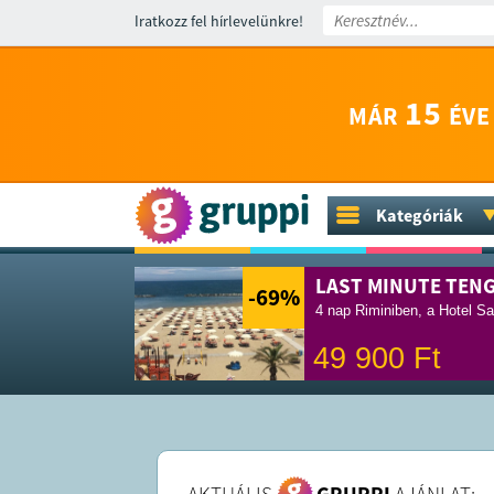
Iratkozz fel hírlevelünkre!
15
MÁR
ÉVE
Kategóriák
LAST MINUTE TEN
-69
%
4 nap Riminiben, a Hotel Sa
49 900
Ft