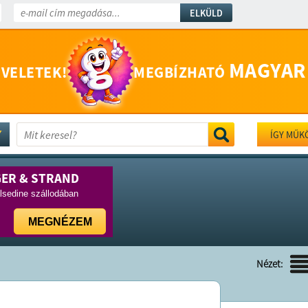
ELKÜLD
MAGYAR
 VELETEK!
MEGBÍZHATÓ
ÍGY MŰK
GER & STRAND
lsedine szállodában
MEGNÉZEM
Nézet: