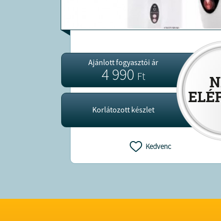
Ajánlott fogyasztói ár
4 990
Ft
Korlátozott készlet
Kedvenc