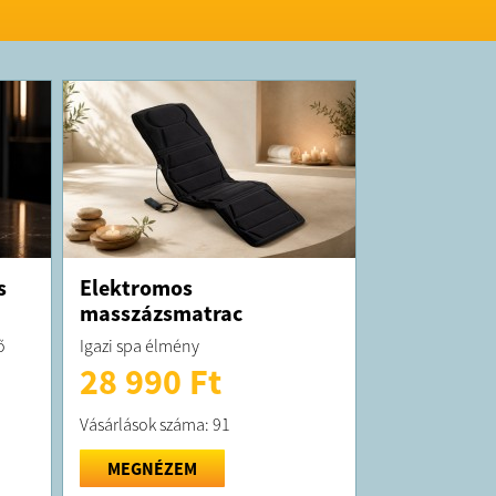
s
Elektromos
masszázsmatrac
ő
Igazi spa élmény
28 990 Ft
Vásárlások száma: 91
MEGNÉZEM