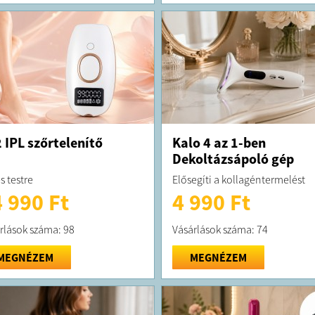
 IPL szőrtelenítő
Kalo 4 az 1-ben
Dekoltázsápoló gép
s testre
Elősegíti a kollagéntermelést
 990 Ft
4 990 Ft
rlások száma: 98
Vásárlások száma: 74
MEGNÉZEM
MEGNÉZEM