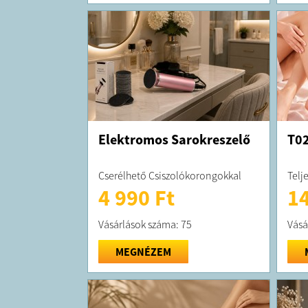
Elektromos Sarokreszelő
T02
Cserélhető Csiszolókorongokkal
Telje
4 990 Ft
14
Vásárlások száma: 75
Vásá
MEGNÉZEM