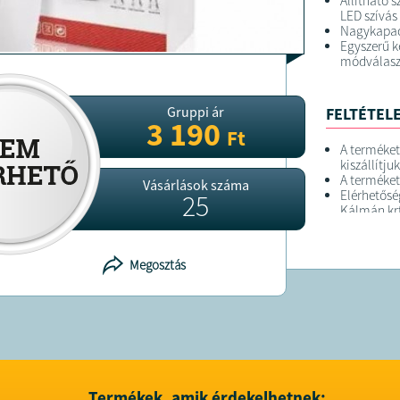
Állítható s
LED szívás 
Nagykapaci
Egyszerű 
módválasz
Gruppi ár
FELTÉTELE
3 190
Ft
A terméke
kiszállítjuk
A terméket
Vásárlások száma
Elérhetősé
25
Kálmán krt
Megosztás
Termékek, amik érdekelhetnek: