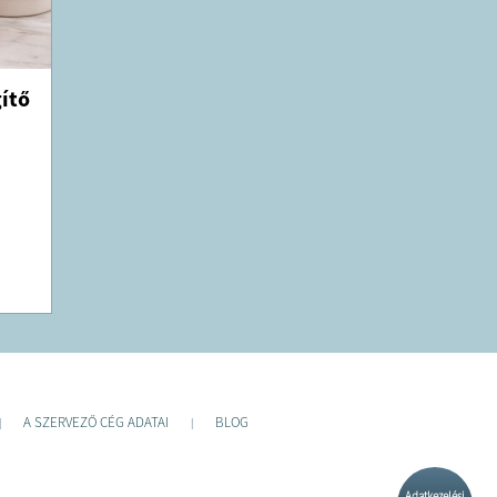
ítő
A SZERVEZŐ CÉG ADATAI
BLOG
|
|
Adatkezelési