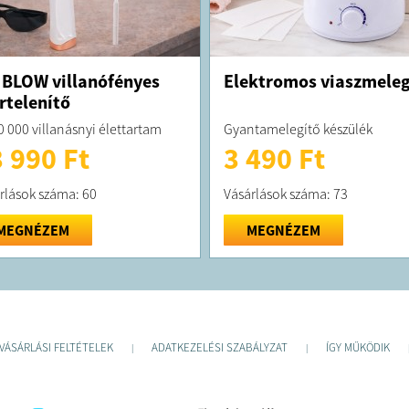
 BLOW villanófényes
Elektromos viaszmeleg
rtelenítő
0 000 villanásnyi élettartam
Gyantamelegítő készülék
 990 Ft
3 490 Ft
rlások száma: 60
Vásárlások száma: 73
MEGNÉZEM
MEGNÉZEM
VÁSÁRLÁSI FELTÉTELEK
ADATKEZELÉSI SZABÁLYZAT
ÍGY MŰKÖDIK
|
|