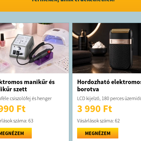
ktromos manikűr és
Hordozható elektromo
ikűr szett
borotva
féle csiszolófej és henger
LCD kijelző, 180 perces üzemid
990 Ft
3 990 Ft
rlások száma: 63
Vásárlások száma: 62
MEGNÉZEM
MEGNÉZEM