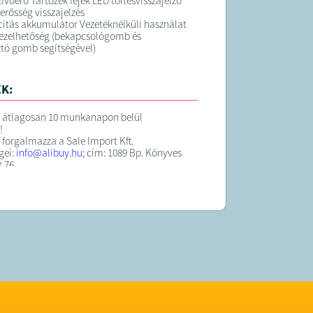
zívóerő Tartozék fejek LED töltésvisszajelző
erősség visszajelzés
tás akkumulátor Vezetéknélküli használat
kezelhetőség (bekapcsológomb és
tó gomb segítségével)
K:
t átlagosan 10 munkanapon belül
!
 forgalmazza a Sale Import Kft.
gei:
info@alibuy.hu
; cím: 1089 Bp. Könyves
 76.