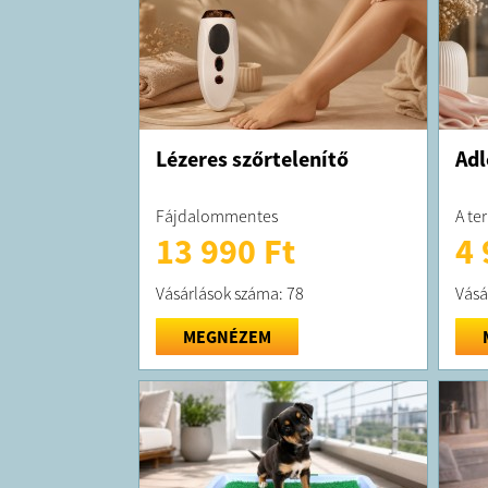
Lézeres szőrtelenítő
Adl
Fájdalommentes
A te
13 990 Ft
4 
Vásárlások száma: 78
Vásá
MEGNÉZEM