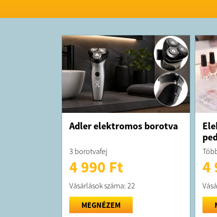
Adler elektromos borotva
Ele
ped
3 borotvafej
Több
4 990 Ft
4 
Vásárlások száma: 22
Vásá
MEGNÉZEM