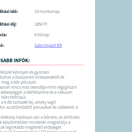
lítási idő:
10 munkanap
ítási díj:
1850 Ft
cia:
6 hónap
tó:
Sale Import Kft
SABB INFÓK:
szközzel könnyen és gyorsan
lhat a bosszantó miteszerektől és
a meg a bőr pórusait.
során nincs más teendője mint végighúzni
 sebességgel a bőrfelszníne és a vákuum
 bőre felfrissül.
z a 6 db tartozék fej, amely segít
ni az eltömődött pórusokat és csökkenti a
ótékony hatással van a bőrrére, az állítható
k köszönhetően mindenki megtalálja a
ak leginkább megfelelő erősséget.