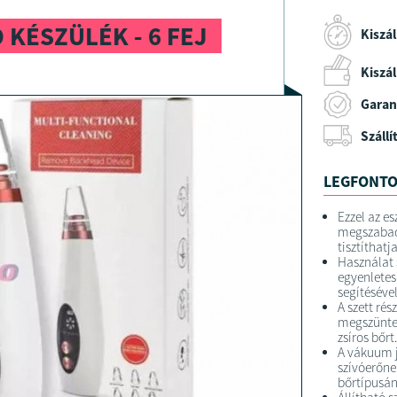
KÉSZÜLÉK - 6 FEJ
Kiszál
Kiszáll
Garan
Szállí
LEGFONTO
Ezzel az e
megszabadu
tisztíthatj
Használat 
egyenletes
segítésével
A szett rés
megszüntet
zsíros bőrt.
A vákuum j
szívóerőne
bőrtípusán