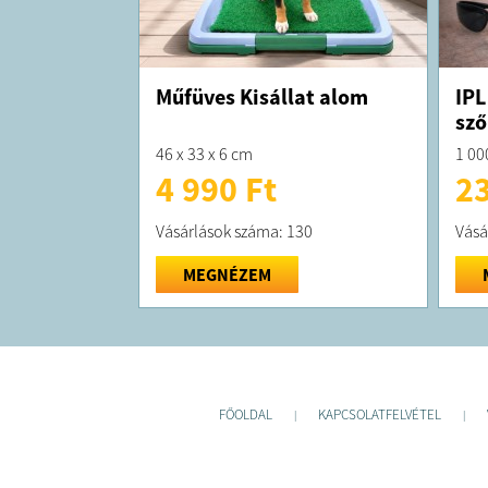
Műfüves Kisállat alom
IPL
sző
46 x 33 x 6 cm
1 00
4 990 Ft
23
Vásárlások száma: 130
Vásá
MEGNÉZEM
FŐOLDAL
KAPCSOLATFELVÉTEL
|
|