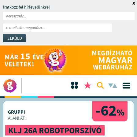
x
Iratkozz fel hírlevelünkre!
ELKÜLD
MEGBÍZHATÓ
15
MÁR
ÉVE
MAGYAR
VELETEK!
WEBÁRUHÁZ
-62
%
GRUPPI
AJÁNLAT:
KLJ 26A ROBOTPORSZÍVÓ