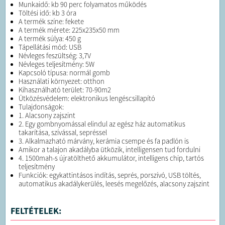
Munkaidő: kb 90 perc folyamatos működés
Töltési idő: kb 3 óra
A termék színe: fekete
A termék mérete: 225x235x50 mm
A termék súlya: 450 g
Tápellátási mód: USB
Névleges feszültség: 3,7V
Névleges teljesítmény: 5W
Kapcsoló típusa: normál gomb
Használati környezet: otthon
Kihasználható terület: 70-90m2
Ütközésvédelem: elektronikus lengéscsillapító
Tulajdonságok:
1. Alacsony zajszint
2. Egy gombnyomással elindul az egész ház automatikus
takarítása, szívással, sepréssel
3. Alkalmazható márvány, kerámia csempe és fa padlón is
Amikor a talajon akadályba ütközik, intelligensen tud fordulni
4. 1500mah-s újratölthető akkumulátor, intelligens chip, tartós
teljesítmény
Funkciók: egykattintásos indítás, seprés, porszívó, USB töltés,
automatikus akadálykerülés, leesés megelőzés, alacsony zajszint
FELTÉTELEK: