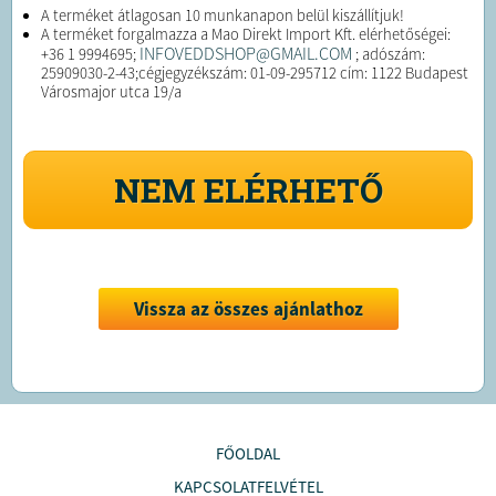
A terméket átlagosan 10 munkanapon belül kiszállítjuk!
A terméket forgalmazza a Mao Direkt Import Kft. elérhetőségei:
INFOVEDDSHOP@GMAIL.COM
+36 1 9994695;
; adószám:
25909030-2-43;cégjegyzékszám: 01-09-295712 cím: 1122 Budapest
Városmajor utca 19/a
NEM ELÉRHETŐ
Vissza az összes ajánlathoz
FŐOLDAL
KAPCSOLATFELVÉTEL