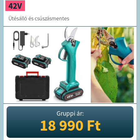
42V
Ütésálló és csúszásmentes
Gruppi ár:
18 990
Ft