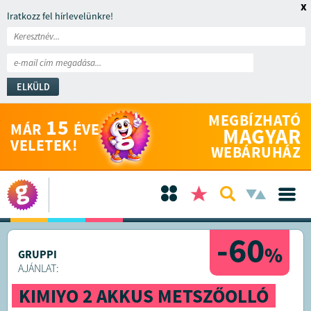
x
Iratkozz fel hírlevelünkre!
ELKÜLD
MEGBÍZHATÓ
15
MÁR
ÉVE
MAGYAR
VELETEK!
WEBÁRUHÁZ
-60
%
GRUPPI
AJÁNLAT:
KIMIYO 2 AKKUS METSZŐOLLÓ