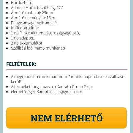
Hordozható
Adatok: Motor feszültség: 42V
Átmérő (puhafa): 28mm
Átmérő (keményfa): 15 m
Penge anyaga: volfrámacél
Koffer tartalma:
1 db Flinke Akkumulátoros ágvágó olló,
1 db adapter,
2 db akkumulátor
Szállítási idő: max 5 munkanap
FELTÉTELEK:
A megrendelt termék maximum 7 munkanapon belül kiszállításra
kerül!
A terméket forgalmazza a Kantato Group S.r.o.
elérhetőségei: Kantato.sales@gmail.com
NEM ELÉRHETŐ