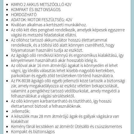
KIMIYO 2 AKKUS METSZŐOLLÓ 42V
KOMPAKT ÉS BIZTONSÁGOS
HORDOZHATÓ
ADATOK: MOTOR FESZÜLTSÉG: 42V
Kiválóan alkalmas a kertészeti munkákhoz.
Az olló két éles pengével rendelkezik, amelyek képesek egyszerre
vágási és metszési feladatokat ellátni.
Az ollóhoz tartozó akkumulátor hosszú élettartammal
rendelkezik, és a töltési idő alatt könnyen cserélhető, hogy
folyamatosan használni tudja az eszközt.
Az ágvágó olló rendkívül könnyű és ergonomikus kialakítású, így
kényelmesen használható akár hosszabb ideig is.
Az ollóval akár 16 mm átmérőjű ágakat is könnyedén el lehet
vágni, így ideális választás lehet kisebb-nagyobb kertekben,
parkokban és egyéb zöld területeken történő használatra.
Az FK-8038 ágvágó olló egyéb jellemzői közé tartozik a biztonsági
zár, amely megakadályozza az eszköz véletlen bekapcsolását,
valamint a pengékhez tartozó védőburkolat, amely megvédi a
felhasználókat a vágási sérülésektől.
Az olló könnyen karbantartható és tisztítható, így hosszú
élettartamot biztosít a felhasználóknak.
Jellemzők:
A készülék max 28 mm átmérőjű ágak és gallyak vágására van
kialakítva!
Kemény fánál lecsökken az átmérő! Ütésálló és csúszásmentes
Kompakt és biztonságos