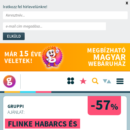
x
Iratkozz fel hírlevelünkre!
ELKÜLD
MEGBÍZHATÓ
15
MÁR
ÉVE
MAGYAR
VELETEK!
WEBÁRUHÁZ
-57
%
GRUPPI
AJÁNLAT:
FLINKE HABARCS ÉS