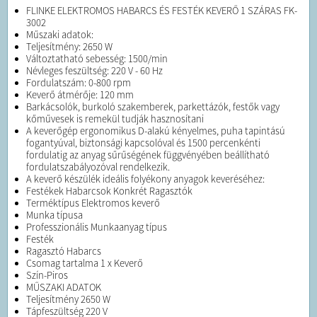
FLINKE ELEKTROMOS HABARCS ÉS FESTÉK KEVERŐ 1 SZÁRAS FK-
3002
Műszaki adatok:
Teljesítmény: 2650 W
Változtatható sebesség: 1500/min
Névleges feszültség: 220 V - 60 Hz
Fordulatszám: 0-800 rpm
Keverő átmérője: 120 mm
Barkácsolók, burkoló szakemberek, parkettázók, festők vagy
kőművesek is remekül tudják hasznosítani
A keverőgép ergonomikus D-alakú kényelmes, puha tapintású
fogantyúval, biztonsági kapcsolóval és 1500 percenkénti
fordulatig az anyag sűrűségének függvényében beállítható
fordulatszabályozóval rendelkezik.
A keverő készülék ideális folyékony anyagok keveréséhez:
Festékek Habarcsok Konkrét Ragasztók
Terméktípus Elektromos keverő
Munka típusa
Professzionális Munkaanyag típus
Festék
Ragasztó Habarcs
Csomag tartalma 1 x Keverő
Szín-Piros
MŰSZAKI ADATOK
Teljesítmény 2650 W
Tápfeszültség 220 V