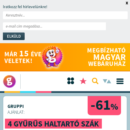
x
Iratkozz fel hírlevelünkre!
ELKÜLD
MEGBÍZHATÓ
15
MÁR
ÉVE
MAGYAR
VELETEK!
WEBÁRUHÁZ
-61
%
GRUPPI
AJÁNLAT:
4 GYŰRŰS HALTARTÓ SZÁK