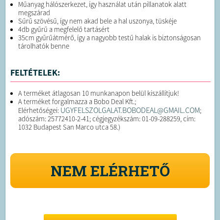
Műanyag hálószerkezet, így használat után pillanatok alatt
megszárad
Sűrű szövésű, így nem akad bele a hal uszonya, tüskéje
4db gyűrű a megfelelő tartásért
35cm gyűrűátmérő, így a nagyobb testű halak is biztonságosan
tárolhatók benne
FELTÉTELEK:
A terméket átlagosan 10 munkanapon belül kiszállítjuk!
A terméket forgalmazza a Bobo Deal Kft.;
UGYFELSZOLGALAT.BOBODEAL@GMAIL.COM
Elérhetőségei:
;
adószám: 25772410-2-41; cégjegyzékszám: 01-09-288259, cím:
1032 Budapest San Marco utca 58.)
NEM ELÉRHETŐ