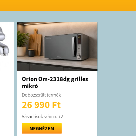
, sátrakra és egyebekre rögzítse. Magas
itás
egyrészes kialakítás egy teljesen vízálló
 eredményez, amely jelentősen megnöveli a
ettartamot.
 mérete rendkívül kicsi a rendkívül
napelemeknek köszönhetően.
jtogatott méret minden méretben rendkívül
gyrészes felépítésnek köszönhetően.
r 20%-os átalakítási hatékonyság, ami
rmilyen szabadtéri tevékenységhez, például
éshez, hegymászáshoz, túrázáshoz,
és még váratlan áramkimaradásokhoz is.
 kültéri készülékek és elektronikai eszközök
működtetheti. Ha különleges körülmények
Orion Om-2318dg grilles
mra van szüksége, ez egyben megbízható
mikró
pegység is lehet.
gye figyelembe a következőket a napelemes
Dobozsérült termék
során:
26 990 Ft
öltési idő a helytől, a hőmérséklettől, az
 stb. függ. A tényleges idő eltérő lehet.
öltés során tartsa távol a berendezést a hőtől
Vásárlások száma: 72
tlen napfénytől, hogy meghosszabbítsa
át.
rtalma
MEGNÉZEM
sszecsukható napelem