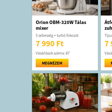
Orion OBM-320W Tálas
Átf
mixer
zuh
5 sebesség + turbó fokozat
Típu
7 990 Ft
7 
Vásárlások száma: 87
Vásá
MEGNÉZEM