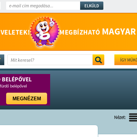
ELKÜLD
MAGYAR
 VELETEK!
MEGBÍZHATÓ
ÍGY MŰK
Ő BELÉPŐVEL
rfürdő belépővel
MEGNÉZEM
Nézet: