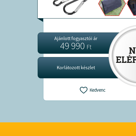
Ajánlott fogyasztói ár
49 990
Ft
Korlátozott készlet
Kedvenc