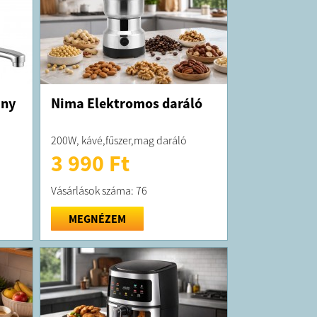
any
Nima Elektromos daráló
200W, kávé,fűszer,mag daráló
3 990 Ft
Vásárlások száma: 76
MEGNÉZEM