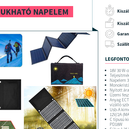
CSUKHATÓ NAPELEM
Kiszál
Kiszáll
Garan
Szállí
LEGFONTO
18V 30 W-
Teljesítm
Napelem 
Monokristá
Nyitott ár
Üzemi fesz
Anyag ECT
vízálló szö
Usb-A kime
12V/2A (MA
C típusú k
PD18W