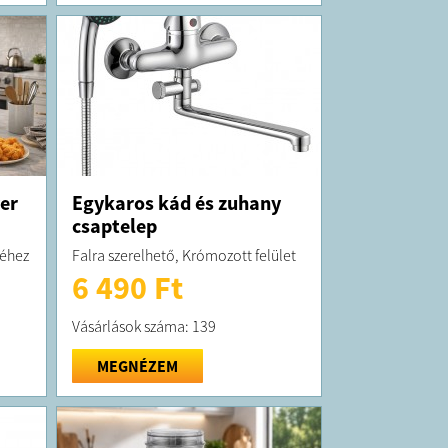
ászó horog
nálói kézikönyv ​
K:
elt termék maximum 10 munkanapon belül
ra kerül!
 forgalmazza a Big Buy Kft.
gei:
ugyfelszolgalat@ugyfelszolgalat
.hu
6774202-2-13
yer
Egykaros kád és zuhany
szám: 13-09-208535
csaptelep
ésa, Petőfi utca 16
séhez
Falra szerelhető, Krómozott felület
6 490 Ft
Vásárlások száma: 139
MEGNÉZEM