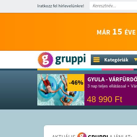
Iratkozz fel hírlevelünkre!
15
MÁR
ÉVE
Kategóriák
GYULA - VÁRFÜRD
-46
%
3 nap teljes ellátással + Vá
48 990
Ft