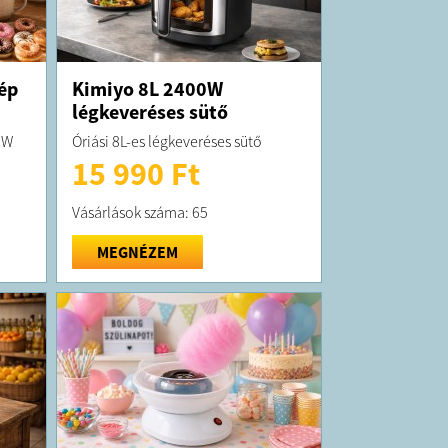
ép
Kimiyo 8L 2400W
légkeveréses sütő
0W
Óriási 8L-es légkeveréses sütő
15 990 Ft
Vásárlások száma: 65
MEGNÉZEM