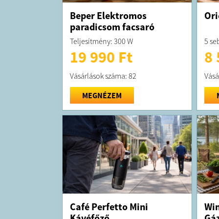
Beper Elektromos
Ori
paradicsom facsaró
Teljesítmény: 300 W
5 se
19 990 Ft
8 
Vásárlások száma: 82
Vásá
MEGNÉZEM
Café Perfetto Mini
Win
Kávéfőző
Gáz