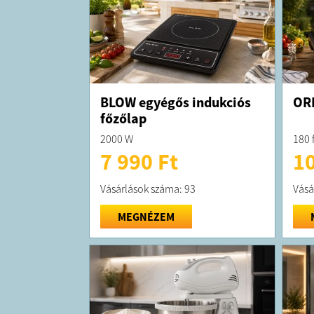
BLOW egyégős indukciós
ORI
főzőlap
2000 W
180 
7 990 Ft
10
Vásárlások száma: 93
Vásá
MEGNÉZEM