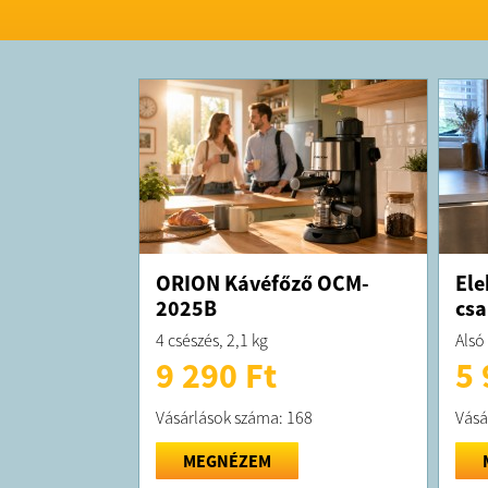
ORION Kávéfőző OCM-
Ele
2025B
csa
4 csészés, 2,1 kg
Alsó
9 290 Ft
5 
Vásárlások száma: 168
Vásá
MEGNÉZEM