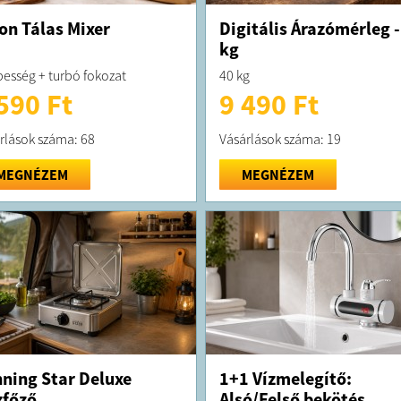
on Tálas Mixer
Digitális Árazómérleg -
kg
besség + turbó fokozat
40 kg
590 Ft
9 490 Ft
rlások száma: 68
Vásárlások száma: 19
MEGNÉZEM
MEGNÉZEM
ning Star Deluxe
1+1 Vízmelegítő:
főző
Alsó/Felső bekötés