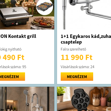
ON Kontakt grill
1+1 Egykaros kád,zuh
csaptelep
fokig nyitható
Falra szerelhető
 490 Ft
11 990 Ft
rlások száma: 95
Vásárlások száma: 24
MEGNÉZEM
MEGNÉZEM