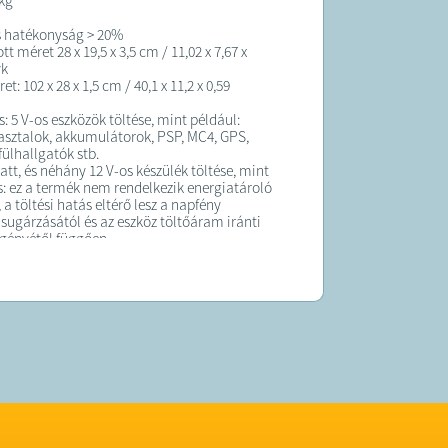
 kg
s hatékonyság > 20%
t méret 28 x 19,5 x 3,5 cm / 11,02 x 7,67 x
yk
et: 102 x 28 x 1,5 cm / 40,1 x 11,2 x 0,59
: 5 V-os eszközök töltése, mint például:
 asztalok, akkumulátorok, PSP, MC4, GPS,
fülhallgatók stb.
att, és néhány 12 V-os készülék töltése, mint
ás: ez a termék nem rendelkezik energiatároló
 a töltési hatás eltérő lesz a napfény
sugárzásától és az eszköz töltőáram iránti
igényétől függően.
 kompakt A napelem-sorozatok a
bb és leghordozhatóbb napelemek,
valaha is kívánhat.
edél.
inált textil a puha élekkel és a merev
aggal kombinálva remek és funkcionális
kínál.
rolás
ristályos panel egy 1200D poliészter
övettokba zárva, kompakt profilra hajtva az
árolás érdekében.
hurkok lehetővé teszik, hogy a panelt