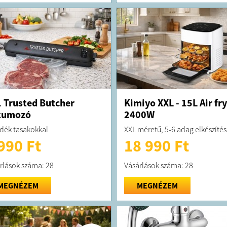
2 x hegym
1 x Felhasz
FELTÉTELE
A megrend
kiszállítás
A terméket
elérhetősé
adószám:2
 Trusted Butcher
Kimiyo XXL - 15L Air fr
cégjegyzék
kumozó
2400W
cím: 2636 T
dék tasakokkal
XXL méretű, 5-6 adag elkészíté
990 Ft
18 990 Ft
rlások száma: 28
Vásárlások száma: 28
MEGNÉZEM
MEGNÉZEM