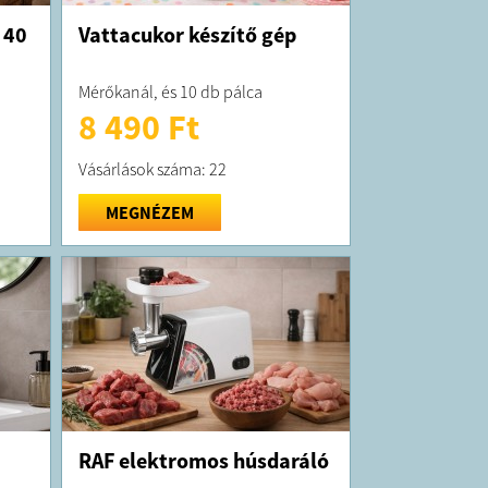
 40
Vattacukor készítő gép
Mérőkanál, és 10 db pálca
8 490 Ft
Vásárlások száma: 22
MEGNÉZEM
RAF elektromos húsdaráló