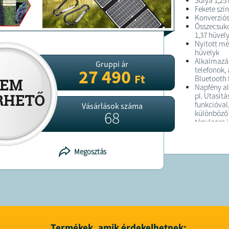
Súlya 1,25
Fekete szín
Konverzió
Összecsukot
1,37 hüvel
Nyitott mér
hüvelyk
Alkalmazás
Gruppi ár
telefonok,
27 490
Ft
Bluetooth 
Napfény al
pl. Utasít
funkcióval,
Vásárlások száma
68
különböző 
tényleges 
Könnyű és
legtartósa
amelyeket 
Megosztás
Erős cellaf
A külső lam
központi m
napelemet 
Könnyű tá
Négy monok
vízálló sz
egyszerű t
Az akasztó
Termékek, amik érdekelhetnek: