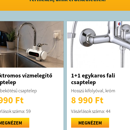
járművekre
kompatibil
A laminált 
megoldást
várható él
Kibontva a
hatékony 
Az összeha
kicsi az e
Magas, aká
ideális bá
kempingez
piknikhez 
Az alapvető
többségét 
ktromos vízmelegítő
1+1 egykaros fali
között ára
ptelep
csaptelep
tartalék tá
Kérjük, ve
 bekötésű csaptelep
Hosszú kifolyóval, króm
újratöltés 
990 Ft
8 990 Ft
1. Az újrat
időjárástól
2. Az újrat
rlások száma: 59
Vásárlások száma: 44
és a közve
élettartam
Csomag ta
MEGNÉZEM
MEGNÉZEM
1 x 30 W ö