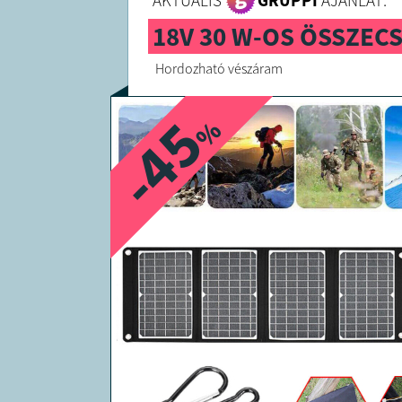
AKTUÁLIS
GRUPPI
AJÁNLAT:
18V 30 W-OS ÖSSZE
Hordozható vészáram
-45
%