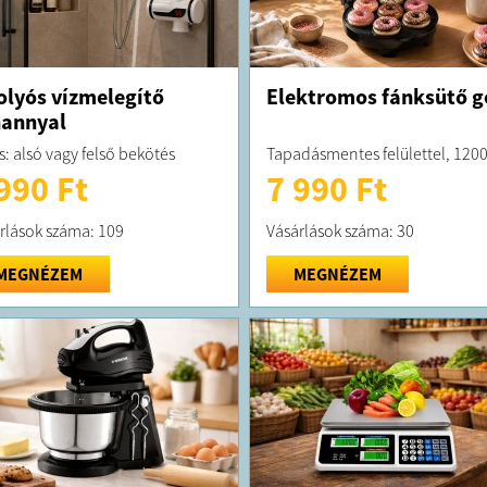
olyós vízmelegítő
Elektromos fánksütő g
annyal
s: alsó vagy felső bekötés
Tapadásmentes felülettel, 120
990 Ft
7 990 Ft
rlások száma: 109
Vásárlások száma: 30
MEGNÉZEM
MEGNÉZEM