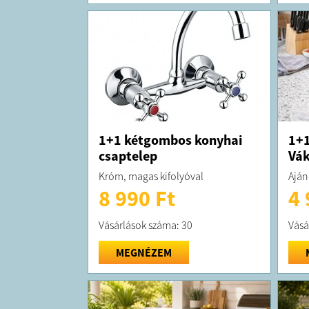
1+1 kétgombos konyhai
1+1
csaptelep
Vá
Króm, magas kifolyóval
Aján
8 990 Ft
4 
Vásárlások száma: 30
Vásá
MEGNÉZEM