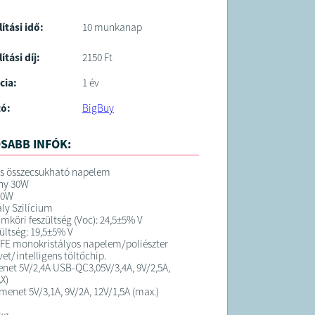
lítási idő:
10 munkanap
ítási díj:
2150 Ft
cia:
1 év
tó:
BigBuy
SABB INFÓK:
os összecsukható napelem
ény 30W
30W
ly Szilícium
amköri feszültség (Voc): 24,5±5% V
ültség: 19,5±5% V
FE monokristályos napelem/poliészter
vet/intelligens töltőchip.
net 5V/2,4A USB-QC3,05V/3,4A, 9V/2,5A,
X)
imenet 5V/3,1A, 9V/2A, 12V/1,5A (max.)