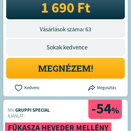
1 690
Ft
Vásárlások száma: 63
Sokak kedvence
MEGNÉZEM!
Kedvenc
Megosztás
-54
%
MAI
GRUPPI SPECIAL
AJÁNLAT:
FŰKASZA HEVEDER MELLÉNY