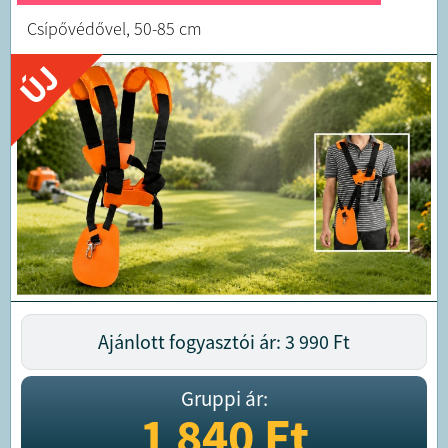
Csípővédővel, 50-85 cm
ÚJ
Ajánlott fogyasztói ár: 3 990
Ft
Gruppi ár:
1 840
Ft