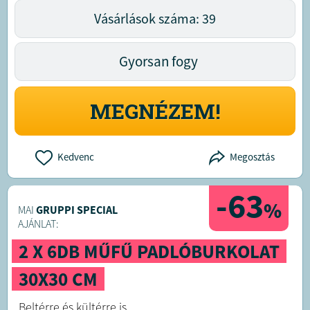
Vásárlások száma: 39
Gyorsan fogy
MEGNÉZEM!
Kedvenc
Megosztás
-63
%
MAI
GRUPPI SPECIAL
AJÁNLAT:
2 X 6DB MŰFŰ PADLÓBURKOLAT
30X30 CM
Beltérre és kültérre is