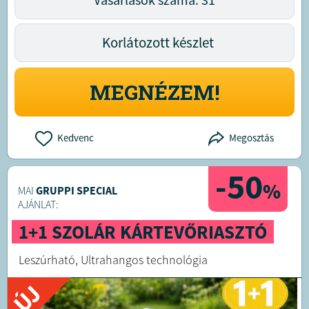
Korlátozott készlet
MEGNÉZEM!
Kedvenc
Megosztás
-50
%
MAI
GRUPPI SPECIAL
AJÁNLAT:
1+1 SZOLÁR KÁRTEVŐRIASZTÓ
Leszúrható, Ultrahangos technológia
ÚJ