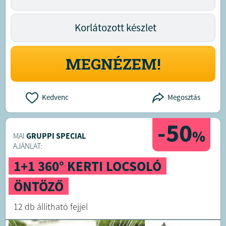
Korlátozott készlet
MEGNÉZEM!
Kedvenc
Megosztás
-50
%
MAI
GRUPPI SPECIAL
AJÁNLAT:
1+1 360° KERTI LOCSOLÓ
ÖNTÖZŐ
12 db állítható fejjel