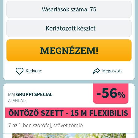
Vásárlások száma: 75
Korlátozott készlet
MEGNÉZEM!
Kedvenc
Megosztás
-56
%
MAI
GRUPPI SPECIAL
AJÁNLAT:
ÖNTÖZŐ SZETT - 15 M FLEXIBILIS
7 az 1-ben szórófej, szövet tömlő