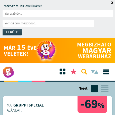
x
Iratkozz fel hírlevelünkre!
ELKÜLD
MEGBÍZHATÓ
15
MÁR
ÉVE
MAGYAR
VELETEK!
WEBÁRUHÁZ
Nézet:
-69
%
MAI
GRUPPI SPECIAL
AJÁNLAT: