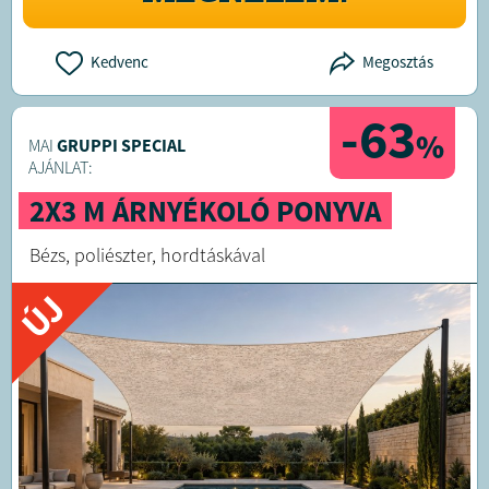
Kedvenc
Megosztás
-63
%
MAI
GRUPPI SPECIAL
AJÁNLAT:
2X3 M ÁRNYÉKOLÓ PONYVA
Bézs, poliészter, hordtáskával
ÚJ