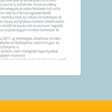
ípusú edények és serpenyők minimális
 zsírral is süthetnek, mivel az edény
elmelegszik és teljes felületén hőt ad le
um test és a ferromágneses fenék
 lehetővé teszi az indukciós tűzhelyen és
s típusú konyhában történő alkalmazást,
z öntött és kovácsolt alumínium legjobb
s tulajdonságait minden tűzhelyen és
s 220°C-ig lehetséges, alkalmas minden
helyhez és főzőlaphoz, valamint gáz- és
tűzhelyhez is
 szilikon, nem melegedő fogantyúkkal
gépben mosható
sztítható, fedelek kiváló minőségű üvegből
egáns design
barát, PFOA, ÓLOM és kadmium mentes
eses alj
 edény fedővel, mérete 16 x 8,5 cm
 edény fedővel, mérete 20 x 10 cm
 edény fedővel, mérete 24 x 11 cm
 edény fedővel, mérete 28 x 12 cm
K: