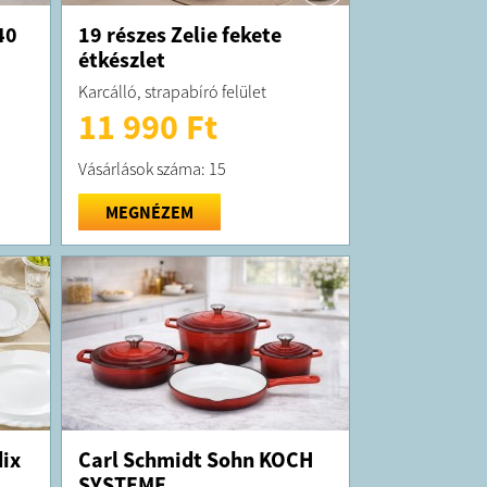
40
19 részes Zelie fekete
étkészlet
Karcálló, strapabíró felület
11 990 Ft
Vásárlások száma: 15
MEGNÉZEM
ix
Carl Schmidt Sohn KOCH
SYSTEME