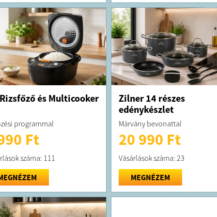
 Rizsfőző és Multicooker
Zilner 14 részes
edénykészlet
őzési programmal
Márvány bevonattal
990 Ft
20 990 Ft
rlások száma: 111
Vásárlások száma: 23
MEGNÉZEM
MEGNÉZEM