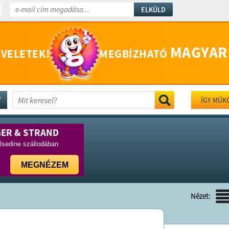
ELKÜLD
MAGYAR
 VELETEK!
MEGBÍZHATÓ
ÍGY MŰK
GER & STRAND
lsedine szállodában
MEGNÉZEM
Nézet: