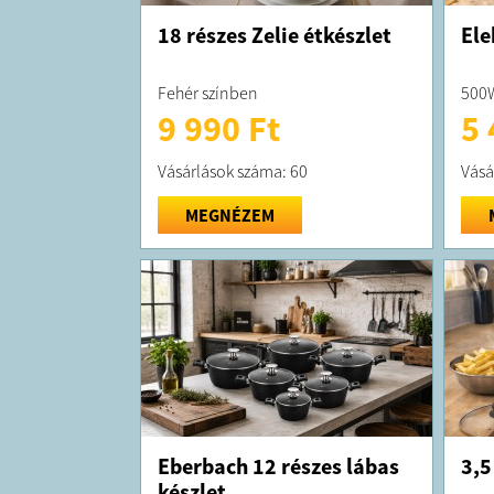
18 részes Zelie étkészlet
Ele
Fehér színben
500W
9 990 Ft
5 
Vásárlások száma: 60
Vásá
MEGNÉZEM
Eberbach 12 részes lábas
3,5
készlet