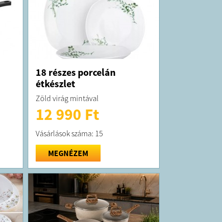
18 részes porcelán
étkészlet
Zöld virág mintával
12 990 Ft
Vásárlások száma: 15
MEGNÉZEM