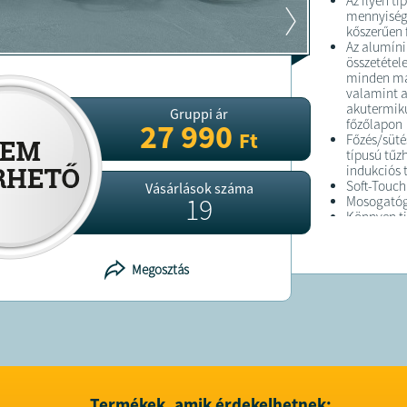
Az ilyen t
mennyiségű
kőszerűen f
Az alumíni
összetétele
minden má
valamint a
akutermiku
Gruppi ár
főzőlapon
27 990
Ft
Főzés/süté
típusú tűz
indukciós 
Soft-Touch
Vásárlások száma
19
Mosogató
Könnyen ti
Szép és el
Környezet
Ferromágn
Megosztás
Tartalma
1,2 literes
2,3 literes
4,3 literes
6,5 literes
FELTÉTELE
Termékek, amik érdekelhetnek: