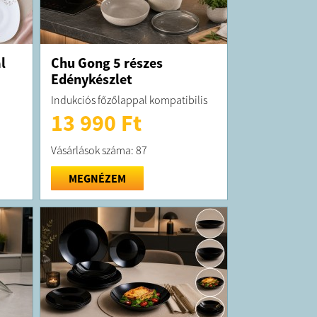
l
Chu Gong 5 részes
Edénykészlet
Indukciós főzőlappal kompatibilis
13 990 Ft
Vásárlások száma: 87
MEGNÉZEM