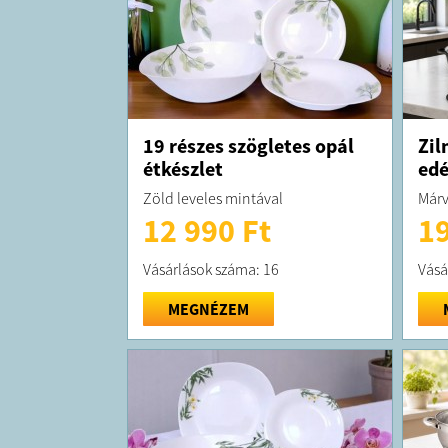
19 részes szögletes opál
Zil
étkészlet
edé
Zöld leveles mintával
Márv
12 990 Ft
19
Vásárlások száma: 16
Vásá
MEGNÉZEM