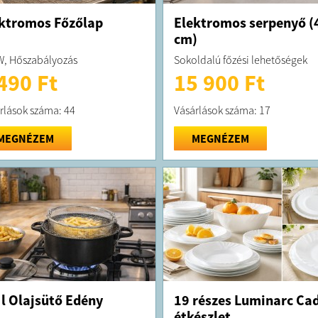
ktromos Főzőlap
Elektromos serpenyő (
cm)
, Hőszabályozás
Sokoldalú főzési lehetőségek
490 Ft
15 900 Ft
rlások száma: 44
Vásárlások száma: 17
MEGNÉZEM
MEGNÉZEM
 l Olajsütő Edény
19 részes Luminarc Cad
étkészlet