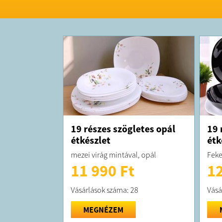
19 részes szögletes opál
19 
étkészlet
étk
mezei virág mintával, opál
Feke
11 990 Ft
12
Vásárlások száma: 28
Vásá
MEGNÉZEM