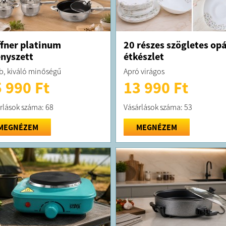
fner platinum
20 részes szögletes opá
nyszett
étkészlet
b, kiváló minőségű
Apró virágos
 990 Ft
13 990 Ft
rlások száma: 68
Vásárlások száma: 53
MEGNÉZEM
MEGNÉZEM