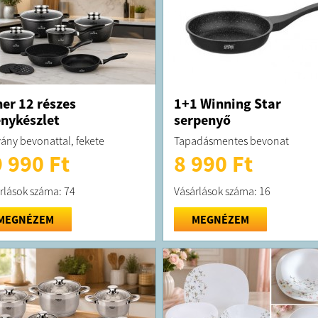
ner 12 részes
1+1 Winning Star
nykészlet
serpenyő
ány bevonattal, fekete
Tapadásmentes bevonat
 990 Ft
8 990 Ft
rlások száma: 74
Vásárlások száma: 16
MEGNÉZEM
MEGNÉZEM