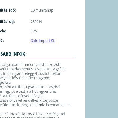
lítási idő:
10 munkanap
ítási díj:
2390 Ft
cia:
1 év
tó:
Sale Import Kft
SABB INFÓK:
nőségű alumínium öntvényből készült
ránit tapadásmentes bevonattal, a gránit
y finom gránitréteggel dúsított teflon
melynek köszönhetően nagyobb
et kap
 mint a teflon, ugyanakkor megőrzi
em ég, jól elosztja a hőt, egyesíti az
és a teflon edények előnyeit
szes előnyével rendelkezik, de jobban
 sérüléseknek, még a kerámia bevonatokat is
karcállóvá és tartóssá teszi az edényeket