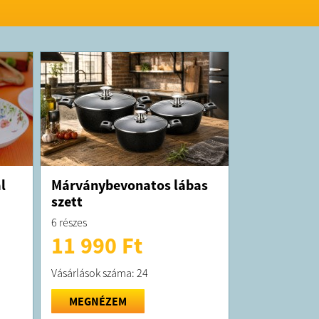
elt termék átlagosan 10 munkanap belül
ra kerül
orgalmazója a Sale Import Kft.
uy.hu
l
Márványbevonatos lábas
szett
6 részes
11 990 Ft
Vásárlások száma: 24
MEGNÉZEM