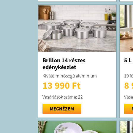
Brillon 14 részes
5 L
edénykészlet
Kiváló minőségű alumínium
10 f
13 990 Ft
8 
Vásárlások száma: 22
Vásá
MEGNÉZEM