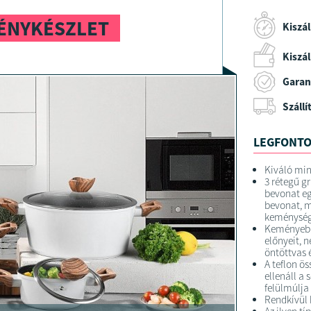
DÉNYKÉSZLET
Kiszál
Kiszáll
Garan
Szállí
LEGFONTO
Kiváló mi
3 rétegű g
bevonat eg
bevonat, 
keménység
Keményebb,
előnyeit, n
öntöttvas 
A teflon ös
ellenáll a
felülmúlja
Rendkívül 