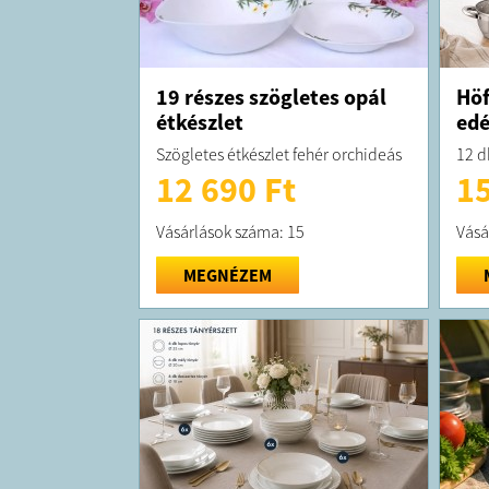
19 részes szögletes opál
Höf
étkészlet
edé
Szögletes étkészlet fehér orchideás
12 d
12 690 Ft
15
Vásárlások száma: 15
Vásá
MEGNÉZEM