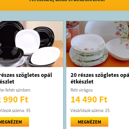
A megrend
kiszállítás
A termék f
info@alib
részes szögletes opál
20 részes szögletes opá
észlet
étkészlet
te-fehér színben
Réti virágos
 990 Ft
14 490 Ft
rlások száma: 35
Vásárlások száma: 25
MEGNÉZEM
MEGNÉZEM