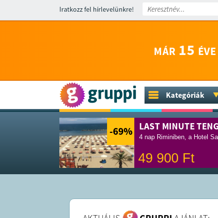
Iratkozz fel hírlevelünkre!
15
MÁR
ÉVE
Kategóriák
LAST MINUTE TEN
-69
%
4 nap Riminiben, a Hotel Sa
49 900
Ft