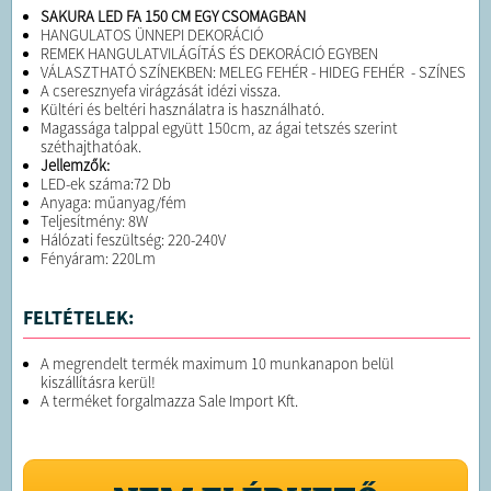
SAKURA LED FA 150 CM EGY CSOMAGBAN
HANGULATOS ÜNNEPI DEKORÁCIÓ
REMEK HANGULATVILÁGÍTÁS ÉS DEKORÁCIÓ EGYBEN
VÁLASZTHATÓ SZÍNEKBEN: MELEG FEHÉR - HIDEG FEHÉR - SZÍNES
A cseresznyefa virágzását idézi vissza.
Kültéri és beltéri használatra is használható.
Magassága talppal együtt 150cm, az ágai tetszés szerint
széthajthatóak.
Jellemzők:
LED-ek száma:72 Db
Anyaga: műanyag/fém
Teljesítmény: 8W
Hálózati feszültség: 220-240V
Fényáram: 220Lm
FELTÉTELEK:
A megrendelt termék maximum 10 munkanapon belül
kiszállításra kerül!
A terméket forgalmazza Sale Import Kft.