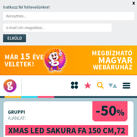
x
Iratkozz fel hírlevelünkre!
ELKÜLD
MEGBÍZHATÓ
15
MÁR
ÉVE
MAGYAR
VELETEK!
WEBÁRUHÁZ
-50
%
GRUPPI
AJÁNLAT:
XMAS LED SAKURA FA 150 CM,72