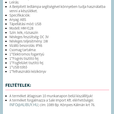
Leírás:
A Beépített ledlámpa segítségével könnyeben tudja használatba
venni a készüléket.
Specifikációk:
Anyag: ABS
Tápellátási mód: USB
Modell: HM-Y128
Szín: kék, rózsaszín
Névleges feszültség: DC 3V
Névleges teljesítmény: 1W
Vízálló besorolás: IPX6
Csomag tartalma:
1*Elektromos fogantyú
1*Fogrés tisztító fej
1*Fogfelület tisztító fej
1*USB töltő
1*felhasználói kézikönyv
FELTÉTELEK:
A terméket átlagosan 10 munkanapon belül kiszállítjuk!
A terméket forgalmazza a Sale Import Kft. elérhetőségei:
INFO@ALIBUY.HU
; cím: 1089 Bp. Könyves Kálmán krt 76.