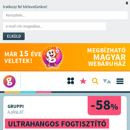
x
Iratkozz fel hírlevelünkre!
ELKÜLD
MEGBÍZHATÓ
15
MÁR
ÉVE
MAGYAR
VELETEK!
WEBÁRUHÁZ
-58
%
GRUPPI
AJÁNLAT:
ULTRAHANGOS FOGTISZTÍTÓ