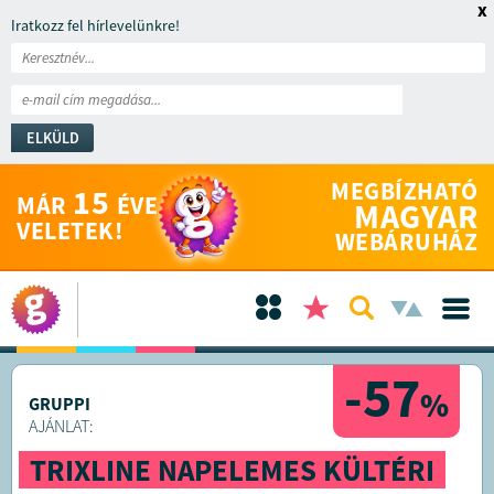
x
Iratkozz fel hírlevelünkre!
ELKÜLD
MEGBÍZHATÓ
15
MÁR
ÉVE
MAGYAR
VELETEK!
WEBÁRUHÁZ
-57
%
GRUPPI
AJÁNLAT:
TRIXLINE NAPELEMES KÜLTÉRI