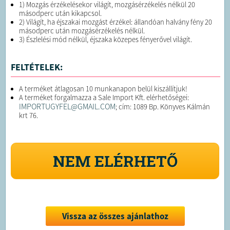
1) Mozgás érzékelésekor világít, mozgásérzékelés nélkül 20
másodperc után kikapcsol.
2) Világít, ha éjszakai mozgást érzékel: állandóan halvány fény 20
másodperc után mozgásérzékelés nélkül.
3) Észlelési mód nélkül, éjszaka közepes fényerővel világít.
FELTÉTELEK:
A terméket átlagosan 10 munkanapon belül kiszállítjuk!
A terméket forgalmazza a Sale Import Kft. elérhetőségei:
IMPORTUGYFEL@GMAIL.COM
; cím: 1089 Bp. Könyves Kálmán
krt 76.
NEM ELÉRHETŐ
Vissza az összes ajánlathoz