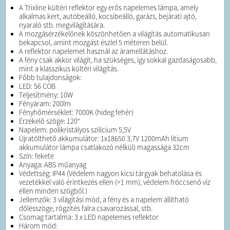
A Trixline kültéri reflektor egy erős napelemes lámpa, amely
alkalmas kert, autóbeálló, kocsibeálló, garázs, bejárati ajtó,
nyaraló stb. megvilágítására.
A mozgásérzékelőnek köszönhetően a világítás automatikusan
bekapcsol, amint mozgást észlel 5 méteren belül.
A reflektor napelemet használ az áramellátáshoz.
A fény csak akkor világít, ha szükséges, így sokkal gazdaságosabb,
mint a klasszikus kültéri világítás.
Főbb tulajdonságok:
LED: 56 COB
Teljesítmény: 10W
Fényáram: 200lm
Fényhőmérséklet: 7000K (hideg fehér)
Érzékelő szöge: 120°
Napelem: polikristályos szilícium 5,5V
Újratölthető akkumulátor: 1x18650 3,7V 1200mAh lítium
akkumulátor lámpa csatlakozó nélkül) magassága 32cm
Szín: fekete
Anyaga: ABS műanyag
Védettség: IP44 (Védelem nagyon kicsi tárgyak behatolása és
vezetékkel való érintkezés ellen (>1 mm), védelem fröccsenő víz
ellen minden szögből.)
Jellemzők: 3 világítási mód, a fény és a napelem állítható
dőlésszöge, rögzítés falra csavarozással, stb.
Csomag tartalma: 3 x LED napelemes reflektor
Három mód: