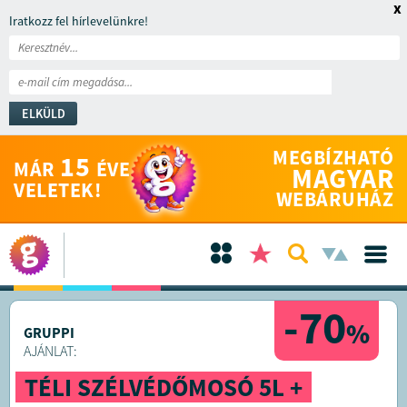
x
Iratkozz fel hírlevelünkre!
ELKÜLD
MEGBÍZHATÓ
15
MÁR
ÉVE
MAGYAR
VELETEK!
WEBÁRUHÁZ
-70
%
GRUPPI
AJÁNLAT:
TÉLI SZÉLVÉDŐMOSÓ 5L +