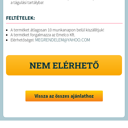
a tágulási tartályba!
FELTÉTELEK:
A terméket átlagosan 10 munkanapon belül kiszállítjuk!
A terméket forgalmazza az Emelco Kft.
MEGRENDELEM@YAHOO.COM
Elérhetőségei:
NEM ELÉRHETŐ
Vissza az összes ajánlathoz