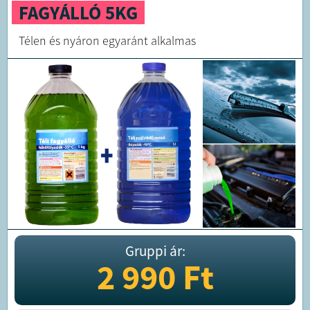
FAGYÁLLÓ 5KG
Télen és nyáron egyaránt alkalmas
Gruppi ár:
2 990
Ft