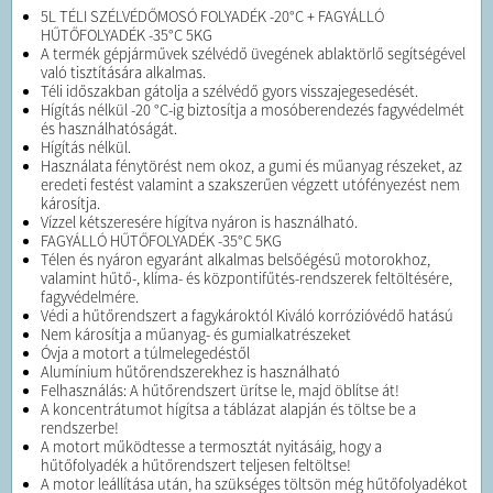
5L TÉLI SZÉLVÉDŐMOSÓ FOLYADÉK -20°C + FAGYÁLLÓ
HŰTŐFOLYADÉK -35°C 5KG
A termék gépjárművek szélvédő üvegének ablaktörlő segítségével
való tisztítására alkalmas.
Téli időszakban gátolja a szélvédő gyors visszajegesedését.
Hígítás nélkül -20 °C-ig biztosítja a mosóberendezés fagyvédelmét
és használhatóságát.
Hígítás nélkül.
Használata fénytörést nem okoz, a gumi és műanyag részeket, az
eredeti festést valamint a szakszerűen végzett utófényezést nem
károsítja.
Vízzel kétszeresére hígítva nyáron is használható.
FAGYÁLLÓ HŰTŐFOLYADÉK -35°C 5KG
Télen és nyáron egyaránt alkalmas belsőégésű motorokhoz,
valamint hűtő-, klíma- és központifűtés-rendszerek feltöltésére,
fagyvédelmére.
Védi a hűtőrendszert a fagykároktól Kiváló korrózióvédő hatású
Nem károsítja a műanyag- és gumialkatrészeket
Óvja a motort a túlmelegedéstől
Alumínium hűtőrendszerekhez is használható
Felhasználás: A hűtőrendszert ürítse le, majd öblítse át!
A koncentrátumot hígítsa a táblázat alapján és töltse be a
rendszerbe!
A motort működtesse a termosztát nyitásáig, hogy a
hűtőfolyadék a hűtőrendszert teljesen feltöltse!
A motor leállítása után, ha szükséges töltsön még hűtőfolyadékot