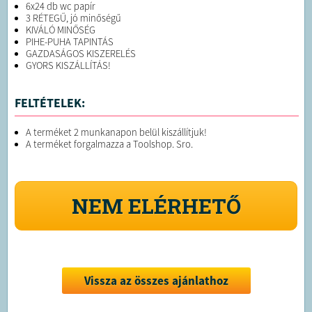
6x24 db wc papír
3 RÉTEGŰ, jó minőségű
KIVÁLÓ MINŐSÉG
PIHE-PUHA TAPINTÁS
GAZDASÁGOS KISZERELÉS
GYORS KISZÁLLÍTÁS!
FELTÉTELEK:
A terméket 2 munkanapon belül kiszállítjuk!
A terméket forgalmazza a Toolshop. Sro.
NEM ELÉRHETŐ
Vissza az összes ajánlathoz