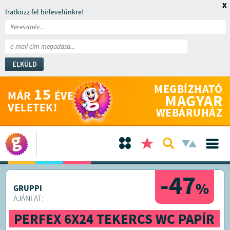
x
Iratkozz fel hírlevelünkre!
ELKÜLD
MEGBÍZHATÓ
15
MÁR
ÉVE
MAGYAR
VELETEK!
WEBÁRUHÁZ
-47
%
GRUPPI
AJÁNLAT:
PERFEX 6X24 TEKERCS WC PAPÍR