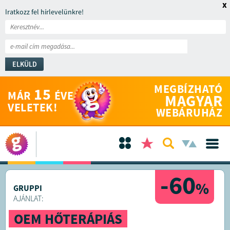
x
Iratkozz fel hírlevelünkre!
ELKÜLD
MEGBÍZHATÓ
15
MÁR
ÉVE
MAGYAR
VELETEK!
WEBÁRUHÁZ
-60
%
GRUPPI
AJÁNLAT:
OEM HŐTERÁPIÁS