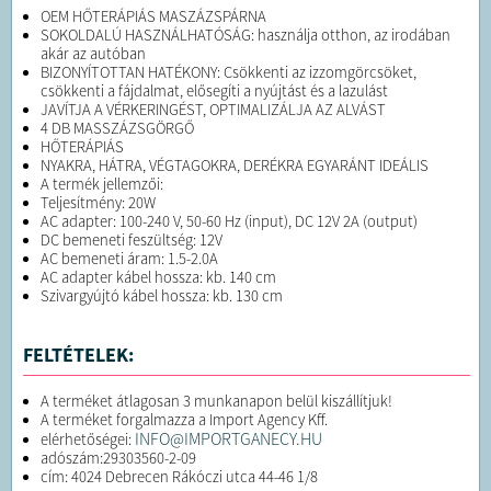
OEM HŐTERÁPIÁS MASZÁZSPÁRNA
SOKOLDALÚ HASZNÁLHATÓSÁG: használja otthon, az irodában
akár az autóban
BIZONYÍTOTTAN HATÉKONY: Csökkenti az izzomgörcsöket,
csökkenti a fájdalmat, elősegíti a nyújtást és a lazulást
JAVÍTJA A VÉRKERINGÉST, OPTIMALIZÁLJA AZ ALVÁST
4 DB MASSZÁZSGÖRGŐ
HŐTERÁPIÁS
NYAKRA, HÁTRA, VÉGTAGOKRA, DERÉKRA EGYARÁNT IDEÁLIS
A termék jellemzői:
Teljesítmény: 20W
AC adapter: 100-240 V, 50-60 Hz (input), DC 12V 2A (output)
DC bemeneti feszültség: 12V
AC bemeneti áram: 1.5-2.0A
AC adapter kábel hossza: kb. 140 cm
Szivargyújtó kábel hossza: kb. 130 cm
FELTÉTELEK:
A terméket átlagosan 3 munkanapon belül kiszállítjuk!
A terméket forgalmazza a Import Agency Kff.
INFO@IMPORTGANECY.HU
elérhetőségei:
adószám:29303560-2-09
cím: 4024 Debrecen Rákóczi utca 44-46 1/8