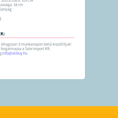
 SZÉLESSÉG: 105 CM
assága: 18 cm
űanyag
g
K:
 átlagosan 3 munkanapon belül kiszállítjuk!
 forgalmazza a Sale Import Kft.
g:
info@alibuy.hu