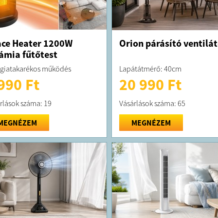
ce Heater 1200W
Orion párásító ventilát
ámia fűtőtest
giatakarékos működés
Lapátátmérő: 40cm
990 Ft
20 990 Ft
rlások száma: 19
Vásárlások száma: 65
MEGNÉZEM
MEGNÉZEM