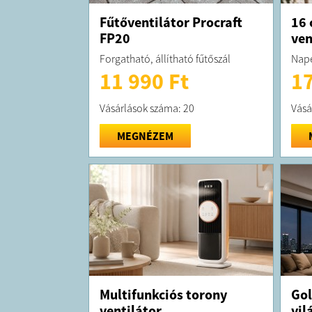
Fűtőventilátor Procraft
16 
FP20
ven
Forgatható, állítható fűtőszál
Nape
11 990 Ft
17
Vásárlások száma: 20
Vásá
MEGNÉZEM
Multifunkciós torony
Gol
ventilátor
vil