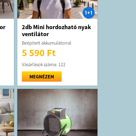
or
2db Mini hordozható nyak
ventilátor
Beépített akkumulátorral
5 590 Ft
Vásárlások száma: 122
MEGNÉZEM