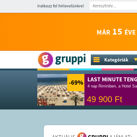
Iratkozz fel hírlevelünkre!
15
MÁR
ÉVE
Kategóriák
LAST MINUTE TEN
-69
%
4 nap Riminiben, a Hotel Sa
49 900
Ft