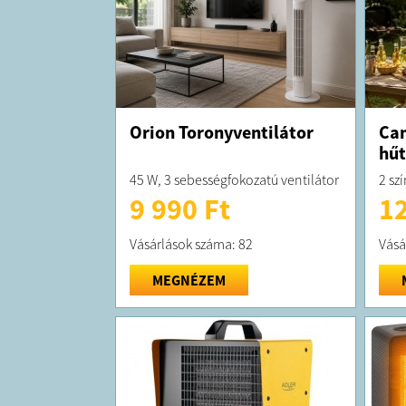
Orion Toronyventilátor
Ca
hűt
45 W, 3 sebességfokozatú ventilátor
2 sz
9 990 Ft
12
Vásárlások száma: 82
Vásá
MEGNÉZEM