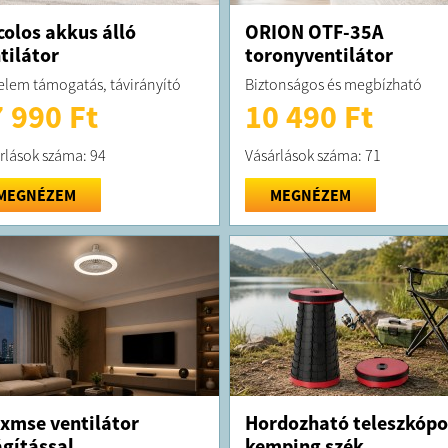
colos akkus álló
ORION OTF-35A
tilátor
toronyventilátor
lem támogatás, távirányító
Biztonságos és megbízható
 990 Ft
10 490 Ft
rlások száma: 94
Vásárlások száma: 71
MEGNÉZEM
MEGNÉZEM
xmse ventilátor
Hordozható teleszkópo
ágítással
kemping szék