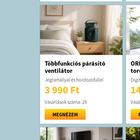
Többfunkciós párásító
OR
ventilátor
tor
Jégtartállyal és hordozófüllel
Digit
3 990 Ft
14
Vásárlások száma: 26
Vásá
MEGNÉZEM