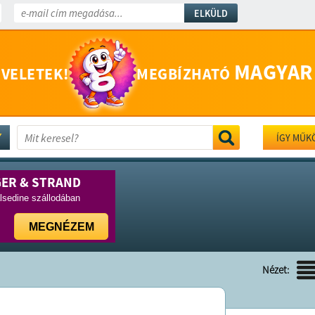
ELKÜLD
MAGYAR
 VELETEK!
MEGBÍZHATÓ
ÍGY MŰK
GER & STRAND
lsedine szállodában
MEGNÉZEM
Nézet: