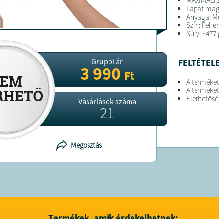
MAXIMÁLIS
Lapát mag
Anyaga: M
Szín: Fehér
Súly: ~477 
Gruppi ár
FELTÉTELE
3 990
Ft
A terméket
A terméket
Elérhetősé
Vásárlások száma
21
Megosztás
Termékek, amik érdekelhetnek: