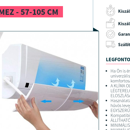
EZ - 57-105 CM
Kiszál
Kiszáll
Garan
Szállí
LEGFONTO
Ha Ön is é
univerzáli
komfortos
A KLÍMA 
LÉGTERELŐ
ELOSZLÁS
Használatá
hűvös leve
EGYSZERŰ
Kompatibil
ÁLLÍTHAT
MINIMÁLIS