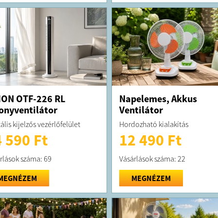
ION OTF-226 RL
Napelemes, Akkus
onyventilátor
Ventilátor
ális kijelzős vezérlőfelület
Hordozható kialakítás
 590 Ft
12 490 Ft
rlások száma: 69
Vásárlások száma: 22
MEGNÉZEM
MEGNÉZEM