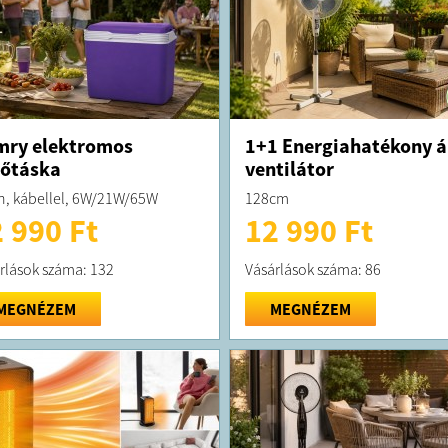
mry elektromos
1+1 Energiahatékony á
őtáska
ventilátor
ín, kábellel, 6W/21W/65W
128cm
 990 Ft
12 990 Ft
rlások száma: 132
Vásárlások száma: 86
MEGNÉZEM
MEGNÉZEM