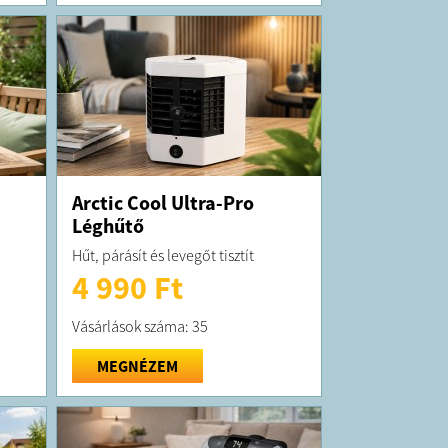
Arctic Cool Ultra-Pro
Léghűtő
Hűt, párásít és levegőt tisztít
4 990 Ft
Vásárlások száma: 35
MEGNÉZEM