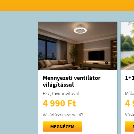
Mennyezeti ventilátor
1+1
világítással
E27, távirányítóval
Műkö
4 990 Ft
4 
Vásárlások száma: 42
Vásá
MEGNÉZEM