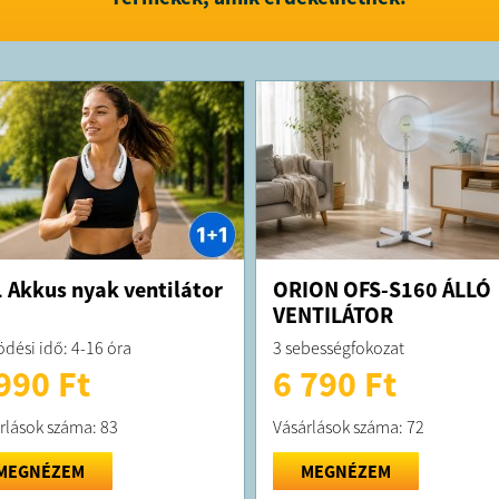
 Akkus nyak ventilátor
ORION OFS-S160 ÁLLÓ
VENTILÁTOR
dési idő: 4-16 óra
3 sebességfokozat
990 Ft
6 790 Ft
rlások száma: 83
Vásárlások száma: 72
MEGNÉZEM
MEGNÉZEM