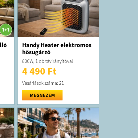
lló
Handy Heater elektromos
hősugárzó
800W, 1 db távírányítóval
4 490 Ft
Vásárlások száma: 21
MEGNÉZEM