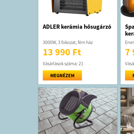
ADLER kerámia hősugárzó
Spa
ker
3000W, 3 fokozat, fém ház
Ener
13 990 Ft
7 
Vásárlások száma: 21
Vásá
MEGNÉZEM