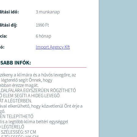
lítási idő:
3 munkanap
ítási díj:
1990 Ft
cia:
6 hónap
tó:
Import Agency Kft
SABB INFÓK:
rzékeny a klímára és a hűvös levegőre, az
s légterelő segít Önnek, hogy
abban érezze magát.
OLDALFALÁRA EGYSZERŰEN RÖGZÍTHETŐ
 ELEM SEGÍTI A HIDEG LEVEGŐ
ÁT A LÉGTÉRBEN.
val elkerülhető, hogy közvetlenül Önt érje a
gő.
EN TELEPÍTHETŐ
is a legtöbb klíma beltéri egységgel
Ó LÉGTERELŐ
 SZÉLESSÉG: 57 CM