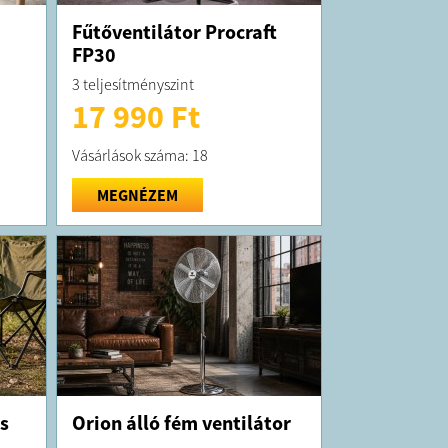
Fűtőventilátor Procraft
FP30
3 teljesítményszint
17 990 Ft
Vásárlások száma: 18
MEGNÉZEM
s
Orion álló fém ventilátor