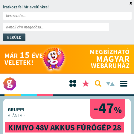
x
Iratkozz fel hírlevelünkre!
ELKÜLD
MEGBÍZHATÓ
15
MÁR
ÉVE
MAGYAR
VELETEK!
WEBÁRUHÁZ
-47
%
GRUPPI
AJÁNLAT:
KIMIYO 48V AKKUS FÚRÓGÉP 28