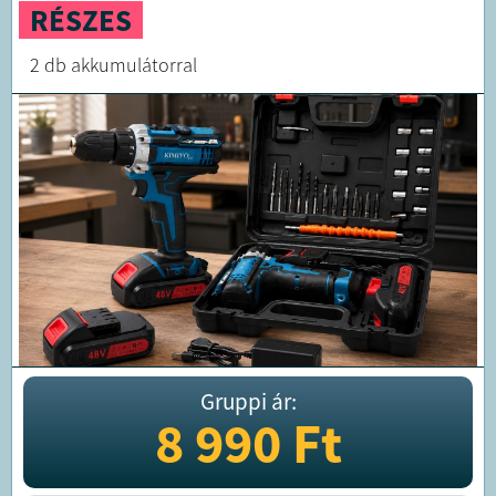
RÉSZES
2 db akkumulátorral
Gruppi ár:
8 990
Ft