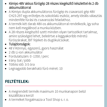
Kimiyo 48V akkus fúrógép 28 részes kiegészítő készlettel és 2 db
akkumulátorral
A Kimiyo dupla akkumulátoros fúrógép és csavarozó gép 48V
CH23-297 egy erőteljes és sokoldalú eszköz, amely ideális választás
mindenféle fúrási és csavarozási feladathoz.
A termék két darab 48V-os akkumulátorral rendelkezik, így soha
nem kell megállnod a munka közben.
A 28 részes kiegészítő szett minden olyan tartozékot tartalmaz,
amire szükséged lehet, beleértve a leggyakoribb méretű
fúrószárakat, BIT fejeket és dugókulcsokat.
Tulajdonságok:
48 V Könnyű, egyszerű, gyors használat
2 db Li-ion akkumulátor
Fordulatszám: 0 -1350 / perc
Irány: bal / jobb
Töltési idő: 3-5 óra
Legnagyobb berakható fúró méret: 10
FELTÉTELEK:
A megrendelt termék maximum 10 munkanapon belül
kiszállításra kerül!
A terméket forgalmazza a Tool Shop s. r. o.