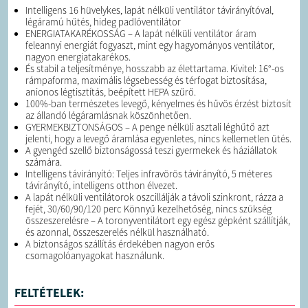
Intelligens 16 hüvelykes, lapát nélküli ventilátor távirányítóval,
légáramú hűtés, hideg padlóventilátor
ENERGIATAKARÉKOSSÁG – A lapát nélküli ventilátor áram
feleannyi energiát fogyaszt, mint egy hagyományos ventilátor,
nagyon energiatakarékos.
És stabil a teljesítménye, hosszabb az élettartama. Kivitel: 16°-os
rámpaforma, maximális légsebesség és térfogat biztosítása,
anionos légtisztítás, beépített HEPA szűrő.
100%-ban természetes levegő, kényelmes és hűvös érzést biztosít
az állandó légáramlásnak köszönhetően.
GYERMEKBIZTONSÁGOS – A penge nélküli asztali léghűtő azt
jelenti, hogy a levegő áramlása egyenletes, nincs kellemetlen ütés.
A gyengéd szellő biztonságossá teszi gyermekek és háziállatok
számára.
Intelligens távirányító: Teljes infravörös távirányító, 5 méteres
távirányító, intelligens otthon élvezet.
A lapát nélküli ventilátorok oszcillálják a távoli szinkront, rázza a
fejét, 30/60/90/120 perc Könnyű kezelhetőség, nincs szükség
összeszerelésre – A toronyventilátort egy egész gépként szállítják,
és azonnal, összeszerelés nélkül használható.
A biztonságos szállítás érdekében nagyon erős
csomagolóanyagokat használunk.
FELTÉTELEK: