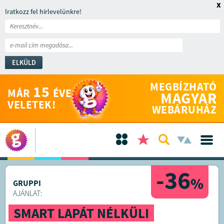
x
Iratkozz fel hírlevelünkre!
ELKÜLD
MEGBÍZHATÓ
15
MÁR
ÉVE
MAGYAR
VELETEK!
WEBÁRUHÁZ
-36
%
GRUPPI
AJÁNLAT:
SMART LAPÁT NÉLKÜLI