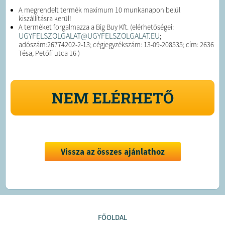
A megrendelt termék maximum 10 munkanapon belül
kiszállításra kerül!
A terméket forgalmazza a Big Buy Kft. (elérhetőségei:
UGYFELSZOLGALAT@UGYFELSZOLGALAT.EU
;
adószám:26774202-2-13; cégjegyzékszám: 13-09-208535; cím: 2636
Tésa, Petőfi utca 16 )
NEM ELÉRHETŐ
Vissza az összes ajánlathoz
FŐOLDAL