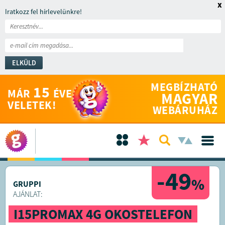
x
Iratkozz fel hírlevelünkre!
ELKÜLD
MEGBÍZHATÓ
15
MÁR
ÉVE
MAGYAR
VELETEK!
WEBÁRUHÁZ
-49
%
GRUPPI
AJÁNLAT:
I15PROMAX 4G OKOSTELEFON