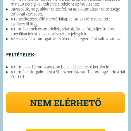
mint 10 percig kell töltenie a telefont az induláshoz.
Javasoljuk, hogy akkor töltse fel, ha az akkumulátor töltöttsége
20%-nál kevesebb.
A rendelkezésre álló memóriakapacitás az előre telepített
szoftvertől függ
A termékképek és -modellek, adatok, funkciók, teljesítmény,
specifikációk stb. csak tájékoztató jellegűek.
Az eszköz által támogatott frekvenciák régiónként változhatnak.
FELTÉTELEK:
A termekek 10 munkanapon belül kézbesítésre kerülnek!
A terméket forgalmazza a Shenzhen Qizhuo Technology Industrial
Co., Ltd
NEM ELÉRHETŐ