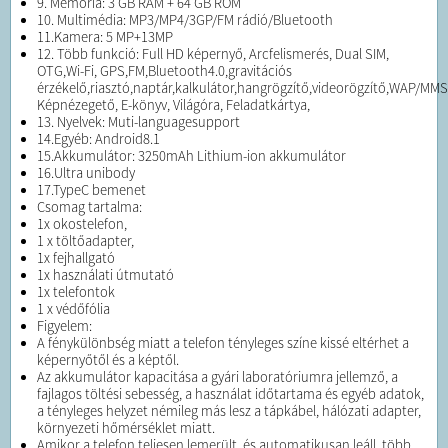
9. Memória: 3 GB RAM + 64 GB ROM
10. Multimédia: MP3/MP4/3GP/FM rádió/Bluetooth
11.Kamera: 5 MP+13MP
12. Több funkció: Full HD képernyő, Arcfelismerés, Dual SIM,
OTG,Wi-Fi, GPS,FM,Bluetooth4.0,gravitációs
érzékelő,riasztó,naptár,kalkulátor,hangrögzítő,videorögzítő,WAP/MM
Képnézegető, E-könyv, Világóra, Feladatkártya,
13. Nyelvek: Muti-languagesupport
14.Egyéb: Android8.1
15.Akkumulátor: 3250mAh Lithium-ion akkumulátor
16.Ultra unibody
17.TypeC bemenet
Csomag tartalma:
1x okostelefon,
1 x töltőadapter,
1x fejhallgató
1x használati útmutató
1x telefontok
1 x védőfólia
Figyelem:
A fénykülönbség miatt a telefon tényleges színe kissé eltérhet a
képernyőtől és a képtől.
Az akkumulátor kapacitása a gyári laboratóriumra jellemző, a
fajlagos töltési sebesség, a használat időtartama és egyéb adatok,
a tényleges helyzet némileg más lesz a tápkábel, hálózati adapter,
környezeti hőmérséklet miatt.
Amikor a telefon teljesen lemerült, és automatikusan leáll, több