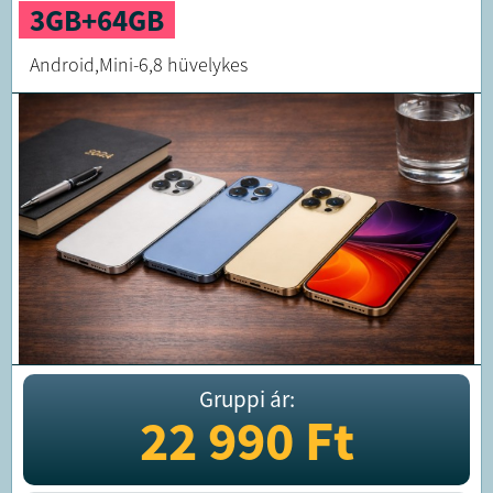
3GB+64GB
Android,Mini-6,8 hüvelykes
Gruppi ár:
22 990
Ft