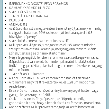
I15PROMAX 4G OKOSTELEFON 3GB+64GB
6,8 HÜVELYKES HDD KIJELZŐ
5 MP ELÜLSŐ KAMERA
13 MP HÁTLAPI HD KAMERA
DUAL SIM
ANDROID 8.1
Az i15proMax azt a megtekintési élményt nyújtja, amelyre mindig
is vágyott, hatalmas, 95%-os képernyő-test arányával a 6,8
hüvelykes képernyőn.
5 MP elülső kamera tiszta és stílusos szelfi
Az i15proMax világelső, 5 megapixeles elülső kamera minden
szelfijét műalkotássá varázsolja, még nagyobb fényerő, élénk
színek, tisztaság és dinamikatartomány.
Még a leggyengébb fényben is, amikor csak szüksége van rá, az
i15proMax ott van veled, és minden pillanatot kristálytisztán
örökít meg. precizitás, alakítsd magad remekművekké, és ragyogj
minden fotón.
13MP hátlapi HD kamera
A Thei15proMax 13 MP-es kamerakombinációt tartalmaz.
A fő kamera nagy f/1,8 rekeszértékkel és 1,28 um képponttal
rendelkezik.
Ez az erős kombináció növeli a fényérzékenységet háttér- vagy
gyenge fényviszonyok között.
Csak mutasson és fényképezzen, az i15proMax pedig
gondoskodik arról, hogy a képek tiszták és fényesek maradjanak.
Arc hozzáférés Az i15proMax támogatja az arcfelismerést az