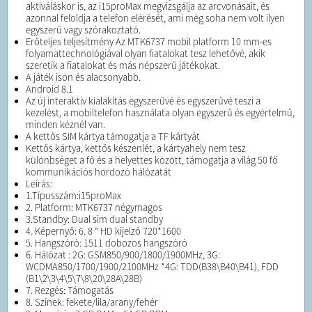
aktiváláskor is, az i15proMax megvizsgálja az arcvonásait, és
azonnal feloldja a telefon elérését, ami még soha nem volt ilyen
egyszerű vagy szórakoztató.
Erőteljes teljesítmény Az MTK6737 mobil platform 10 mm-es
folyamattechnológiával olyan fiatalokat tesz lehetővé, akik
szeretik a fiatalokat és más népszerű játékokat.
A játék ison és alacsonyabb.
Android 8.1
Az új interaktív kialakítás egyszerűvé és egyszerűvé teszi a
kezelést, a mobiltelefon használata olyan egyszerű és egyértelmű,
minden kéznél van.
A kettős SIM kártya támogatja a TF kártyát
Kettős kártya, kettős készenlét, a kártyahely nem tesz
különbséget a fő és a helyettes között, támogatja a világ 50 fő
kommunikációs hordozó hálózatát
Leírás:
1.Típusszám:i15proMax
2. Platform: MTK6737 négymagos
3.Standby: Dual sim dual standby
4. Képernyő: 6. 8 ” HD kijelző 720*1600
5. Hangszóró: 1511 dobozos hangszóró
6. Hálózat : 2G: GSM850/900/1800/1900MHz, 3G:
WCDMA850/1700/1900/2100MHz *4G: TDD(B38\B40\B41), FDD
(B1\2\3\4\5\7\8\20\28A\28B)
7. Rezgés: Támogatás
8. Színek: fekete/lila/arany/fehér