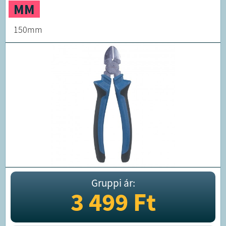
MM
150mm
Gruppi ár:
3 499
Ft