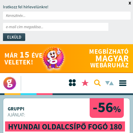
x
Iratkozz fel hírlevelünkre!
ELKÜLD
MEGBÍZHATÓ
15
MÁR
ÉVE
MAGYAR
VELETEK!
WEBÁRUHÁZ
-56
%
GRUPPI
AJÁNLAT:
HYUNDAI OLDALCSÍPŐ FOGÓ 180