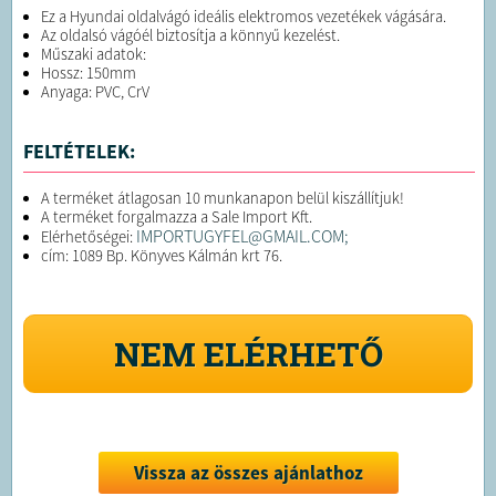
Ez a Hyundai oldalvágó ideális elektromos vezetékek vágására.
Az oldalsó vágóél biztosítja a könnyű kezelést.
Műszaki adatok:
Hossz: 150mm
Anyaga: PVC, CrV
FELTÉTELEK:
A terméket átlagosan 10 munkanapon belül kiszállítjuk!
A terméket forgalmazza a Sale Import Kft.
IMPORTUGYFEL@GMAIL.COM;
Elérhetőségei:
cím: 1089 Bp. Könyves Kálmán krt 76.
NEM ELÉRHETŐ
Vissza az összes ajánlathoz