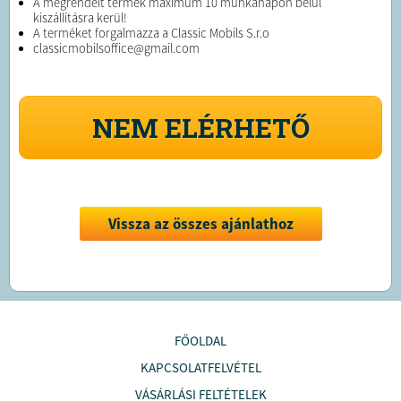
A megrendelt termék maximum 10 munkanapon belül
kiszállításra kerül!
A terméket forgalmazza a Classic Mobils S.r.o
classicmobilsoffice@gmail.com
NEM ELÉRHETŐ
Vissza az összes ajánlathoz
FŐOLDAL
KAPCSOLATFELVÉTEL
VÁSÁRLÁSI FELTÉTELEK