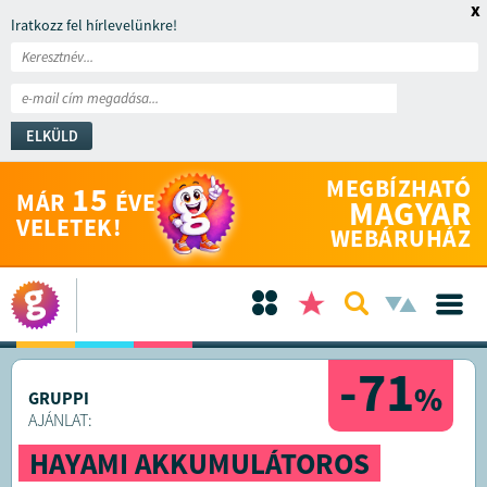
x
Iratkozz fel hírlevelünkre!
ELKÜLD
MEGBÍZHATÓ
15
MÁR
ÉVE
MAGYAR
VELETEK!
WEBÁRUHÁZ
-71
%
GRUPPI
AJÁNLAT:
HAYAMI AKKUMULÁTOROS