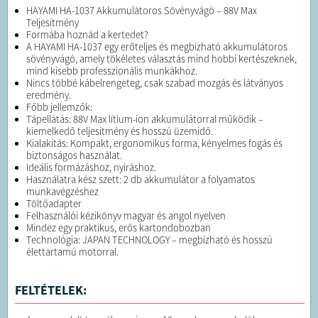
HAYAMI HA-1037 Akkumulátoros Sövényvágó – 88V Max
Teljesítmény
Formába hoznád a kertedet?
A HAYAMI HA-1037 egy erőteljes és megbízható akkumulátoros
sövényvágó, amely tökéletes választás mind hobbi kertészeknek,
mind kisebb professzionális munkákhoz.
Nincs többé kábelrengeteg, csak szabad mozgás és látványos
eredmény.
Főbb jellemzők:
Tápellátás: 88V Max lítium-ion akkumulátorral működik –
kiemelkedő teljesítmény és hosszú üzemidő.
Kialakítás: Kompakt, ergonomikus forma, kényelmes fogás és
biztonságos használat.
Ideális formázáshoz, nyíráshoz.
Használatra kész szett: 2 db akkumulátor a folyamatos
munkavégzéshez
Töltőadapter
Felhasználói kézikönyv magyar és angol nyelven
Mindez egy praktikus, erős kartondobozban
Technológia: JAPAN TECHNOLOGY – megbízható és hosszú
élettartamú motorral.
FELTÉTELEK: