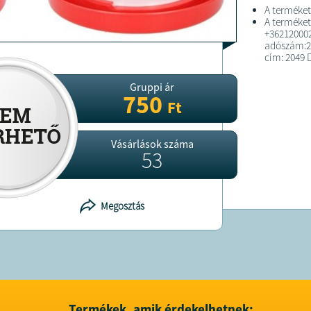
A terméket
A terméket
+36212000
adószám:26
cím: 2049 D
Gruppi ár
750
Ft
Vásárlások száma
53
Megosztás
Termékek, amik érdekelhetnek: