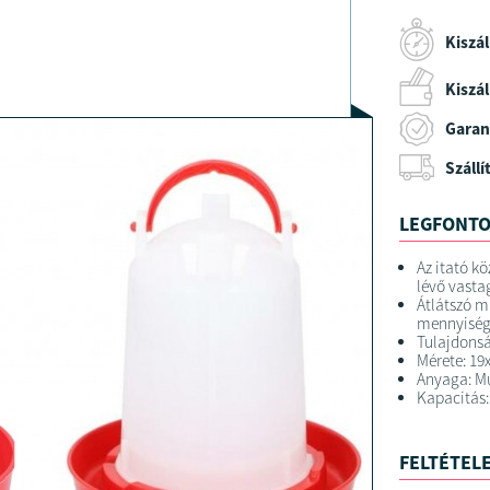
Kiszál
Kiszáll
Garan
Szállí
LEGFONTO
Az itató kö
lévő vastag
Átlátszó m
mennyiség
Tulajdons
Mérete: 1
Anyaga: M
Kapacitás:
FELTÉTELE