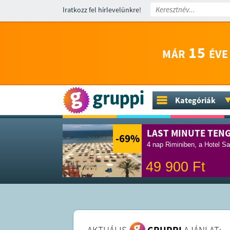
Iratkozz fel hírlevelünkre!
15
MÁR
ÉVE
Kategóriák
LAST MINUTE TEN
-69
%
4 nap Riminiben, a Hotel Sa
49 900
Ft