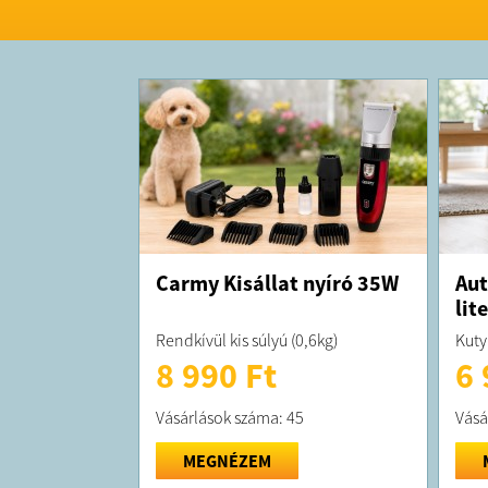
Carmy Kisállat nyíró 35W
Aut
lit
Rendkívül kis súlyú (0,6kg)
Kuty
8 990 Ft
6 
Vásárlások száma: 45
Vásá
MEGNÉZEM