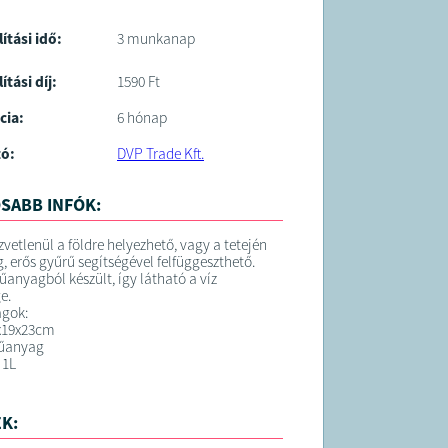
lítási idő:
3 munkanap
ítási díj:
1590 Ft
cia:
6 hónap
tó:
DVP Trade Kft.
SABB INFÓK:
zvetlenül a földre helyezhető, vagy a tetején
, erős gyűrű segítségével felfüggeszthető.
űanyagból készült, így látható a víz
e.
ágok:
9x19x23cm
űanyag
 1L
K: