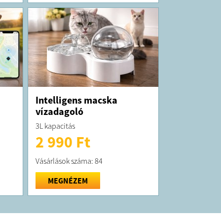
Intelligens macska
vízadagoló
3L kapacitás
2 990 Ft
Vásárlások száma: 84
MEGNÉZEM