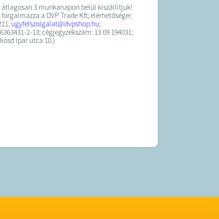
 átlagosan 3 munkanapon belül kiszállítjuk!
 forgalmazza a DVP Trade Kft; elérhetőségei:
211;
ugyfelszolgalat@dvpshop.hu
;
363431-2-13; cégjegyzékszám: 13 09 194031;
iósd Ipar utca 10.)