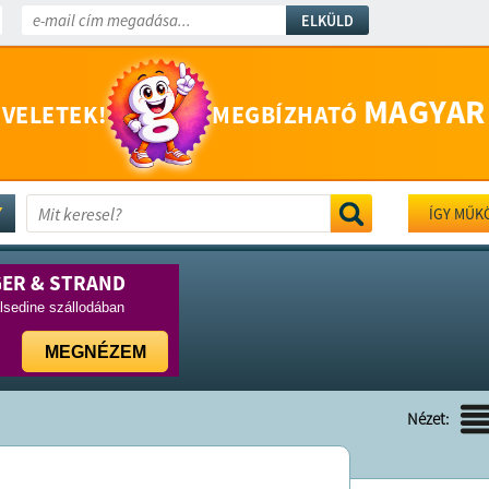
ELKÜLD
MAGYAR
 VELETEK!
MEGBÍZHATÓ
ÍGY MŰK
GER & STRAND
lsedine szállodában
MEGNÉZEM
Nézet: