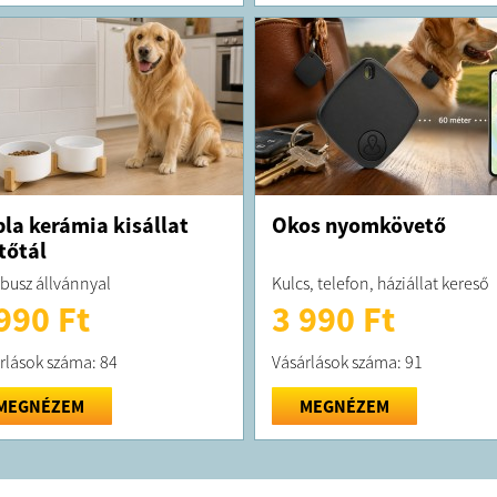
la kerámia kisállat
Okos nyomkövető
tőtál
usz állvánnyal
Kulcs, telefon, háziállat kereső
990 Ft
3 990 Ft
rlások száma: 84
Vásárlások száma: 91
MEGNÉZEM
MEGNÉZEM