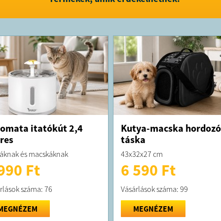
omata itatókút 2,4
Kutya-macska hordozó
eres
táska
áknak és macskáknak
43x32x27 cm
990 Ft
6 590 Ft
rlások száma: 76
Vásárlások száma: 99
MEGNÉZEM
MEGNÉZEM