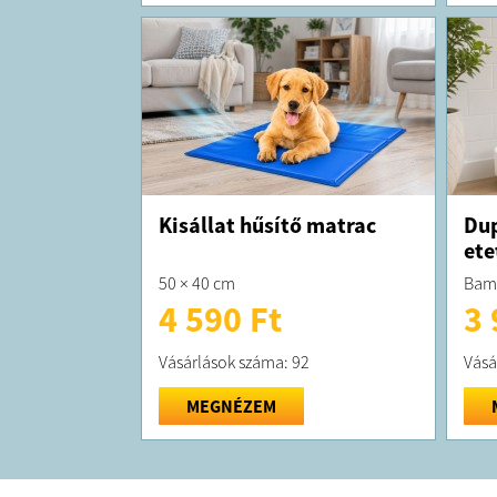
Kisállat hűsítő matrac
Dup
ete
50 × 40 cm
Bamb
4 590 Ft
3 
Vásárlások száma: 92
Vásá
MEGNÉZEM