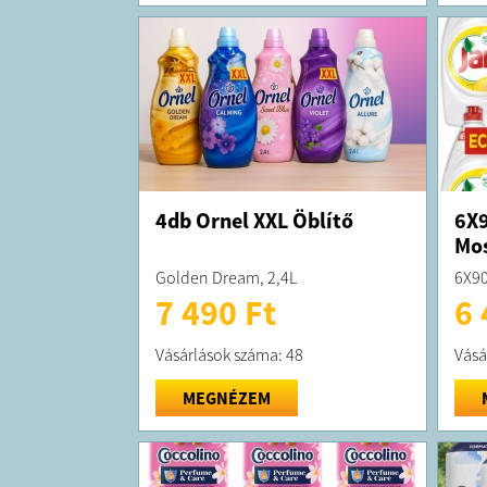
4db Ornel XXL Öblítő
6X9
Mo
Golden Dream, 2,4L
6X90
7 490 Ft
6 
Vásárlások száma: 48
Vásá
MEGNÉZEM