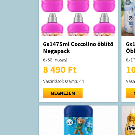
6x1475ml Coccolino öblítő
6x1
Megapack
Öbl
6x58 mosás!
6x17
8 490 Ft
10
Vásárlások száma: 44
Vásá
MEGNÉZEM