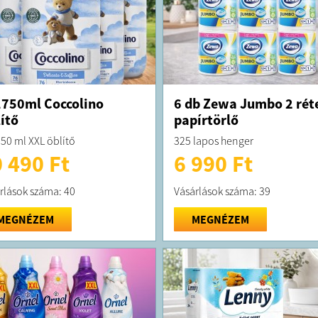
750ml Coccolino
6 db Zewa Jumbo 2 rét
ítő
papírtörlő
50 ml XXL öblítő
325 lapos henger
 490 Ft
6 990 Ft
rlások száma: 40
Vásárlások száma: 39
MEGNÉZEM
MEGNÉZEM