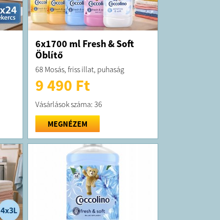
6x1700 ml Fresh & Soft
Öblítő
68 Mosás, friss illat, puhaság
9 490 Ft
Vásárlások száma: 36
MEGNÉZEM