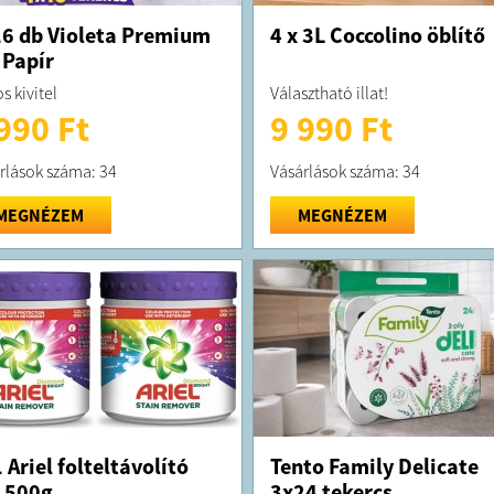
6 db Violeta Premium
4 x 3L Coccolino öblítő
Papír
os kivitel
Választható illat!
990 Ft
9 990 Ft
rlások száma: 34
Vásárlások száma: 34
MEGNÉZEM
MEGNÉZEM
 Ariel folteltávolító
Tento Family Delicate
 500g
3x24 tekercs