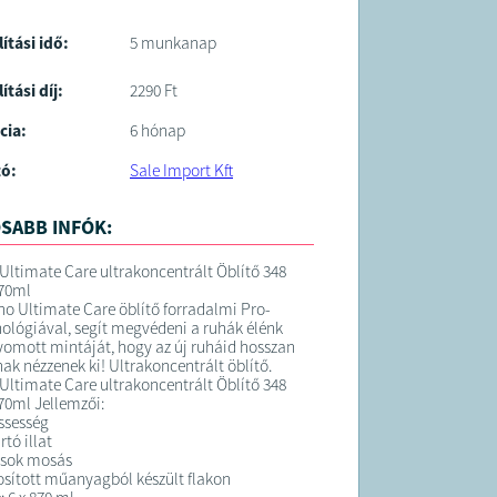
lítási idő:
5 munkanap
ítási díj:
2290 Ft
cia:
6 hónap
tó:
Sale Import Kft
SABB INFÓK:
Ultimate Care ultrakoncentrált Öblítő 348
70ml
no Ultimate Care öblítő forradalmi Pro-
nológiával, segít megvédeni a ruhák élénk
nyomott mintáját, hogy az új ruháid hosszan
nak nézzenek ki! Ultrakoncentrált öblítő.
Ultimate Care ultrakoncentrált Öblítő 348
70ml Jellemzői:
issesség
tó illat
, sok mosás
sított műanyagból készült flakon