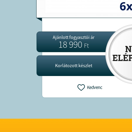
Ajánlott fogyasztói ár
18 990
Ft
Korlátozott készlet
Kedvenc