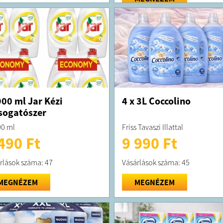
00 ml Jar Kézi
4 x 3L Coccolino
sogatószer
0 ml
Friss Tavaszi Illattal
490 Ft
9 990 Ft
rlások száma: 47
Vásárlások száma: 45
MEGNÉZEM
MEGNÉZEM