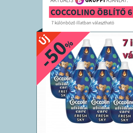
AKTUÁLIS
GRUPPI
AJÁNLAT:
COCCOLINO ÖBLÍTŐ 6 
7 különböző illatban választható
Új
-50
%