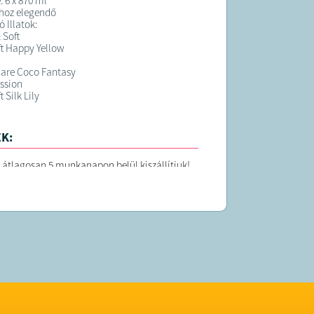
: 6 x 870 ml
hoz elegendő
 Illatok:
 Soft
ft Happy Yellow
Care Coco Fantasy
ssion
t Silk Lily
K:
 átlagosan 5 munkanapon belül kiszállítjuk!
 forgalmazza a Sale Import Kft.
uy.hu