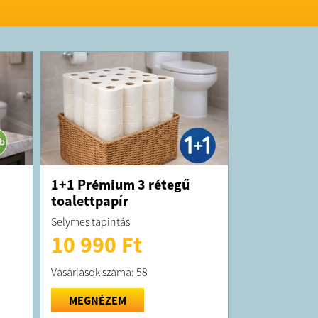
1+1 Prémium 3 rétegű
toalettpapír
Selymes tapintás
10 990 Ft
Vásárlások száma: 58
MEGNÉZEM