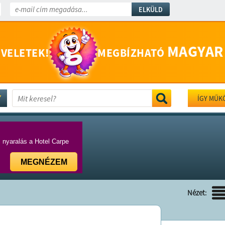
ELKÜLD
MAGYAR
 VELETEK!
MEGBÍZHATÓ
ÍGY MŰK
i nyaralás a Hotel Carpe
MEGNÉZEM
Nézet: