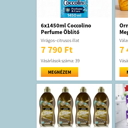
6x1450ml Coccolino
Orn
Perfume Öblítő
Meg
Virágos–citrusos illat
Vála
7 790 Ft
7 
Vásárlások száma: 39
Vásá
MEGNÉZEM