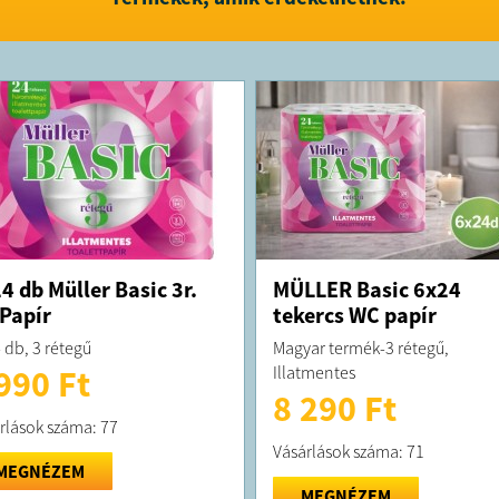
4 db Müller Basic 3r.
MÜLLER Basic 6x24
Papír
tekercs WC papír
 db, 3 rétegű
Magyar termék-3 rétegű,
Illatmentes
990 Ft
8 290 Ft
rlások száma: 77
Vásárlások száma: 71
MEGNÉZEM
MEGNÉZEM