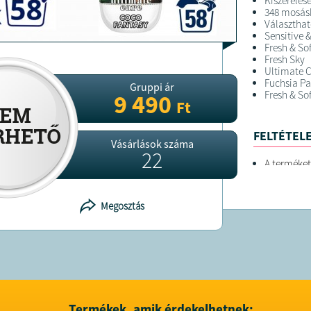
Kiszerelése
348 mosás
Választható
Sensitive &
Fresh & So
Fresh Sky
Ultimate 
Fuchsia Pa
Gruppi ár
Fresh & Sof
9 490
Ft
FELTÉTELE
Vásárlások száma
22
A terméket
A terméket
info@alib
Megosztás
Termékek, amik érdekelhetnek: