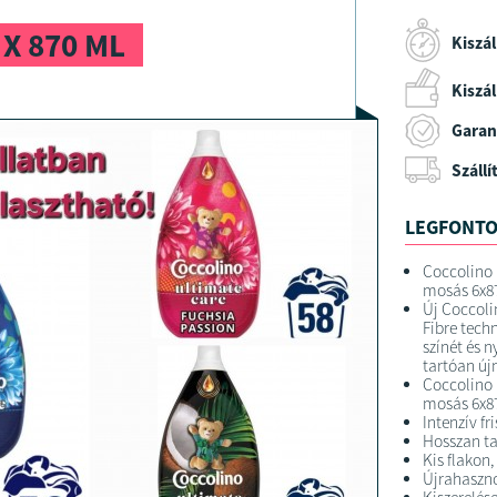
X 870 ML
Kiszál
Kiszáll
Garan
Szállí
LEGFONTO
Coccolino 
mosás 6x8
Új Coccoli
Fibre tech
színét és 
tartóan új
Coccolino 
mosás 6x8
Intenzív fr
Hosszan tar
Kis flakon
Újrahaszno