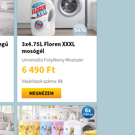
egű
3x4.75L Floren XXXL
mosógél
Univerzális Folyékony Mosószer
6 490 Ft
Vásárlások száma: 88
MEGNÉZEM