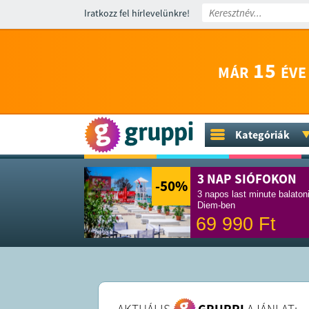
Iratkozz fel hírlevelünkre!
15
MÁR
ÉVE
Kategóriák
3 NAP SIÓFOKON
-50
%
3 napos last minute balaton
Diem-ben
69 990
Ft