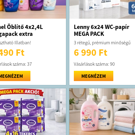
el Öblítő 4x2,4L
Lenny 6x24 WC-papír
apack extra
MEGA PACK
sztható Illatban!
3 rétegű, prémium minőségű
490 Ft
6 990 Ft
rlások száma: 37
Vásárlások száma: 90
MEGNÉZEM
MEGNÉZEM