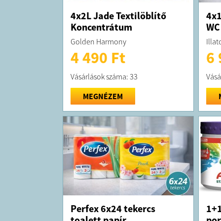
4x2L Jade Textilöblítő
4x1
Koncentrátum
WC 
Golden Harmony
Illat
4 490 Ft
6 
Vásárlások száma: 33
Vásá
MEGNÉZEM
Perfex 6x24 tekercs
1+1
toalett papír
por