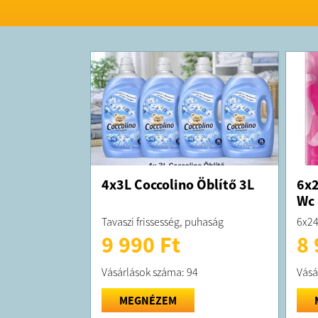
4x3L Coccolino Öblítő 3L
6x2
Wc 
Tavaszi frissesség, puhaság
6x24
9 990 Ft
8 
Vásárlások száma: 94
Vásá
MEGNÉZEM