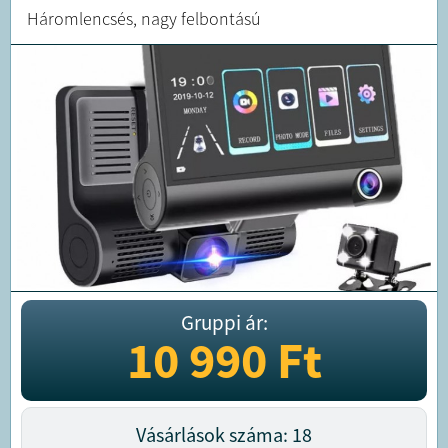
Háromlencsés, nagy felbontású
Gruppi ár:
10 990
Ft
Vásárlások száma: 18