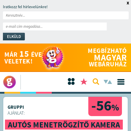
x
Iratkozz fel hírlevelünkre!
ELKÜLD
MEGBÍZHATÓ
15
MÁR
ÉVE
MAGYAR
VELETEK!
WEBÁRUHÁZ
-56
%
GRUPPI
AJÁNLAT:
AUTÓS MENETRÖGZÍTŐ KAMERA