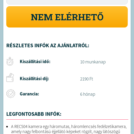
NEM ELÉRHETŐ
RÉSZLETES INFÓK AZ AJÁNLATRÓL:
Kiszállítási idő:
10 munkanap
Kiszállítási díj:
2190 Ft
Garancia:
6 hónap
LEGFONTOSABB INFÓK:
A REC504 kamera egy háromutas, háromlencsés fedélzetikamera,
amely nagy felbontású éjjellátó képeket rögzít, nagy látószögű