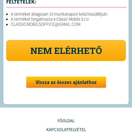
FELTÉTELEK:
A terméket átlagosan 10 munkanapon belül kiszállítjuk!
A terméket forgalmazza a Classic Mobils S.r.o
CLASSICMOBILSOFFICE@GMAIL.COM
NEM ELÉRHETŐ
Vissza az összes ajánlathoz
FŐOLDAL
KAPCSOLATFELVÉTEL