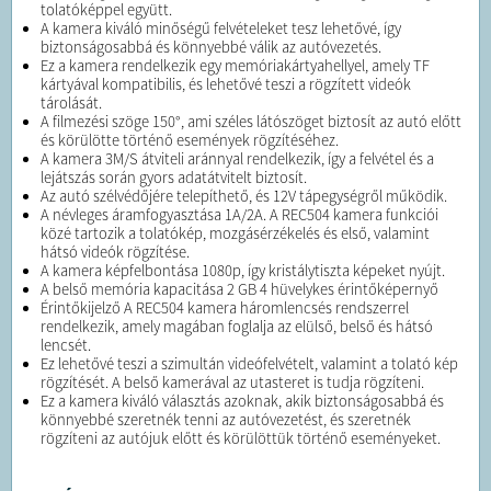
tolatóképpel együtt.
A kamera kiváló minőségű felvételeket tesz lehetővé, így
biztonságosabbá és könnyebbé válik az autóvezetés.
Ez a kamera rendelkezik egy memóriakártyahellyel, amely TF
kártyával kompatibilis, és lehetővé teszi a rögzített videók
tárolását.
A filmezési szöge 150°, ami széles látószöget biztosít az autó előtt
és körülötte történő események rögzítéséhez.
A kamera 3M/S átviteli aránnyal rendelkezik, így a felvétel és a
lejátszás során gyors adatátvitelt biztosít.
Az autó szélvédőjére telepíthető, és 12V tápegységről működik.
A névleges áramfogyasztása 1A/2A. A REC504 kamera funkciói
közé tartozik a tolatókép, mozgásérzékelés és első, valamint
hátsó videók rögzítése.
A kamera képfelbontása 1080p, így kristálytiszta képeket nyújt.
A belső memória kapacitása 2 GB 4 hüvelykes érintőképernyő
Érintőkijelző A REC504 kamera háromlencsés rendszerrel
rendelkezik, amely magában foglalja az elülső, belső és hátsó
lencsét.
Ez lehetővé teszi a szimultán videófelvételt, valamint a tolató kép
rögzítését. A belső kamerával az utasteret is tudja rögzíteni.
Ez a kamera kiváló választás azoknak, akik biztonságosabbá és
könnyebbé szeretnék tenni az autóvezetést, és szeretnék
rögzíteni az autójuk előtt és körülöttük történő eseményeket.