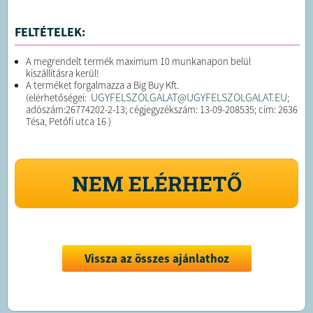
FELTÉTELEK:
A megrendelt termék maximum 10 munkanapon belül
kiszállításra kerül!
A terméket forgalmazza a Big Buy Kft.
UGYFELSZOLGALAT@UGYFELSZOLGALAT.EU
(elérhetőségei:
;
adószám:26774202-2-13; cégjegyzékszám: 13-09-208535; cím: 2636
Tésa, Petőfi utca 16 )
NEM ELÉRHETŐ
Vissza az összes ajánlathoz