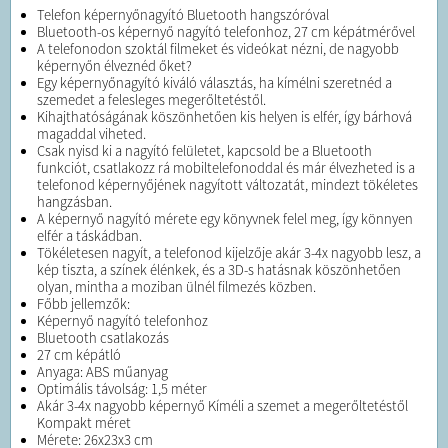
Telefon képernyőnagyító Bluetooth hangszóróval
Bluetooth-os képernyő nagyító telefonhoz, 27 cm képátmérővel
A telefonodon szoktál filmeket és videókat nézni, de nagyobb
képernyőn élveznéd őket?
Egy képernyőnagyító kiváló választás, ha kímélni szeretnéd a
szemedet a felesleges megerőltetéstől.
Kihajthatóságának köszönhetően kis helyen is elfér, így bárhová
magaddal viheted.
Csak nyisd ki a nagyító felületet, kapcsold be a Bluetooth
funkciót, csatlakozz rá mobiltelefonoddal és már élvezheted is a
telefonod képernyőjének nagyított változatát, mindezt tökéletes
hangzásban.
A képernyő nagyító mérete egy könyvnek felel meg, így könnyen
elfér a táskádban.
Tökéletesen nagyít, a telefonod kijelzője akár 3-4x nagyobb lesz, a
kép tiszta, a színek élénkek, és a 3D-s hatásnak köszönhetően
olyan, mintha a moziban ülnél filmezés közben.
Főbb jellemzők:
Képernyő nagyító telefonhoz
Bluetooth csatlakozás
27 cm képátló
Anyaga: ABS műanyag
Optimális távolság: 1,5 méter
Akár 3-4x nagyobb képernyő Kíméli a szemet a megerőltetéstől
Kompakt méret
Mérete: 26x23x3 cm