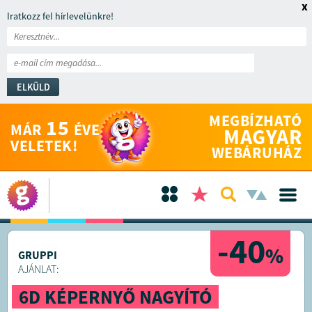
x
Iratkozz fel hírlevelünkre!
ELKÜLD
MEGBÍZHATÓ
15
MÁR
ÉVE
MAGYAR
VELETEK!
WEBÁRUHÁZ
-40
%
GRUPPI
AJÁNLAT:
6D KÉPERNYŐ NAGYÍTÓ