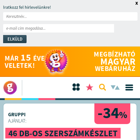
x
Iratkozz fel hírlevelünkre!
ELKÜLD
MEGBÍZHATÓ
15
MÁR
ÉVE
MAGYAR
VELETEK!
WEBÁRUHÁZ
-34
%
GRUPPI
AJÁNLAT:
46 DB-OS SZERSZÁMKÉSZLET