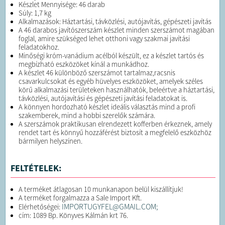
Készlet Mennyisége: 46 darab
Súly: 1,7 kg
Alkalmazások: Háztartási, távközlési, autójavítás, gépészeti javítás
A 46 darabos javítószerszám készlet minden szerszámot magában
foglal, amire szükséged lehet otthoni vagy szakmai javítási
feladatokhoz.
Minőségi króm-vanádium acélból készült, ez a készlet tartós és
megbízható eszközöket kínál a munkádhoz.
A készlet 46 különböző szerszámot tartalmaz,racsnis
csavarkulcsokat és egyéb hüvelyes eszközöket, amelyek széles
körű alkalmazási területeken használhatók, beleértve a háztartási,
távközlési, autójavítási és gépészeti javítási feladatokat is.
A könnyen hordozható készlet ideális választás mind a profi
szakemberek, mind a hobbi szerelők számára.
A szerszámok praktikusan elrendezett kofferben érkeznek, amely
rendet tart és könnyű hozzáférést biztosít a megfelelő eszközhöz
bármilyen helyszínen.
FELTÉTELEK:
A terméket átlagosan 10 munkanapon belül kiszállítjuk!
A terméket forgalmazza a Sale Import Kft.
IMPORTUGYFEL@GMAIL.COM;
Elérhetőségei:
cím: 1089 Bp. Könyves Kálmán krt 76.