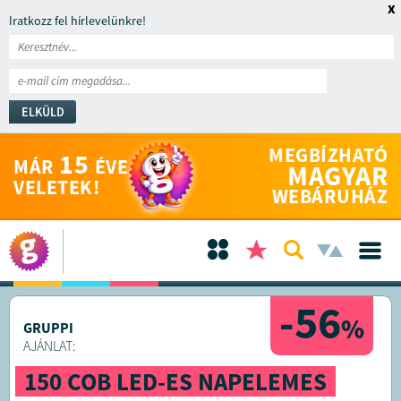
x
Iratkozz fel hírlevelünkre!
ELKÜLD
MEGBÍZHATÓ
15
MÁR
ÉVE
MAGYAR
VELETEK!
WEBÁRUHÁZ
-56
%
GRUPPI
AJÁNLAT:
150 COB LED-ES NAPELEMES