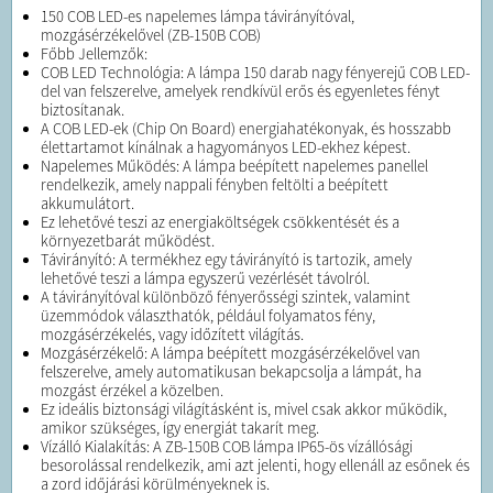
150 COB LED-es napelemes lámpa távirányítóval,
mozgásérzékelővel (ZB-150B COB)
Főbb Jellemzők:
COB LED Technológia: A lámpa 150 darab nagy fényerejű COB LED-
del van felszerelve, amelyek rendkívül erős és egyenletes fényt
biztosítanak.
A COB LED-ek (Chip On Board) energiahatékonyak, és hosszabb
élettartamot kínálnak a hagyományos LED-ekhez képest.
Napelemes Működés: A lámpa beépített napelemes panellel
rendelkezik, amely nappali fényben feltölti a beépített
akkumulátort.
Ez lehetővé teszi az energiaköltségek csökkentését és a
környezetbarát működést.
Távirányító: A termékhez egy távirányító is tartozik, amely
lehetővé teszi a lámpa egyszerű vezérlését távolról.
A távirányítóval különböző fényerősségi szintek, valamint
üzemmódok választhatók, például folyamatos fény,
mozgásérzékelés, vagy időzített világítás.
Mozgásérzékelő: A lámpa beépített mozgásérzékelővel van
felszerelve, amely automatikusan bekapcsolja a lámpát, ha
mozgást érzékel a közelben.
Ez ideális biztonsági világításként is, mivel csak akkor működik,
amikor szükséges, így energiát takarít meg.
Vízálló Kialakítás: A ZB-150B COB lámpa IP65-ös vízállósági
besorolással rendelkezik, ami azt jelenti, hogy ellenáll az esőnek és
a zord időjárási körülményeknek is.