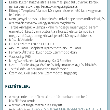
Ezáltal kültéri használatra is alkalmas, például udvarok, kertek,
garázsbejáratok, vagy teraszok megvilágítására.
Könnyű Telepítés: A lámpa könnyen felszerelhető falra vagy más
felületekre.
Nem igényel bonyolult kábelezést, mivel napelemes működésű, és
a tartozék csavarokkal egyszerűen rögzíthető.
Tartós Anyagok: A lámpa kiváló minőségű műanyagból és fém
elemekből készül, ami biztosítja a hosszú élettartamot és a
megbízhatóságot még kihívást jelentő környezetekben is.
Műszaki Adatok:
LED-ek száma: 150 db COB LED
Akkumulátor: Beépített újratölthető akkumulátor
Fényerő: Állítható, különböző üzemmódokban
Vízállóság: IP65
Mozgásérzékelési tartomány: Kb. 3-5 méter
Üzemmódok: Mozgásérzékelés, folyamatos világítás, időzítés
Töltési idő: 6-8 óra közvetlen napfényben
Üzemidő: Akár 8-10 óra (üzemmódtól függően)
FELTÉTELEK:
A megrendelt termék maximum 10 munkanapon belül
kiszállításra kerül!
A terméket forgalmazza a Big Buy Kft.
UGYFELSZOLGALAT@UGYFELSZOLGALAT.EU
(elérhetőségei:
;