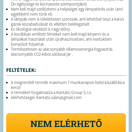
Ön egészsége és környezete szempontjából.
Nem kell majd szellőztetni a helyiséget egy lámpatörés után (ami
egyébként nem törik el).
A lámpák nem is tökéletesen szorosak, ami lehetővé teszi a káros
gázok kiszabadulását és véletlen belélegzését .
Ez ökológiai okokból is nagy előny .
A korábban említett fémeket nem kell majd kinyerni és a
lámpákat használat után újrahasznosítani, ami esetükben
bonyolult folyamat.
Természetesen az alacsonyabb villamosenergia-fogyasztás
alacsonyabb CO2-kibocsátással jár .
FELTÉTELEK:
A megrendelt termék maximum 7 munkanapon belül kiszállításra
kerül!
A terméket forgalmazza a Kantato Group S.r.o.
elérhetőségei: Kantato.sales@gmail.com
NEM ELÉRHETŐ