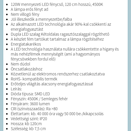
120W mennyezeti LED fénycső, 120 cm hosszú, 4500K
A lámpa erős fényt ad
Nem villogó fény
Jól illeszkedik a mennyezetbe/falba
Az alkalmazott LED technológia akár 90%-kal csökkenti az
energiafogyasztást
Dupla LED szalag Kétoldalas ragasztószalaggal rögzíthető
A készlet fém tartókat tartalmaz a lámpa rögzítéséhez
Energiatakarékos
A LED technológia használata nullára csökkentette a higany és
más nehézfémek mennyiségét (ami a hagyományos
fénycsövekben fordul elő)
Nem dúdol
Öncsatlakozáshoz
Közvetlenül az elektromos rendszerhez csatlakoztatva
RoHS- kompatibilis termék
Erőteljes világítás alacsony energiafogyasztással
Leírás:
Dióda típusa: SMD LED
Fényszín: 4500K / Semleges fehér
Fényáram: 3600 lumen
CRI (színvisszaadás): Ra >80
Élettartam: kb. 40 000 óra vagy 50 000 be-/kikapcsolás
Védettségi szint: IP20
Hossza: kb 120cm
Szélesség: kb 7,5 cm