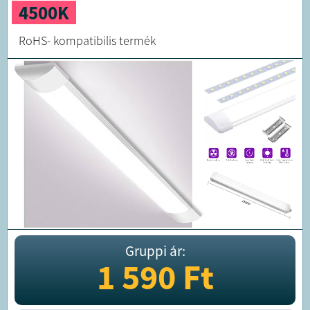
4500K
RoHS- kompatibilis termék
Gruppi ár:
1 590
Ft