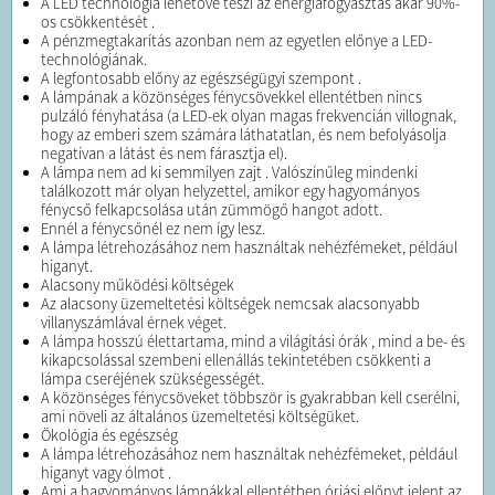
A LED technológia lehetővé teszi az energiafogyasztás akár 90%-
os csökkentését .
A pénzmegtakarítás azonban nem az egyetlen előnye a LED-
technológiának.
A legfontosabb előny az egészségügyi szempont .
A lámpának a közönséges fénycsövekkel ellentétben nincs
pulzáló fényhatása (a LED-ek olyan magas frekvencián villognak,
hogy az emberi szem számára láthatatlan, és nem befolyásolja
negatívan a látást és nem fárasztja el).
A lámpa nem ad ki semmilyen zajt . Valószínűleg mindenki
találkozott már olyan helyzettel, amikor egy hagyományos
fénycső felkapcsolása után zümmögő hangot adott.
Ennél a fénycsőnél ez nem így lesz.
A lámpa létrehozásához nem használtak nehézfémeket, például
higanyt.
Alacsony működési költségek
Az alacsony üzemeltetési költségek nemcsak alacsonyabb
villanyszámlával érnek véget.
A lámpa hosszú élettartama, mind a világítási órák , mind a be- és
kikapcsolással szembeni ellenállás tekintetében csökkenti a
lámpa cseréjének szükségességét.
A közönséges fénycsöveket többször is gyakrabban kell cserélni,
ami növeli az általános üzemeltetési költségüket.
Ökológia és egészség
A lámpa létrehozásához nem használtak nehézfémeket, például
higanyt vagy ólmot .
Ami a hagyományos lámpákkal ellentétben óriási előnyt jelent az