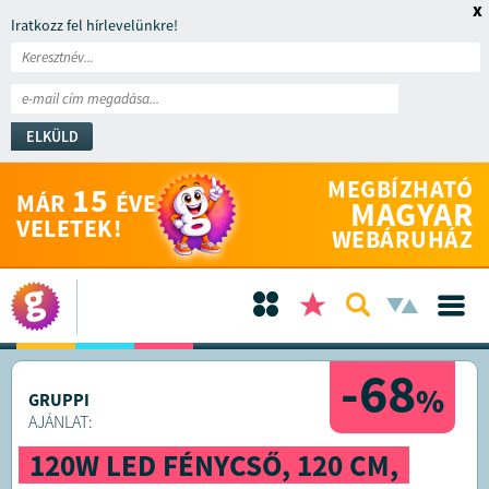
x
Iratkozz fel hírlevelünkre!
ELKÜLD
MEGBÍZHATÓ
15
MÁR
ÉVE
MAGYAR
VELETEK!
WEBÁRUHÁZ
-68
%
GRUPPI
AJÁNLAT:
120W LED FÉNYCSŐ, 120 CM,