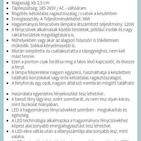
Magasság: kb 2,5 cm
Tápfeszültség: 185-265V / AC - váltóáram
Rögzítés: kétoldalas ragasztószalag / csatok a készletben
Energiaosztály: A Teljesítményfelvétel: 36W
Hagyományos fénycsöves lámpára átszámított teljesítmény: 120W
A fénycsövek alkalmasak kisebb területek, például irodák és nagy
raktárterületek megvilágítására is.
Műhelyekben vagy akár az alagsori folyosón is tökéletesen
működik. Sokkal kényelmesebb is.
Miután telepítette és csatlakoztatta a tápegységhez, nem kell
mást tennie.
Ezen a ponton csak fordítsa meg a falon lévő kapcsolót, és élvezze
a fényt.
A lámpa felszerelése nagyon egyszerű, használhatja a készletben
található konzolokat vagy erős kétoldalas ragasztószalagot.
A fényforrás egy opál, nagyon átlátszó membrán mögött található
.
Használata egyenletes fényeloszlást tesz lehetővé .
A beeső fény lágy lesz, ezért szembarát, és nem lesz olyan káros,
mint burkolat hiányában.
LED a hagyományos fénycsövekkel szemben - megtakarítás és
egészség
A LED technológia alkalmazása a hagyományos fénycsövekhez
képest alacsonyabb energiafogyasztást tesz lehetővé.
A LED-ekre váltás után a villanyszámlája alacsonyabb lesz, mint
valaha.