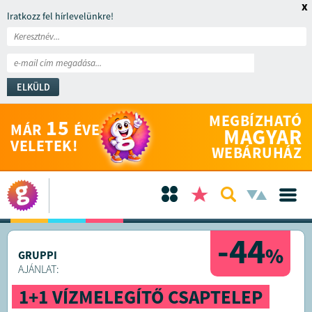
x
Iratkozz fel hírlevelünkre!
ELKÜLD
MEGBÍZHATÓ
15
MÁR
ÉVE
MAGYAR
VELETEK!
WEBÁRUHÁZ
-44
%
GRUPPI
AJÁNLAT:
1+1 VÍZMELEGÍTŐ CSAPTELEP