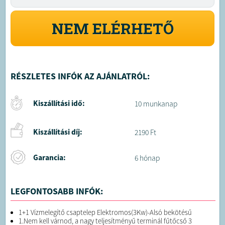
NEM ELÉRHETŐ
RÉSZLETES INFÓK AZ AJÁNLATRÓL:
Kiszállítási idő:
10 munkanap
Kiszállítási díj:
2190 Ft
Garancia:
6 hónap
LEGFONTOSABB INFÓK:
1+1 Vízmelegítő csaptelep Elektromos(3Kw)-Alsó bekötésű
1.Nem kell várnod, a nagy teljesítményű terminál fűtőcső 3