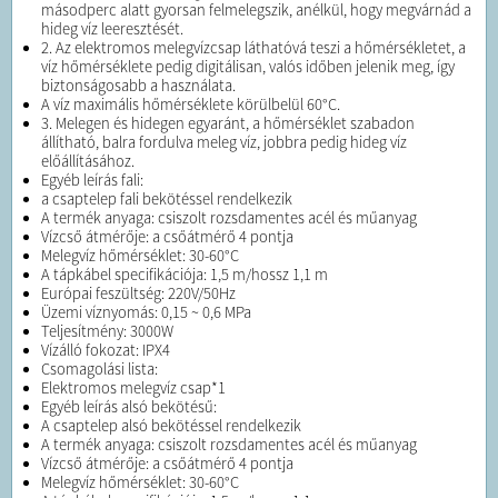
másodperc alatt gyorsan felmelegszik, anélkül, hogy megvárnád a
hideg víz leeresztését.
2. Az elektromos melegvízcsap láthatóvá teszi a hőmérsékletet, a
víz hőmérséklete pedig digitálisan, valós időben jelenik meg, így
biztonságosabb a használata.
A víz maximális hőmérséklete körülbelül 60°C.
3. Melegen és hidegen egyaránt, a hőmérséklet szabadon
állítható, balra fordulva meleg víz, jobbra pedig hideg víz
előállításához.
Egyéb leírás fali:
a csaptelep fali bekötéssel rendelkezik
A termék anyaga: csiszolt rozsdamentes acél és műanyag
Vízcső átmérője: a csőátmérő 4 pontja
Melegvíz hőmérséklet: 30-60°C
A tápkábel specifikációja: 1,5 m/hossz 1,1 m
Európai feszültség: 220V/50Hz
Üzemi víznyomás: 0,15 ~ 0,6 MPa
Teljesítmény: 3000W
Vízálló fokozat: IPX4
Csomagolási lista:
Elektromos melegvíz csap*1
Egyéb leírás alsó bekötésű:
A csaptelep alsó bekötéssel rendelkezik
A termék anyaga: csiszolt rozsdamentes acél és műanyag
Vízcső átmérője: a csőátmérő 4 pontja
Melegvíz hőmérséklet: 30-60°C