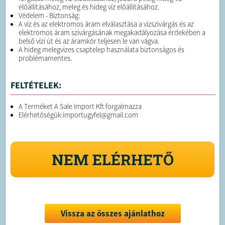
előállításához, meleg és hideg víz előállításához.
Védelem - Biztonság:
A víz és az elektromos áram elválasztása a vízszivárgás és az
elektromos áram szivárgásának megakadályozása érdekében a
belső vízi út és az áramkör teljesen le van vágva.
A hideg melegvizes csaptelep használata biztonságos és
problémamentes.
FELTÉTELEK:
A Terméket A Sale Import Kft forgalmazza
Elérhetőségük:importugyfel@gmail.com
NEM ELÉRHETŐ
Vissza az összes ajánlathoz