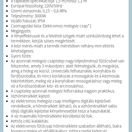
A tápkábel specifikációja: 1,5 m/hossz 1,1 m
Európai feszültség: 220V/50Hz
Üzemi víznyomás: 0,15 ~ 0,6 MPa
Teljesítmény: 3000W
Vízálló fokozat: IPX4
Csomagolási lista: Elektromos melegvíz csap*1
Megjegyzés:
A fényeffektusok és a felvételi szögek miatt színkülönbség lehet a
termékben, kérjük szives megértését.
A kézi mérés miatt a termék méretében néhány mm eltérés
lehetségeses.
Gyors fűtés:
Az azonnali melegvíz csaptelep nagy teljesítményű fűtőcsővel van
felszerelve, amely 3 másodperc alatt felmelegszik, és megvárja,
amíg a hideg víz kiürül. Univerzális felhasználás: konyhába és
fürdőszobába, és nincs korlátozás a mosogatás és a kézmosás
tekintetében, meleg víz a konyhában mosogatáshoz vagy meleg
víz a fürdőszobában kéz- és arcmosáshoz.
A csaptelep azonnali melegvíz felforralása nagyon praktikus.
Vízhőmérséklet kijelző:
Az elektromos melegvíz-csap intelligens digitális kijelzővel
rendelkezik, a hőmérséklet látható, és a vízhőmérséklet valós
idejű digitális kijelzése kényelmesebbé teszi a használatát.
A víz maximális hőmérséklete körülbelül 60 fok.
Kettős célú kialakítás:
Az elektromos fűtőcsap hőmérséklete szabadon állítható, balra
forgassa meleg víz előállításához, jobbra pedig hideg víz