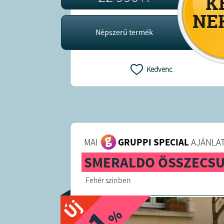
Népszerű termék
Kedvenc
MAI
GRUPPI SPECIAL
AJÁNLAT
SMERALDO ÖSSZECS
Fehér színben
Új
%