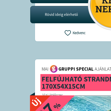
Rövid ideig elérhető
Kedvenc
MAI
GRUPPI SPECIAL
AJÁNLAT
FELFÚJHATÓ STRAN
170X54X15CM
Vízi játékszer
Új
%