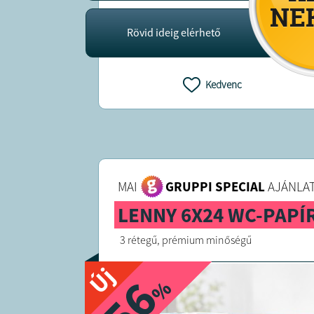
Rövid ideig elérhető
Kedvenc
MAI
GRUPPI SPECIAL
AJÁNLAT
LENNY 6X24 WC-PAPÍ
3 rétegű, prémium minőségű
Új
%