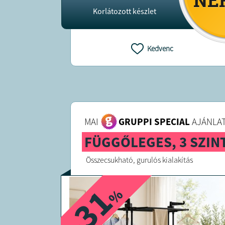
Korlátozott készlet
Kedvenc
MAI
GRUPPI SPECIAL
AJÁNLAT
FÜGGŐLEGES, 3 SZIN
Összecsukható, gurulós kialakítás
-31
%