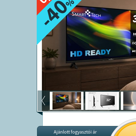
-40
%
Ajánlott fogyasztói ár