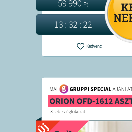
59 990
Ft
1
3
:
3
2
:
2
2
Kedvenc
MAI
GRUPPI SPECIAL
AJÁNLAT
ORION OFD-1612 ASZ
3 sebességfokozat
Új