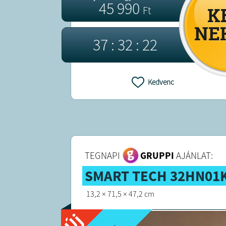
45 990
Ft
3
7
:
3
2
:
2
2
Kedvenc
TEGNAPI
GRUPPI
AJÁNLAT:
SMART TECH 32HN01K
13,2 × 71,5 × 47,2 cm
Új