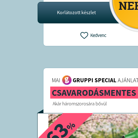
Korlátozott készlet
Kedvenc
MAI
GRUPPI SPECIAL
AJÁNLAT
CSAVARODÁSMENTES 
Akár háromszorosára bővül
-63
%