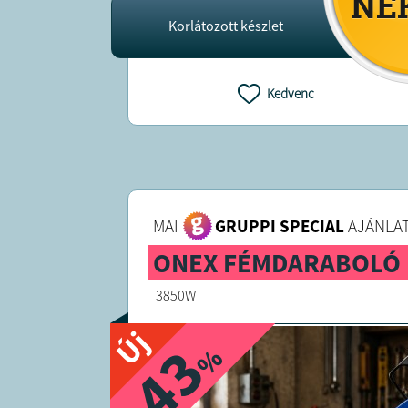
Korlátozott készlet
Kedvenc
MAI
GRUPPI SPECIAL
AJÁNLAT
ONEX FÉMDARABOLÓ
3850W
Új
-43
%