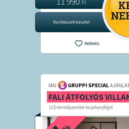
11 990
Ft
Korlátozott készlet
Kedvenc
MAI
GRUPPI SPECIAL
AJÁNLAT
FALI ÁTFOLYÓS VILL
LCD érintőpanellel és zuhanyfejjel
%