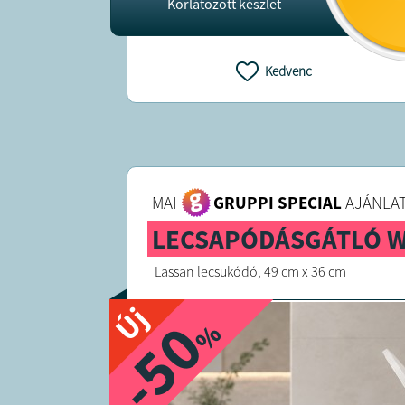
Korlátozott készlet
Kedvenc
MAI
GRUPPI SPECIAL
AJÁNLAT
LECSAPÓDÁSGÁTLÓ 
Lassan lecsukódó, 49 cm x 36 cm
Új
-50
%