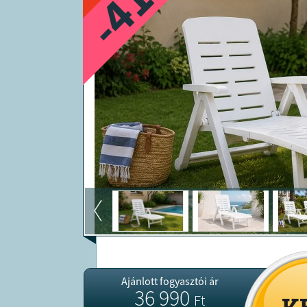
-41
Ajánlott fogyasztói ár
36 990
Ft