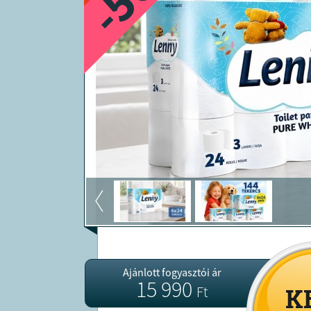
-56
Ajánlott fogyasztói ár
15 990
Ft