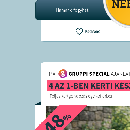
Hamar elfogyhat
Kedvenc
MAI
GRUPPI SPECIAL
AJÁNLAT
4 AZ 1-BEN KERTI KÉ
Teljes kertgondozás egy kofferben
-48
%