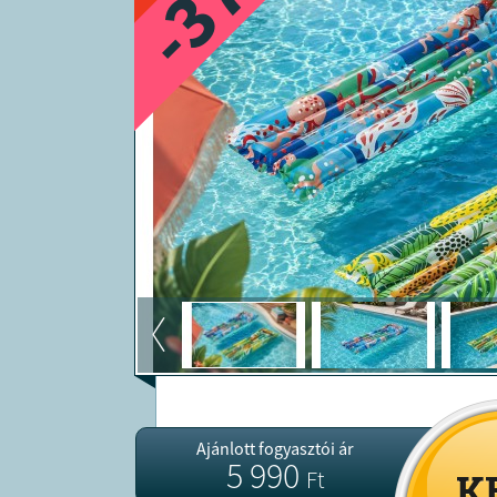
-37
Ajánlott fogyasztói ár
5 990
Ft