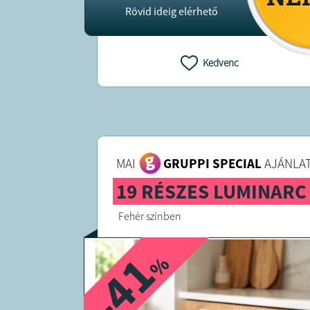
Rövid ideig elérhető
Kedvenc
MAI
GRUPPI SPECIAL
AJÁNLAT
19 RÉSZES LUMINARC
Fehér színben
-41
%