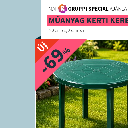
MAI
GRUPPI SPECIAL
AJÁNLAT
MŰANYAG KERTI KERE
90 cm-es, 2 színben
Új
-69
%