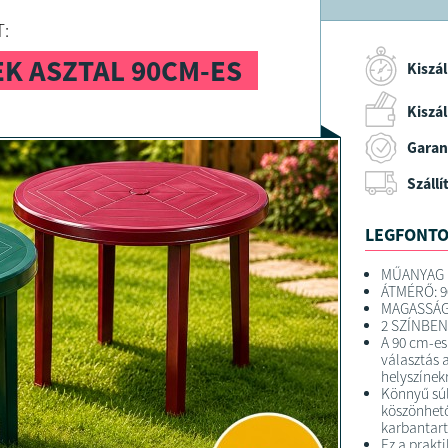
Bp. Könyve
:
K ASZTAL 90CM-ES
Kiszál
Kiszáll
Garan
Szállí
LEGFONTO
MŰANYAG 
ÁTMÉRŐ: 
MAGASSÁG
2 SZÍNBE
A 90 cm-es
választás a
helyszínekr
Könnyű sú
köszönhet
karbantart
Ez a prakt