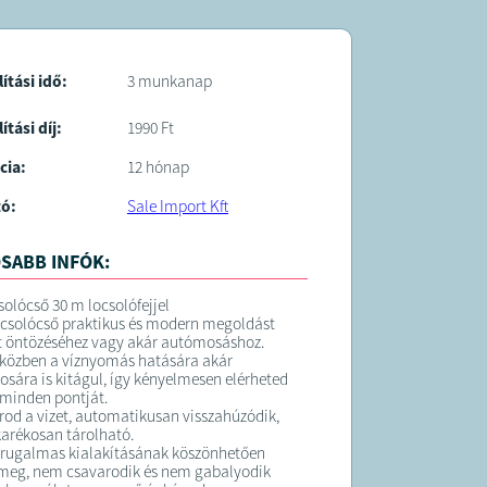
lítási idő:
3 munkanap
ítási díj:
1990 Ft
cia:
12 hónap
tó:
Sale Import Kft
SABB INFÓK:
solócső 30 m locsolófejjel
ocsolócső praktikus és modern megoldást
rt öntözéséhez vagy akár autómosáshoz.
közben a víznyomás hatására akár
sára is kitágul, így kényelmesen elérheted
t minden pontját.
rod a vizet, automatikusan visszahúzódik,
karékosan tárolható.
 rugalmas kialakításának köszönhetően
 meg, nem csavarodik és nem gabalyodik