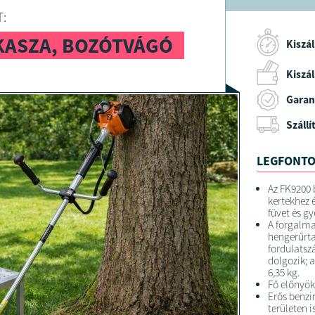
:
KASZA, BOZÓTVÁGÓ
Kiszál
Kiszáll
Garan
Szállí
LEGFONTO
Az FK9200
kertekhez 
füvet és g
A forgalma
hengerűrta
fordulats
dolgozik; a
6,35 kg.
Fő előnyök
Erős benzi
területen i