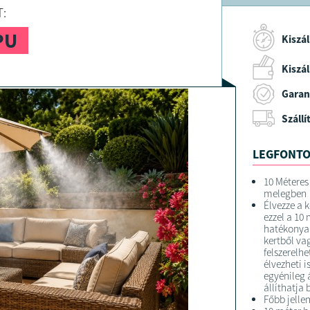
:
PU
Kiszál
Kiszáll
Garan
Szállí
LEGFONTO
10 Méteres
melegben
Élvezze a 
ezzel a 10
hatékonyan 
kertből va
felszerelh
élvezheti i
egyénileg á
állíthatja 
Főbb jelle