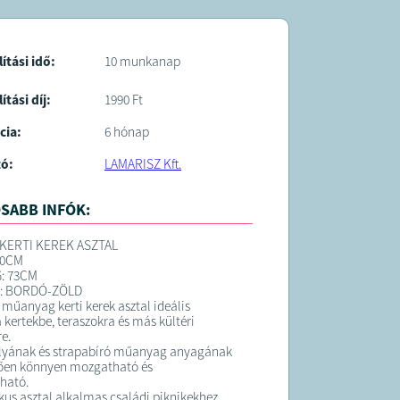
s Kálmán krt 76.
lítási idő:
10 munkanap
ítási díj:
1990 Ft
cia:
6 hónap
tó:
LAMARISZ Kft.
SABB INFÓK:
KERTI KEREK ASZTAL
90CM
: 73CM
N: BORDÓ-ZÖLD
 műanyag kerti kerek asztal ideális
 kertekbe, teraszokra és más kültéri
e.
lyának és strapabíró műanyag anyagának
ően könnyen mozgatható és
ható.
ikus asztal alkalmas családi piknikekhez,