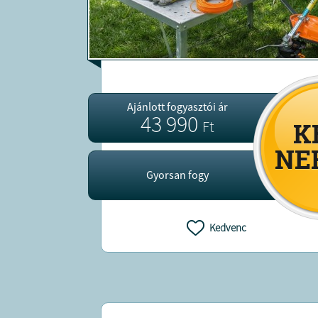
Ajánlott fogyasztói ár
43 990
Ft
Gyorsan fogy
Kedvenc