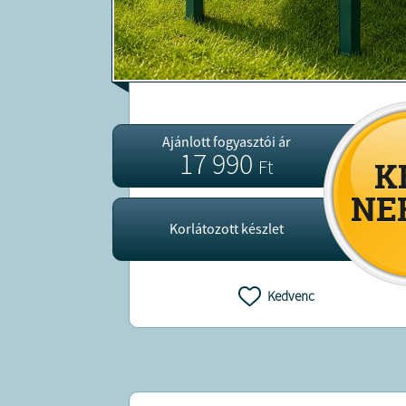
Ajánlott fogyasztói ár
17 990
Ft
Korlátozott készlet
Kedvenc