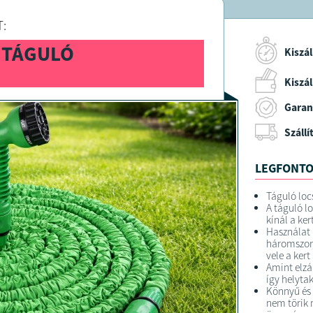
:
 TÁGULÓ
Kiszál
Kiszáll
Garan
Szállí
LEGFONTO
Táguló loc
A táguló l
kínál a ke
Használat 
háromszoro
vele a ker
Amint elzá
így helyta
Könnyű és
nem törik