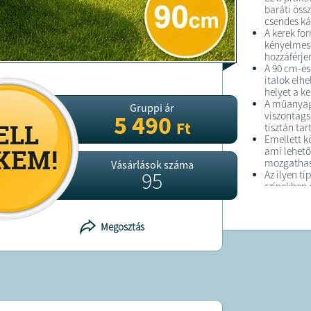
baráti öss
csendes ká
A kerek fo
kényelmese
hozzáférjen
A 90 cm-es
italok elh
helyet a k
A műanyag 
Gruppi ár
viszontags
5 490
Ft
tisztán ta
Emellett k
ami lehető
mozgathas
Vásárlások száma
95
Az ilyen tí
színekben 
kertjéhez 
Megosztás
FELTÉTELE
A terméke
kiszállítjuk
A terméket