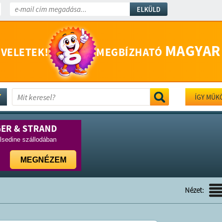
ELKÜLD
MAGYAR
 VELETEK!
MEGBÍZHATÓ
ÍGY MŰK
GER & STRAND
lsedine szállodában
MEGNÉZEM
Nézet: