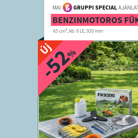
MAI
GRUPPI SPECIAL
AJÁNLAT
BENZINMOTOROS FŰ
65 cm³, kb. 6 LE, 920 mm
Új
-52
%