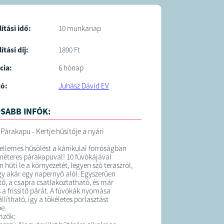
lítási idő:
10 munkanap
ítási díj:
1890 Ft
cia:
6 hónap
tó:
Juhász Dávid EV
SABB INFÓK:
 Párakapu - Kertje hűsítője a nyári
kellemes hűsölést a kánikulai forróságban
 méteres párakapuval! 10 fúvókájával
hűti le a környezetét, legyen szó teraszról,
gy akár egy napernyő alól. Egyszerűen
ető, a csapra csatlakoztatható, és már
s a frissítő párát. A fúvókák nyomása
llítható, így a tökéletes porlasztást
be.
mzők: