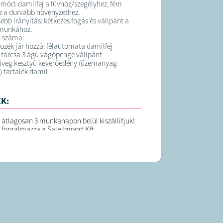
 mód: damilfej a füvhöz/szegélyhez, fém
 a durvább növényzethez.
bb irányítás: kétkezes fogás és vállpánt a
 munkához.
k száma:
rtozék jár hozzá: félautomata damilfej
tárcsa 3 ágú vágópenge vállpánt
veg kesztyű keverőedény (üzemanyag-
) tartalék damil
K:
 átlagosan 3 munkanapon belül kiszállítjuk!
 forgalmazza a Sale Import Kft.