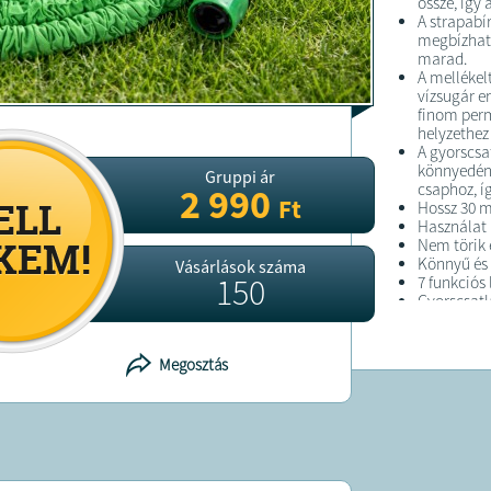
össze, így
A strapabí
megbízhat
marad.
A mellékelt
vízsugár e
finom perm
helyzethez
A gyorscsa
könnyedén 
Gruppi ár
csaphoz, í
2 990
Ft
Hossz 30 m
Használat 
Nem törik
Könnyű és 
Vásárlások száma
150
7 funkciós 
Gyorscsatl
Maximális
Anyag poli
ABS Könny
Megosztás
FELTÉTELE
A terméket
A terméket