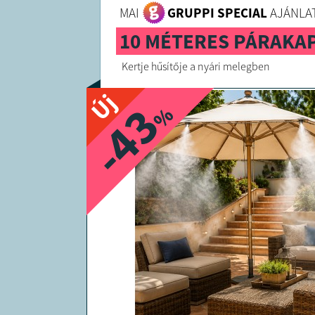
MAI
GRUPPI SPECIAL
AJÁNLAT
10 MÉTERES PÁRAKA
Kertje hűsítője a nyári melegben
Új
-43
%