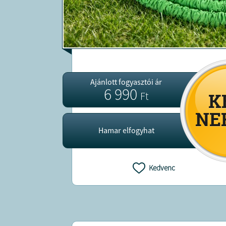
Ajánlott fogyasztói ár
6 990
Ft
Hamar elfogyhat
Kedvenc