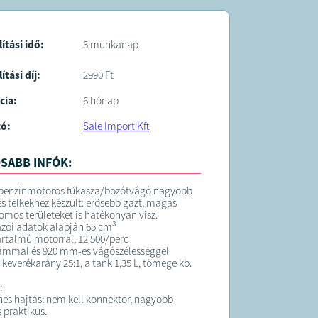
lítási idő:
3 munkanap
ítási díj:
2990 Ft
cia:
6 hónap
tó:
Sale Import Kft
SABB INFÓK:
 benzinmotoros fűkasza/bozótvágó nagyobb
és telkekhez készült: erősebb gazt, magas
yomos területeket is hatékonyan visz.
zói adatok alapján 65 cm³
rtalmú motorral, 12 500/perc
zámmal és 920 mm-es vágószélességgel
 keverékarány 25:1, a tank 1,35 L, tömege kb.
:
nes hajtás: nem kell konnektor, nagyobb
s praktikus.