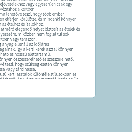
zejövetelekhez vagy egyszerűen csak egy
vézáshoz a kertben.
rma lehetővé teszi, hogy több ember
n elférjen körülötte, és mindenki könnyen
 az ételhez és italokhoz.
 átmérő elegendő helyet biztosít az ételek és
elyezésére, miközben nem foglal túl sok
ertben vagy teraszon.
anyag ellenáll az időjárás
ágainak, így a kerti kerek asztal könnyen
rtható és hosszú élettartamú.
önnyen összeszerelhető és szétszerelhető,
vé teszi, hogy szükség esetén könnyen
sa vagy tárolhassa.
pusú kerti asztalok különféle stílusokban és
elérhetők, így könnyen megtalálhatja az Ön
vagy teraszához legjobban illőt.
K:
t átlagosan 10 munkanapon belül
!
 forgalmazza az Lamarisz Kft.