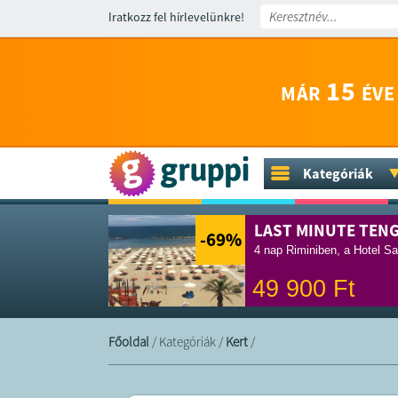
Iratkozz fel hírlevelünkre!
15
MÁR
ÉVE
Kategóriák
LAST MINUTE TEN
-69
%
4 nap Riminiben, a Hotel Sa
49 900
Ft
Főoldal
/
Kategóriák
/
Kert
/