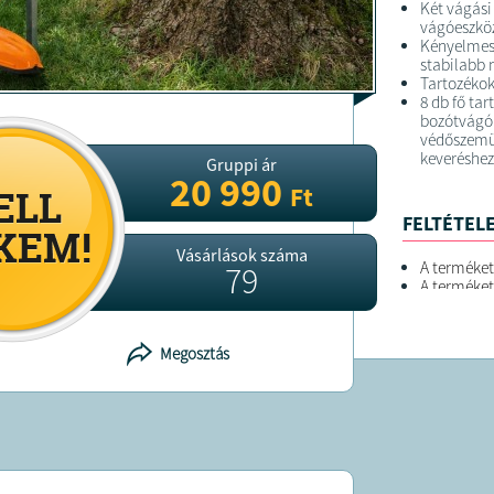
Két vágási
vágóeszköz
Kényelmese
stabilabb
Tartozéko
8 db fő ta
bozótvágó 
védőszemü
keveréshez
Gruppi ár
20 990
Ft
FELTÉTELE
Vásárlások száma
A terméket
79
A terméket
Megosztás