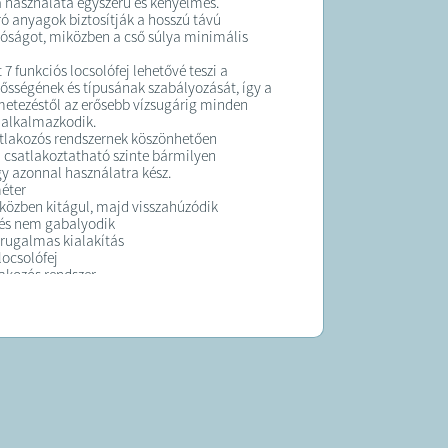
 a használata egyszerű és kényelmes.
ró anyagok biztosítják a hosszú távú
óságot, miközben a cső súlya minimális
 7 funkciós locsolófej lehetővé teszi a
rősségének és típusának szabályozását, így a
etezéstől az erősebb vízsugárig minden
 alkalmazkodik.
tlakozós rendszernek köszönhetően
csatlakoztatható szinte bármilyen
gy azonnal használatra kész.
éter
közben kitágul, majd visszahúzódik
 és nem gabalyodik
rugalmas kialakítás
locsolófej
akozós rendszer
 nyomás 1,5 bar
észter latex
en tárolható és hordozható
K:
 átlagosan 3 munkanapon belül kiszállítjuk!
 forgalmazza a Sale Import Kft. Cím: 1089