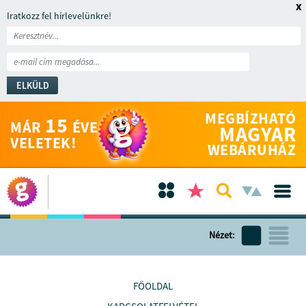
x
Iratkozz fel hírlevelünkre!
ELKÜLD
MEGBÍZHATÓ
15
MÁR
ÉVE
MAGYAR
VELETEK!
WEBÁRUHÁZ
Nézet:
FŐOLDAL