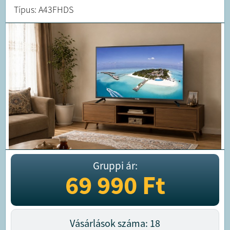
Típus: A43FHDS
Gruppi ár:
69 990
Ft
Vásárlások száma: 18