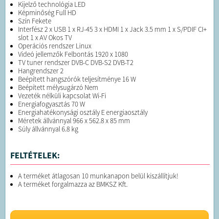
Kijelző technológia LED
Képminőség Full HD
Szín Fekete
Interfész 2 x USB 1 x RJ-45 3 x HDMI 1 x Jack 3.5 mm 1 x S/PDIF CI+
slot 1 x AV Okos TV
Operációs rendszer Linux
Videó jellemzők Felbontás 1920 x 1080
TV tuner rendszer DVB-C DVB-S2 DVB-T2
Hangrendszer 2
Beépített hangszórók teljesítménye 16 W
Beépített mélysugárzó Nem
Vezeték nélküli kapcsolat Wi-Fi
Energiafogyasztás 70 W
Energiahatékonysági osztály E energiaosztály
Méretek állvánnyal 966 x 562.8 x 85 mm
Súly állvánnyal 6.8 kg
FELTÉTELEK:
A terméket átlagosan 10 munkanapon belül kiszállítjuk!
A terméket forgalmazza az BMKSZ Kft.