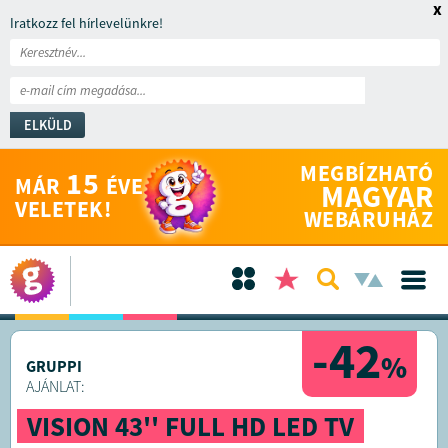
x
Iratkozz fel hírlevelünkre!
ELKÜLD
MEGBÍZHATÓ
15
MÁR
ÉVE
MAGYAR
VELETEK!
WEBÁRUHÁZ
-42
%
GRUPPI
AJÁNLAT:
VISION 43'' FULL HD LED TV