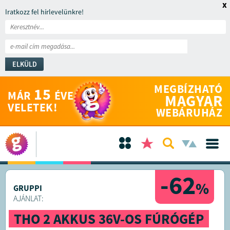
x
Iratkozz fel hírlevelünkre!
ELKÜLD
MEGBÍZHATÓ
15
MÁR
ÉVE
MAGYAR
VELETEK!
WEBÁRUHÁZ
-62
%
GRUPPI
AJÁNLAT:
THO 2 AKKUS 36V-OS FÚRÓGÉP