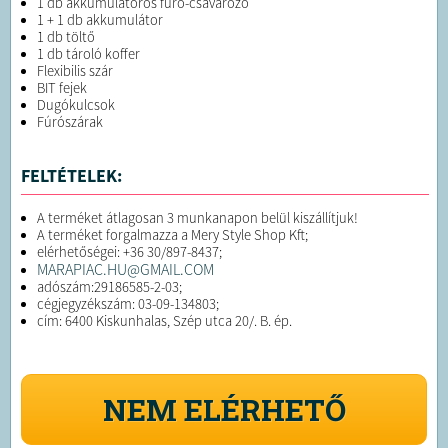
1 db akkumulátoros fúró-csavarozó
1 + 1 db akkumulátor
1 db töltő
1 db tároló koffer
Flexibilis szár
BIT fejek
Dugókulcsok
Fúrószárak
FELTÉTELEK:
A terméket átlagosan 3 munkanapon belül kiszállítjuk!
A terméket forgalmazza a Mery Style Shop Kft;
elérhetőségei: +36 30/897-8437;
MARAPIAC.HU@GMAIL.COM
adószám:29186585-2-03;
cégjegyzékszám: 03-09-134803;
cím: 6400 Kiskunhalas, Szép utca 20/. B. ép.
NEM ELÉRHETŐ