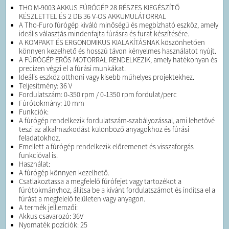
THO M-9003 AKKUS FÚRÓGÉP 28 RÉSZES KIEGÉSZÍTŐ
KÉSZLETTEL ÉS 2 DB 36 V-OS AKKUMULÁTORRAL
A Tho-Furo fúrógép kiváló minőségű és megbízható eszköz, amely
ideális választás mindenfajta fúrásra és furat készítésére.
A KOMPAKT ÉS ERGONOMIKUS KIALAKÍTÁSNAK köszönhetően
könnyen kezelhető és hosszú távon kényelmes használatot nyújt.
A FÚRÓGÉP ERŐS MOTORRAL RENDELKEZIK, amely hatékonyan és
precízen végzi el a fúrási munkákat.
Ideális eszköz otthoni vagy kisebb műhelyes projektekhez.
Teljesítmény: 36 V
Fordulatszám: 0-350 rpm / 0-1350 rpm fordulat/perc
Fúrótokmány: 10 mm
Funkciók:
A fúrógép rendelkezik fordulatszám-szabályozással, ami lehetővé
teszi az alkalmazkodást különböző anyagokhoz és fúrási
feladatokhoz.
Emellett a fúrógép rendelkezik előremenet és visszaforgás
funkcióval is.
Használat:
A fúrógép könnyen kezelhető.
Csatlakoztassa a megfelelő fúrófejet vagy tartozékot a
fúrótokmányhoz, állítsa be a kívánt fordulatszámot és indítsa el a
fúrást a megfelelő felületen vagy anyagon.
A termék jelllemzői:
Akkus csavarozó: 36V
Nyomaték pozíciók: 25