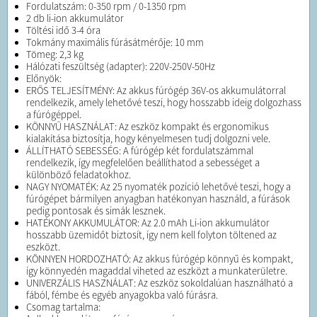
Fordulatszám: 0-350 rpm / 0-1350 rpm
2 db li-ion akkumulátor
Töltési idő 3-4 óra
Tokmány maximális fúrásátmérője: 10 mm
Tömeg: 2,3 kg
Hálózati feszültség (adapter): 220V-250V-50Hz
Előnyök:
ERŐS TELJESÍTMÉNY: Az akkus fúrógép 36V-os akkumulátorral
rendelkezik, amely lehetővé teszi, hogy hosszabb ideig dolgozhass
a fúrógéppel.
KÖNNYŰ HASZNÁLAT: Az eszköz kompakt és ergonomikus
kialakítása biztosítja, hogy kényelmesen tudj dolgozni vele.
ÁLLÍTHATÓ SEBESSÉG: A fúrógép két fordulatszámmal
rendelkezik, így megfelelően beállíthatod a sebességet a
különböző feladatokhoz.
NAGY NYOMATÉK: Az 25 nyomaték pozíció lehetővé teszi, hogy a
fúrógépet bármilyen anyagban hatékonyan használd, a fúrások
pedig pontosak és simák lesznek.
HATÉKONY AKKUMULÁTOR: Az 2.0 mAh Li-ion akkumulátor
hosszabb üzemidőt biztosít, így nem kell folyton töltened az
eszközt.
KÖNNYEN HORDOZHATÓ: Az akkus fúrógép könnyű és kompakt,
így könnyedén magaddal viheted az eszközt a munkaterületre.
UNIVERZÁLIS HASZNÁLAT: Az eszköz sokoldalúan használható a
fából, fémbe és egyéb anyagokba való fúrásra.
Csomag tartalma: