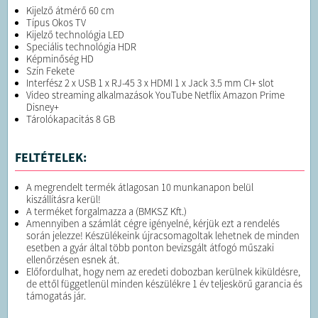
Kijelző átmérő 60 cm
Típus Okos TV
Kijelző technológia LED
Speciális technológia HDR
Képminőség HD
Szín Fekete
Interfész 2 x USB 1 x RJ-45 3 x HDMI 1 x Jack 3.5 mm CI+ slot
Video streaming alkalmazások YouTube Netflix Amazon Prime
Disney+
Tárolókapacitás 8 GB
FELTÉTELEK:
A megrendelt termék átlagosan 10 munkanapon belül
kiszállításra kerül!
A terméket forgalmazza a (BMKSZ Kft.)
Amennyiben a számlát cégre igényelné, kérjük ezt a rendelés
során jelezze! Készülékeink újracsomagoltak lehetnek de minden
esetben a gyár által több ponton bevizsgált átfogó műszaki
ellenőrzésen esnek át.
Előfordulhat, hogy nem az eredeti dobozban kerülnek kiküldésre,
de ettől függetlenül minden készülékre 1 év teljeskörű garancia és
támogatás jár.