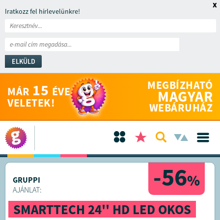
x
Iratkozz fel hírlevelünkre!
ELKÜLD
MEGBÍZHATÓ
15
MÁR
ÉVE
MAGYAR
VELETEK!
WEBÁRUHÁZ
-56
%
GRUPPI
AJÁNLAT:
SMARTTECH 24'' HD LED OKOS