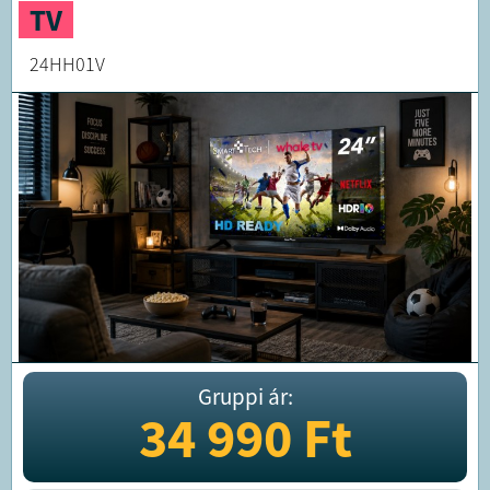
TV
24HH01V
Gruppi ár:
34 990
Ft