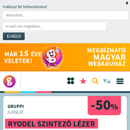
x
Iratkozz fel hírlevelünkre!
ELKÜLD
MEGBÍZHATÓ
15
MÁR
ÉVE
MAGYAR
VELETEK!
WEBÁRUHÁZ
-50
%
GRUPPI
AJÁNLAT:
RYODEL SZINTEZŐ LÉZER