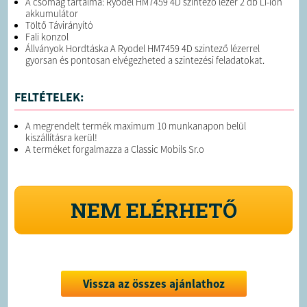
A csomag tartalma: Ryodel HM7459 4D szintező lézer 2 db Li-ion
akkumulátor
Töltő Távirányító
Fali konzol
Állványok Hordtáska A Ryodel HM7459 4D szintező lézerrel
gyorsan és pontosan elvégezheted a szintezési feladatokat.
FELTÉTELEK:
A megrendelt termék maximum 10 munkanapon belül
kiszállításra kerül!
A terméket forgalmazza a Classic Mobils Sr.o
NEM ELÉRHETŐ
Vissza az összes ajánlathoz