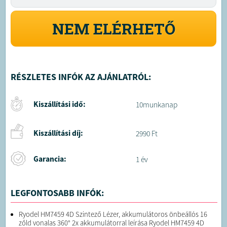
NEM ELÉRHETŐ
RÉSZLETES INFÓK AZ AJÁNLATRÓL:
Kiszállítási idő:
10munkanap
Kiszállítási díj:
2990 Ft
Garancia:
1 év
LEGFONTOSABB INFÓK:
Ryodel HM7459 4D Szintező Lézer, akkumulátoros önbeállós 16
zőld vonalas 360° 2x akkumulátorral leírása Ryodel HM7459 4D