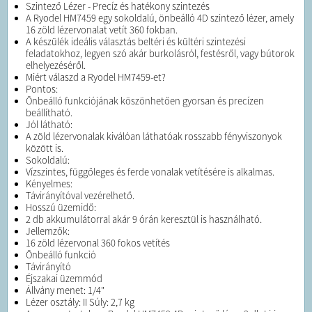
Szintező Lézer - Precíz és hatékony szintezés
A Ryodel HM7459 egy sokoldalú, önbeálló 4D szintező lézer, amely
16 zöld lézervonalat vetít 360 fokban.
A készülék ideális választás beltéri és kültéri szintezési
feladatokhoz, legyen szó akár burkolásról, festésről, vagy bútorok
elhelyezéséről.
Miért válaszd a Ryodel HM7459-et?
Pontos:
Önbeálló funkciójának köszönhetően gyorsan és precízen
beállítható.
Jól látható:
A zöld lézervonalak kiválóan láthatóak rosszabb fényviszonyok
között is.
Sokoldalú:
Vízszintes, függőleges és ferde vonalak vetítésére is alkalmas.
Kényelmes:
Távirányítóval vezérelhető.
Hosszú üzemidő:
2 db akkumulátorral akár 9 órán keresztül is használható.
Jellemzők:
16 zöld lézervonal 360 fokos vetítés
Önbeálló funkció
Távirányító
Éjszakai üzemmód
Állvány menet: 1/4"
Lézer osztály: II Súly: 2,7 kg