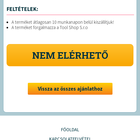
FELTÉTELEK:
A terméket átlagosan 10 munkanapon belül kiszállítjuk!
A terméket forgalmazza a Tool Shop S.r.o
NEM ELÉRHETŐ
Vissza az összes ajánlathoz
FŐOLDAL
KAPCSOLATFELVÉTEL