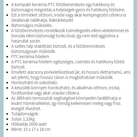
A kompakt kerámia PTC fűtőberendezés egy hatékony és
biztonságos megoldás a helyiségek gyors és hatékony fűtésére.
Ezt a terméket otthoni, irodai vagy akár kempingezési célokra is
ideálisnak találhatja. Raktárkészlet
Biztonságos működés:
A fűtőberendezés rendelkezik túlmelegedés elleni védelemmel és
borulás elleni biztonsági funkcióval, így nem kell aggódnia a
használat során.
A széles talp stabilitást biztosít, és a fűtőberendezés
biztonságosan működik.
PTC kerámia hőelem:
A PTC kerámia hőelem egészséges, csendes és hatékony fűtést
biztosít.
Emellett alacsony porkeletkezéssel jár, és hosszú élettartamú, ami
azt jelenti, hogy hosszú távon is megbízhatóan működik.
Hordozható és sokoldalú:
A készülék könnyen hordozható, és alkalmas otthoni, irodai,
fürdőszobai vagy akár utazási célokra.
Az állítható termosztát segítségével könnyedén beállíthatja a
kívánt hőmérsékletet, így mindig kellemesen meleg vagy friss
levegőt élvezhet.
Tulajdonságok:
Súlya: 1,32kg
Hőleadás 2000 watt
Méret: 15 x 17 x 18 cm