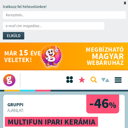
x
Iratkozz fel hírlevelünkre!
ELKÜLD
MEGBÍZHATÓ
15
MÁR
ÉVE
MAGYAR
VELETEK!
WEBÁRUHÁZ
-46
%
GRUPPI
AJÁNLAT:
MULTIFUN IPARI KERÁMIA