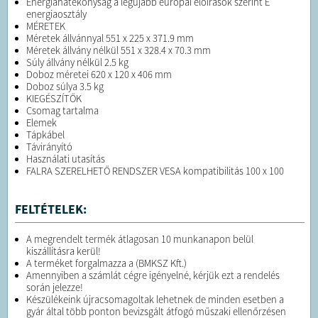
Energiahatékonyság a legújabb európai előírások szerint E
energiaosztály
MÉRETEK
Méretek állvánnyal 551 x 225 x 371.9 mm
Méretek állvány nélkül 551 x 328.4 x 70.3 mm
Súly állvány nélkül 2.5 kg
Doboz méretei 620 x 120 x 406 mm
Doboz súlya 3.5 kg
KIEGÉSZÍTŐK
Csomag tartalma
Elemek
Tápkábel
Távirányító
Használati utasítás
FALRA SZERELHETŐ RENDSZER VESA kompatibilitás 100 x 100
FELTÉTELEK:
A megrendelt termék átlagosan 10 munkanapon belül
kiszállításra kerül!
A terméket forgalmazza a (BMKSZ Kft.)
Amennyiben a számlát cégre igényelné, kérjük ezt a rendelés
során jelezze!
Készülékeink újracsomagoltak lehetnek de minden esetben a
gyár által több ponton bevizsgált átfogó műszaki ellenőrzésen