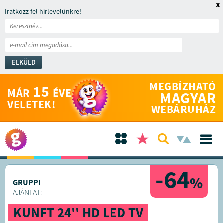
x
Iratkozz fel hírlevelünkre!
ELKÜLD
MEGBÍZHATÓ
15
MÁR
ÉVE
MAGYAR
VELETEK!
WEBÁRUHÁZ
-64
%
GRUPPI
AJÁNLAT:
KUNFT 24'' HD LED TV