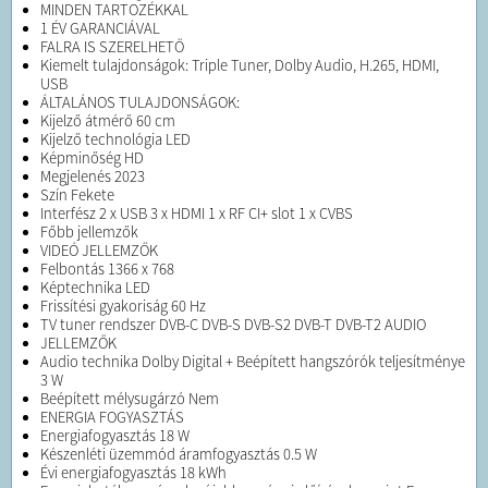
MINDEN TARTOZÉKKAL
1 ÉV GARANCIÁVAL
FALRA IS SZERELHETŐ
Kiemelt tulajdonságok: Triple Tuner, Dolby Audio, H.265, HDMI,
USB
ÁLTALÁNOS TULAJDONSÁGOK:
Kijelző átmérő 60 cm
Kijelző technológia LED
Képminőség HD
Megjelenés 2023
Szín Fekete
Interfész 2 x USB 3 x HDMI 1 x RF CI+ slot 1 x CVBS
Főbb jellemzők
VIDEÓ JELLEMZŐK
Felbontás 1366 x 768
Képtechnika LED
Frissítési gyakoriság 60 Hz
TV tuner rendszer DVB-C DVB-S DVB-S2 DVB-T DVB-T2 AUDIO
JELLEMZŐK
Audio technika Dolby Digital + Beépített hangszórók teljesítménye
3 W
Beépített mélysugárzó Nem
ENERGIA FOGYASZTÁS
Energiafogyasztás 18 W
Készenléti üzemmód áramfogyasztás 0.5 W
Évi energiafogyasztás 18 kWh