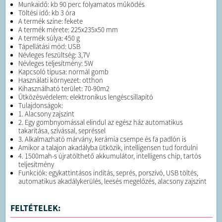
Munkaidő: kb 90 perc folyamatos működés
Töltési idő: kb 3 óra
A termék színe: fekete
A termék mérete: 225x235x50 mm
A termék súlya: 450 g
Tápellátási mód: USB
Névleges feszültség: 3,7V
Névleges teljesítmény: 5W
Kapcsoló típusa: normál gomb
Használati környezet: otthon
Kihasználható terület: 70-90m2
Ütközésvédelem: elektronikus lengéscsillapító
Tulajdonságok:
1. Alacsony zajszint
2. Egy gombnyomással elindul az egész ház automatikus
takarítása, szívással, sepréssel
3. Alkalmazható márvány, kerámia csempe és fa padlón is
Amikor a talajon akadályba ütközik, intelligensen tud fordulni
4. 1500mah-s újratölthető akkumulátor, intelligens chip, tartós
teljesítmény
Funkciók: egykattintásos indítás, seprés, porszívó, USB töltés,
automatikus akadálykerülés, leesés megelőzés, alacsony zajszint
FELTÉTELEK: