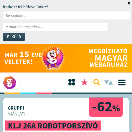
x
Iratkozz fel hírlevelünkre!
ELKÜLD
MEGBÍZHATÓ
15
MÁR
ÉVE
MAGYAR
VELETEK!
WEBÁRUHÁZ
-62
%
GRUPPI
AJÁNLAT:
KLJ 26A ROBOTPORSZÍVÓ