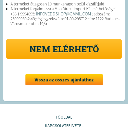
A terméket átlagosan 10 munkanapon belül kiszállítjuk!
A terméket forgalmazza a Mao Direkt Import Kft. elérhetőségei:
INFOVEDDSHOP@GMAIL.COM
+36 1 9994695;
; adószám:
25909030-2-43;cégjegyzékszám: 01-09-295712 cím: 1122 Budapest
Városmajor utca 19/a
NEM ELÉRHETŐ
Vissza az összes ajánlathoz
FŐOLDAL
KAPCSOLATFELVÉTEL