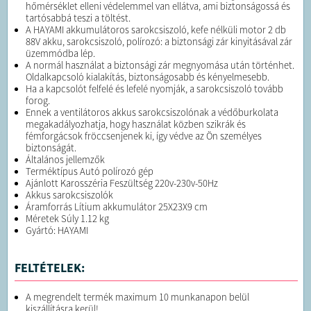
hőmérséklet elleni védelemmel van ellátva, ami biztonságossá és
tartósabbá teszi a töltést.
A HAYAMI akkumulátoros sarokcsiszoló, kefe nélküli motor 2 db
88V akku, sarokcsiszoló, polírozó: a biztonsági zár kinyitásával zár
üzemmódba lép.
A normál használat a biztonsági zár megnyomása után történhet.
Oldalkapcsoló kialakítás, biztonságosabb és kényelmesebb.
Ha a kapcsolót felfelé és lefelé nyomják, a sarokcsiszoló tovább
forog.
Ennek a ventilátoros akkus sarokcsiszolónak a védőburkolata
megakadályozhatja, hogy használat közben szikrák és
fémforgácsok fröccsenjenek ki, így védve az Ön személyes
biztonságát.
Általános jellemzők
Terméktípus Autó polírozó gép
Ajánlott Karosszéria Feszültség 220v-230v-50Hz
Akkus sarokcsiszolók
Áramforrás Lítium akkumulátor 25X23X9 cm
Méretek Súly 1.12 kg
Gyártó: HAYAMI
FELTÉTELEK:
A megrendelt termék maximum 10 munkanapon belül
kiszállításra kerül!