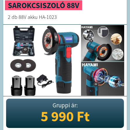
SAROKCSISZOLÓ 88V
2 db 88V akku HA-1023
Gruppi ár:
5 990
Ft