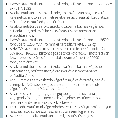
HAYAMI akkumulátoros sarokcsiszoló, kefe nélküli motor 2 db 88V
akku HA-1023
Az akkumulátoros sarokcsiszoló, polírozó biztonságos és erős
kefe nélküli motorral van felszerelve, és az üresjárati fordulatszám
elérheti az 19500 ford./perc értéket.
Az akkumulátoros sarokcsiszoló kiválóan alkalmas vágáshoz,
csiszoláshoz, polírozáshoz, élezéshez és csempehabarcs
eltávolításához.
HAYAMI akkumulátoros sarokcsiszoló, kefe nélküli motor, 19500
ford./perc, 1200 mAh, 75 mm-es tárcsák, fekete, 1,12 kg
A HAYAMI akkumulátoros sarokcsiszoló, kefe nélküli motor 2 db
88V akku HA-1023, biztonságos és erős kefe nélküli motorral van
felszerelve, és az üresjárati fordulatszám elérheti az 19500
ford./perc értéket.
Az akkumulátoros sarokcsiszoló kiválóan alkalmas vágáshoz,
csiszoláshoz, polírozáshoz, élezéshez és csempehabarcs
eltávolításához.
Két 75 mm-es sarokcsiszoló vágótárcsa, éles és tartós, padlók,
csempék, PVC csövek vágására, valamint különféle acélok
vágására és polírozására használható.
A sarokcsiszoló fogantyúja a legújabb generációs puha gumi
anyagból készült, ami nem csak kényelmes és kényelmes a
használata, de nem is csúszik ki a kezéből.
Ez a hordozható mini vágó mindössze 1,12 kg súlyú, ami könnyen
használható, és hosszú használat után sem fog elfáradni.
Az 1200 mAh-s akkumulátor töltési, kisütési és magas