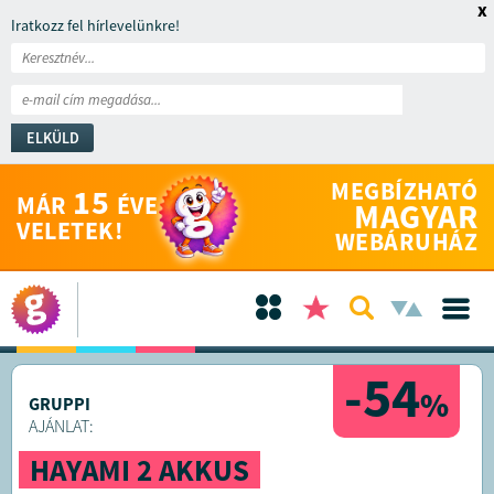
x
Iratkozz fel hírlevelünkre!
ELKÜLD
MEGBÍZHATÓ
15
MÁR
ÉVE
MAGYAR
VELETEK!
WEBÁRUHÁZ
-54
%
GRUPPI
AJÁNLAT:
HAYAMI 2 AKKUS