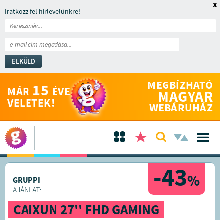
x
Iratkozz fel hírlevelünkre!
ELKÜLD
MEGBÍZHATÓ
15
MÁR
ÉVE
MAGYAR
VELETEK!
WEBÁRUHÁZ
-43
%
GRUPPI
AJÁNLAT:
CAIXUN 27'' FHD GAMING