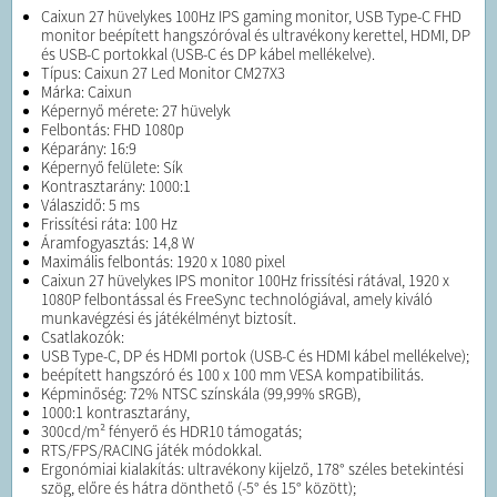
Caixun 27 hüvelykes 100Hz IPS gaming monitor, USB Type-C FHD
monitor beépített hangszóróval és ultravékony kerettel, HDMI, DP
és USB-C portokkal (USB-C és DP kábel mellékelve).
Típus: Caixun 27 Led Monitor CM27X3
Márka: Caixun
Képernyő mérete: 27 hüvelyk
Felbontás: FHD 1080p
Képarány: 16:9
Képernyő felülete: Sík
Kontrasztarány: 1000:1
Válaszidő: 5 ms
Frissítési ráta: 100 Hz
Áramfogyasztás: 14,8 W
Maximális felbontás: 1920 x 1080 pixel
Caixun 27 hüvelykes IPS monitor 100Hz frissítési rátával, 1920 x
1080P felbontással és FreeSync technológiával, amely kiváló
munkavégzési és játékélményt biztosít.
Csatlakozók:
USB Type-C, DP és HDMI portok (USB-C és HDMI kábel mellékelve);
beépített hangszóró és 100 x 100 mm VESA kompatibilitás.
Képminőség: 72% NTSC színskála (99,99% sRGB),
1000:1 kontrasztarány,
300cd/m² fényerő és HDR10 támogatás;
RTS/FPS/RACING játék módokkal.
Ergonómiai kialakítás: ultravékony kijelző, 178° széles betekintési
szög, előre és hátra dönthető (-5° és 15° között);