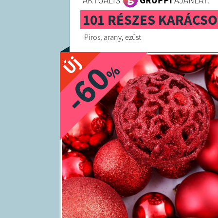
AKTUÁLIS
GRUPPI
AJÁNLAT:
101 RÉSZES KARÁCSON
Piros, arany, ezüst
Új
-60
%