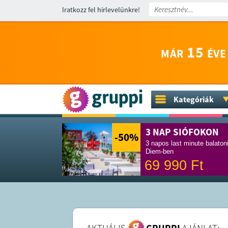
Iratkozz fel hírlevelünkre!
15
MÁR
ÉVE
Kategóriák
3 NAP SIÓFOKON
-50
%
3 napos last minute balaton
Diem-ben
69 990
Ft