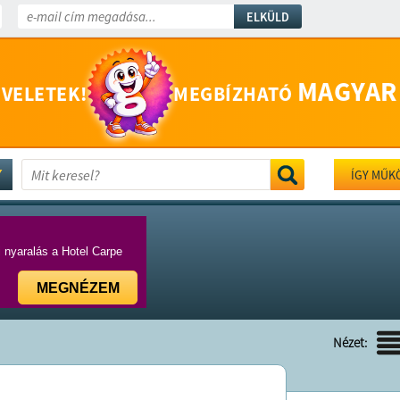
ELKÜLD
MAGYAR
 VELETEK!
MEGBÍZHATÓ
ÍGY MŰK
i nyaralás a Hotel Carpe
MEGNÉZEM
Nézet: