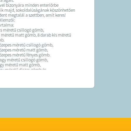
a ágait.
ével bizonyára minden enteriőrbe
dik majd, sokoldalúságának köszönhetően
ent megtalál a szettben, amit keres!
ellemzői:
artalma:
is méretű csillogó gömb,
s méretű matt gömb, 8 darab kis méretű
mb.
özepes méretű csillogó gömb,
közepes méretű matt gömb,
özepes méretű fényes gömb.
agy méretű csillogó gömb,
agy méretű matt gömb,
gy méretű díszes gömb és
gy méretű fényes gömb + 1 darab csillag.
em csillogó!
űanyag
 101 darab (100 gömb + a csillag)
tmérője: 3,4 és 6 cm
érete: kb. 20 cm
g
K: