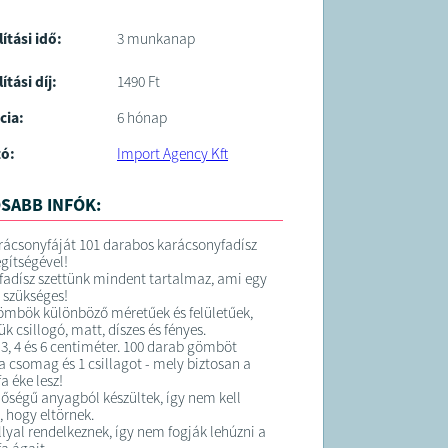
lítási idő:
3 munkanap
ítási díj:
1490 Ft
cia:
6 hónap
tó:
Import Agency Kft
SABB INFÓK:
arácsonyfáját 101 darabos karácsonyfadísz
egítségével!
adísz szettünk mindent tartalmaz, ami egy
z szükséges!
ömbök különböző méretűek és felületűek,
k csillogó, matt, díszes és fényes.
3, 4 és 6 centiméter. 100 darab gömböt
a csomag és 1 csillagot - mely biztosan a
a éke lesz!
őségű anyagból készültek, így nem kell
l, hogy eltörnek.
lyal rendelkeznek, így nem fogják lehúzni a