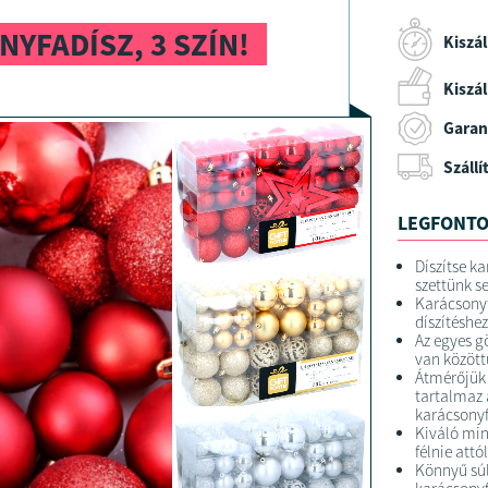
YFADÍSZ, 3 SZÍN!
Kiszál
Kiszáll
Garan
Szállí
LEGFONTO
Díszítse k
szettünk s
Karácsonyf
díszítéshe
Az egyes g
van közöttü
Átmérőjük 
tartalmaz 
karácsonyf
Kiváló min
félnie attó
Könnyű súl