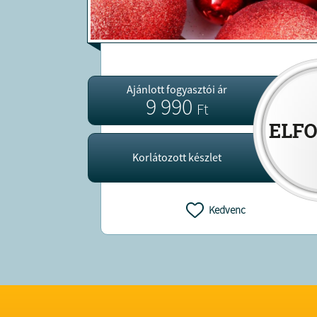
Ajánlott fogyasztói ár
9 990
Ft
Korlátozott készlet
Kedvenc