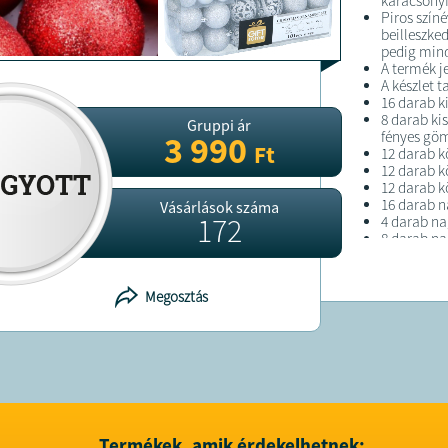
karácsonyf
Piros szín
beilleszke
pedig mind
A termék j
A készlet t
16 darab k
8 darab ki
Gruppi ár
fényes gö
3 990
Ft
12 darab k
12 darab 
12 darab k
16 darab n
Vásárlások száma
172
4 darab n
8 darab na
4 darab na
A csillag n
Szín: piros
Megosztás
Anyag: m
Darabszám:
A gömbök á
A csillag m
Súly: 0,7 k
FELTÉTELE
Termékek, amik érdekelhetnek: