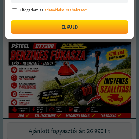
PSTEEL BENZINES FŰKASZA 74
Elfogadom az
adatvédelmi szabályzatot
.
CM³
ELKÜLD
Ingyenes szállítás
Ajánlott fogyasztói ár: 26 990
Ft