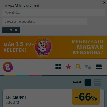
x
Iratkozz fel hírlevelünkre!
ELKÜLD
MEGBÍZHATÓ
15
MÁR
ÉVE
MAGYAR
VELETEK!
WEBÁRUHÁZ
Nézet:
-66
%
MAI
GRUPPI
AJÁNLAT: