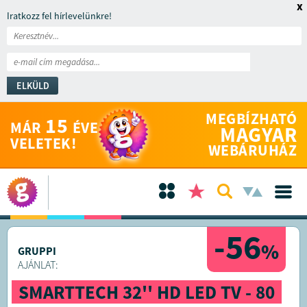
x
Iratkozz fel hírlevelünkre!
ELKÜLD
MEGBÍZHATÓ
15
MÁR
ÉVE
MAGYAR
VELETEK!
WEBÁRUHÁZ
-56
%
GRUPPI
AJÁNLAT:
SMARTTECH 32'' HD LED TV - 80