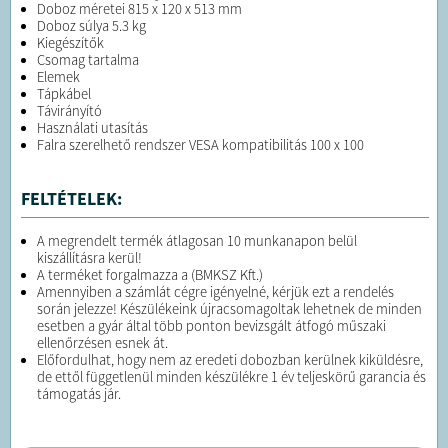
Doboz méretei 815 x 120 x 513 mm
Doboz súlya 5.3 kg
Kiegészítők
Csomag tartalma
Elemek
Tápkábel
Távirányító
Használati utasítás
Falra szerelhető rendszer VESA kompatibilitás 100 x 100
FELTÉTELEK:
A megrendelt termék átlagosan 10 munkanapon belül
kiszállításra kerül!
A terméket forgalmazza a (BMKSZ Kft.)
Amennyiben a számlát cégre igényelné, kérjük ezt a rendelés
során jelezze! Készülékeink újracsomagoltak lehetnek de minden
esetben a gyár által több ponton bevizsgált átfogó műszaki
ellenőrzésen esnek át.
Előfordulhat, hogy nem az eredeti dobozban kerülnek kiküldésre,
de ettől függetlenül minden készülékre 1 év teljeskörű garancia és
támogatás jár.