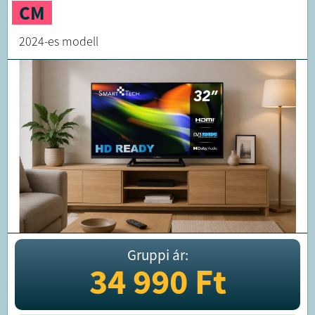
CM
2024-es modell
Gruppi ár:
34 990
Ft