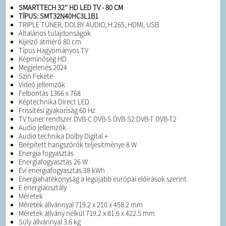
SMARTTECH 32'' HD LED TV - 80 CM
TÍPUS: SMT32N40HC3L1B1
TRIPLE TUNER, DOLBY AUDIO, H.265, HDMI, USB
Általános tulajdonságok
Kijelző átmérő 80 cm
Típus Hagyományos TV
Képminőség HD
Megjelenés 2024
Szín Fekete
Videó jellemzők
Felbontás 1366 x 768
Képtechnika Direct LED
Frissítési gyakoriság 60 Hz
TV tuner rendszer DVB-C DVB-S DVB-S2 DVB-T DVB-T2
Audio jellemzők
Audio technika Dolby Digital +
Beépített hangszórók teljesítménye 8 W
Energia fogyasztás
Energiafogyasztás 26 W
Évi energiafogyasztás 38 kWh
Energiahatékonyság a legújabb európai előírások szerint
E energiaosztály
Méretek
Méretek állvánnyal 719.2 x 210 x 458.2 mm
Méretek állvány nélkül 719.2 x 81.6 x 422.5 mm
Súly állvánnyal 3.6 kg