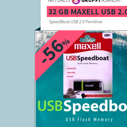
AKTUÁLIS
GRUPPI
AJÁNLAT:
32 GB MAXELL USB 2.
SpeedBoat USB 2.0 Pendrive
-56
%