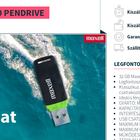
0 PENDRIVE
Kiszál
Kiszáll
Garan
Szállí
LEGFONTO
32 GB Maxe
Legfontosa
Klasszikus
csatlakozó
Ideális fé
GYÁRTÓ: M
KAPACITÁS
INTERFÉSZ
USB CSATL
MAXIMUM Í
MAXIMUM O
MŰKÖDÉSI