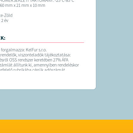
HŐMÉRSÉKLETI TARTOMÁNY: -25°C-85°C
60 mm x 21 mm x 10 mm
te-Zöld
 2 év
K:
 forgalmazza: KelFur s.r.o.
endelők, viszonteladók tájékoztatása:
sről OSS rendszer keretében 27% ÁFA
zámlát állítunk ki, amennyiben rendeléskor
gfelelő rubrikába cégük adószámát.
tt számla költség csökkentésére alkalmas, de
kkentésére nem.
a a megrendelő cég rendelkezik érvényes
adószámmal, akkor a számla áfája 0% lehet,
en belüli nettó számlát állítunk ki.
ük adják meg vállalkozásuk érvényes
 adószámát a megrendelés megjegyzésébe
t megrendelések esetén, utólag a számlát
k módosítani!