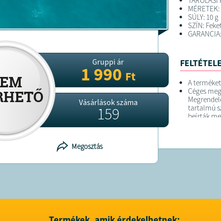
TÁROLÁSI 
MÉRETEK: 
SÚLY: 10 g
SZÍN: Feke
GARANCIA:
Gruppi ár
FELTÉTELE
1 990
Ft
A terméket
Céges megr
Megrendelé
Vásárlások száma
tartalmú s
159
beírták me
A kiállíto
az ÁFA csö
Azonban, h
Megosztás
közösségi 
és közösség
Ehhez kérj
közösségi
beírva.
Teljesítet
nem tudju
Termékek, amik érdekelhetnek: