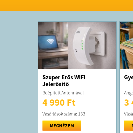
Szuper Erős WiFi
Gye
Jelerősítő
Beépített Antennával
Ango
4 990 Ft
3 
Vásárlások száma: 133
Vásá
MEGNÉZEM