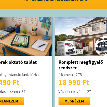
rek oktató tablet
Komplett megfigyelő
rendszer
l nyelvtanuló funkciókkal
4 kamerás, 2TB
490 Ft
18 990 Ft
rlások száma: 89
Vásárlások száma: 27
MEGNÉZEM
MEGNÉZEM