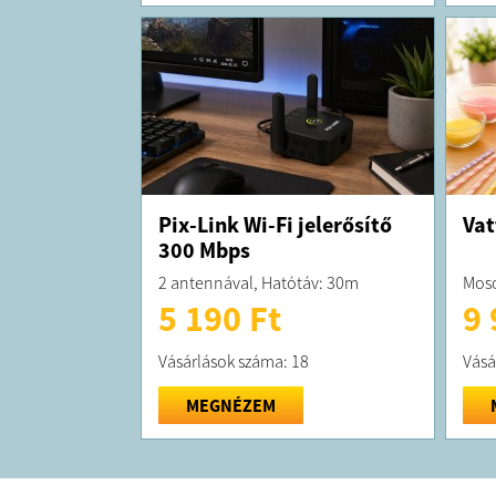
Pix-Link Wi-Fi jelerősítő
Vat
300 Mbps
2 antennával, Hatótáv: 30m
Mos
5 190 Ft
9 
Vásárlások száma: 18
Vásá
MEGNÉZEM