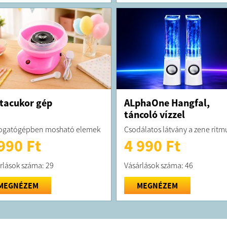
tacukor gép
ALphaOne Hangfal,
táncoló vízzel
ogatógépben mosható elemek
Csodálatos látvány a zene ritm
990 Ft
4 990 Ft
rlások száma: 29
Vásárlások száma: 46
MEGNÉZEM
MEGNÉZEM