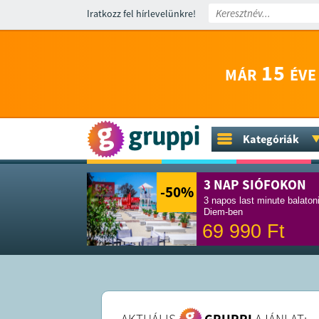
Iratkozz fel hírlevelünkre!
15
MÁR
ÉVE
Kategóriák
3 NAP SIÓFOKON
-50
%
3 napos last minute balaton
Diem-ben
69 990
Ft