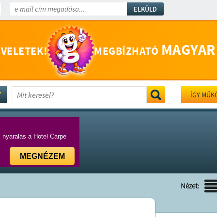
ELKÜLD
MAGYAR
 VELETEK!
MEGBÍZHATÓ
ÍGY MŰK
i nyaralás a Hotel Carpe
MEGNÉZEM
Nézet: