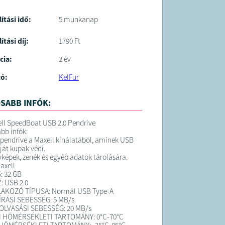
lítási idő:
5 munkanap
ítási díj:
1790 Ft
cia:
2 év
tó:
KelFur
SABB INFÓK:
ll SpeedBoat USB 2.0 Pendrive
bb infók:
 pendrive a Maxell kínálatából, aminek USB
ját kupak védi.
nyképek, zenék és egyéb adatok tárolására.
axell
: 32 GB
: USB 2.0
AKOZÓ TÍPUSA: Normál USB Type-A
RÁSI SEBESSÉG: 5 MB/s
LVASÁSI SEBESSÉG: 20 MB/s
 HŐMÉRSÉKLETI TARTOMÁNY: 0°C-70°C