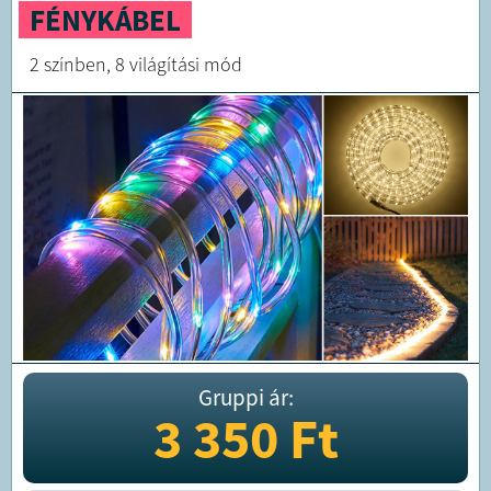
FÉNYKÁBEL
2 színben, 8 világítási mód
Gruppi ár:
3 350
Ft