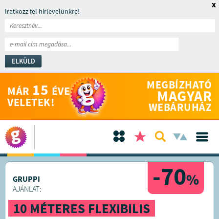
x
Iratkozz fel hírlevelünkre!
ELKÜLD
MEGBÍZHATÓ
15
MÁR
ÉVE
MAGYAR
VELETEK!
WEBÁRUHÁZ
-70
%
GRUPPI
AJÁNLAT:
10 MÉTERES FLEXIBILIS