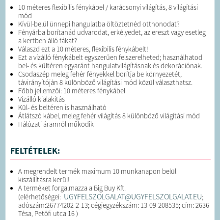
10 méteres flexibilis fénykábel / karácsonyi világítás, 8 világítási
mód
Kívül-belül ünnepi hangulatba öltöztetnéd otthonodat?
Fényárba borítanád udvarodat, erkélyedet, az ereszt vagy esetleg
a kertben álló fákat?
Válaszd ezt a 10 méteres, flexibilis fénykábelt!
Ezt a vízálló fénykábelt egyszerűen felszerelheted; használhatod
bel- és kültéren egyaránt hangulatvilágításnak és dekorációnak.
Csodaszép meleg fehér fényekkel borítja be környezetét,
távirányítóján 8 különböző világítási mód közül választhatsz.
Főbb jellemzői: 10 méteres fénykábel
Vízálló kialakítás
Kül- és beltéren is használható
Átlátszó kábel, meleg fehér világítás 8 különböző világítási mód
Hálózati áramról működik
FELTÉTELEK:
A megrendelt termék maximum 10 munkanapon belül
kiszállításra kerül!
A terméket forgalmazza a Big Buy Kft.
UGYFELSZOLGALAT@UGYFELSZOLGALAT.EU
(elérhetőségei:
;
adószám:26774202-2-13; cégjegyzékszám: 13-09-208535; cím: 2636
Tésa, Petőfi utca 16 )