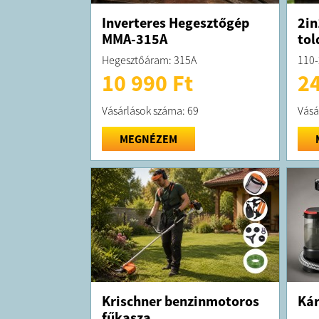
Inverteres Hegesztőgép
2in
MMA-315A
tol
Hegesztőáram: 315A
110-
10 990 Ft
24
Vásárlások száma: 69
Vásá
MEGNÉZEM
Krischner benzinmotoros
Kár
fűkasza