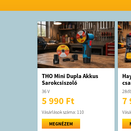
THO Mini Dupla Akkus
Hay
Sarokcsiszoló
csa
36 V
28db
5 990 Ft
7 
Vásárlások száma: 110
Vásá
MEGNÉZEM