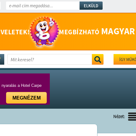
ELKÜLD
MAGYAR
 VELETEK!
MEGBÍZHATÓ
ÍGY MŰK
i nyaralás a Hotel Carpe
MEGNÉZEM
Nézet: