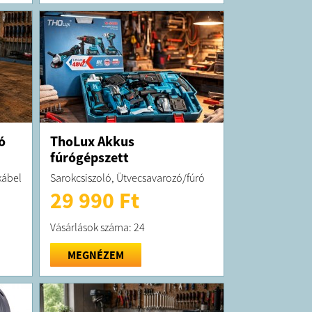
ó
ThoLux Akkus
fúrógépszett
kábel
Sarokcsiszoló, Ütvecsavarozó/fúró
29 990 Ft
Vásárlások száma: 24
MEGNÉZEM