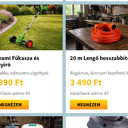
ami Fűkasza és
20 m Lengő hosszabbít
yíró
akku, változatos vágófejek
Rugalmas, könnyen kezelhető 
990 Ft
3 490 Ft
rlások száma: 65
Vásárlások száma: 87
MEGNÉZEM
MEGNÉZEM