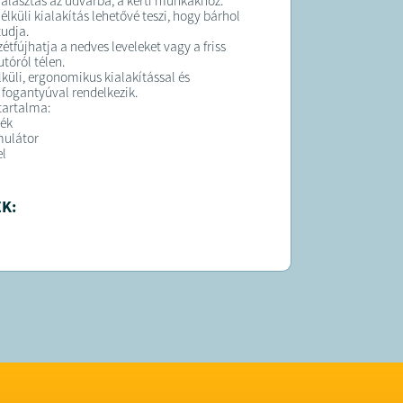
választás az udvarba, a kerti munkákhoz.
élküli kialakítás lehetővé teszi, hogy bárhol
tudja.
étfújhatja a nedves leveleket vagy a friss
tóról télen.
lküli, ergonomikus kialakítással és
fogantyúval rendelkezik.
tartalma:
lék
mulátor
el
K:
 átlagosan 3 munkanapon belül kiszállítjuk!
 forgalmazza a Mery Style Shop Kft;
gei: +36 30/897-8437;
.hu@gmail.com
9186585-2-03;
szám: 03-09-134803;
iskunhalas, Szép utca 20/. B. ép.