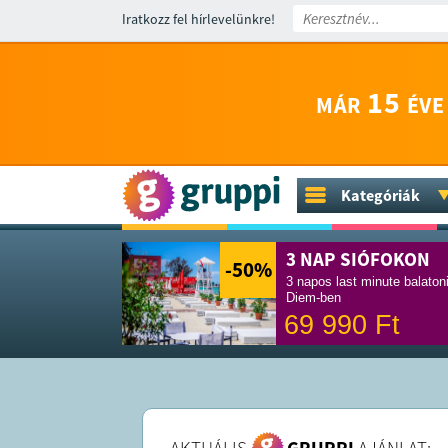
Iratkozz fel hírlevelünkre!
15
MÁR
ÉVE
Kategóriák
3 NAP SIÓFOKON
-50
%
3 napos last minute balaton
Diem-ben
69 990
Ft