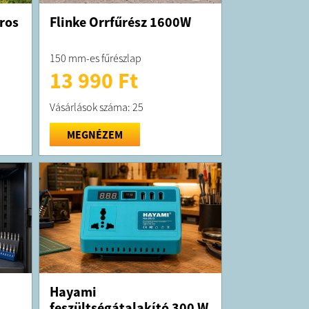
ros
Flinke Orrfűrész 1600W
150 mm-es fűrészlap
13 990 Ft
Vásárlások száma: 25
MEGNÉZEM
Hayami
feszültségátalakító 300 W