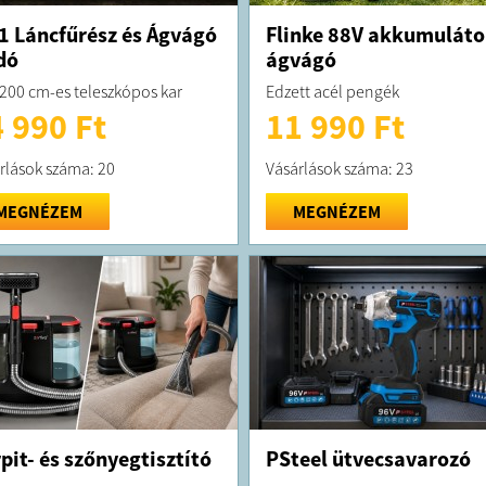
1 Láncfűrész és Ágvágó
Flinke 88V akkumuláto
dó
ágvágó
200 cm-es teleszkópos kar
Edzett acél pengék
 990 Ft
11 990 Ft
rlások száma: 20
Vásárlások száma: 23
MEGNÉZEM
MEGNÉZEM
pit- és szőnyegtisztító
PSteel ütvecsavarozó