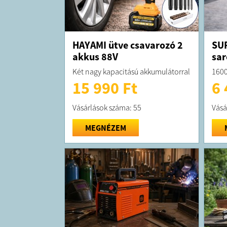
HAYAMI ütve csavarozó 2
SU
akkus 88V
sar
Két nagy kapacitású akkumulátorral
160
15 990 Ft
6 
Vásárlások száma: 55
Vásá
MEGNÉZEM