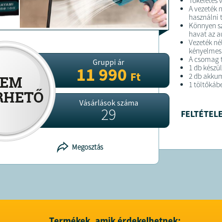
Tökéletes 
A vezeték n
használni 
Könnyen sz
havat az au
Vezeték né
kényelmes 
A csomag 
Gruppi ár
1 db készü
11 990
Ft
2 db akku
1 töltőkáb
Vásárlások száma
29
FELTÉTELE
A terméket
A terméket
Megosztás
elérhetősé
marapiac
adószám:2
cégjegyzék
cím: 6400 K
Termékek, amik érdekelhetnek: