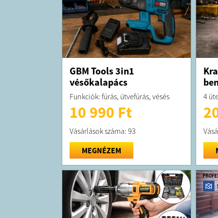
GBM Tools 3in1
Kra
vésőkalapács
be
Funkciók: fúrás, ütvefúrás, vésés
4 üt
10 990 Ft
20
Vásárlások száma: 93
Vásá
MEGNÉZEM