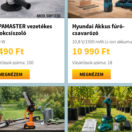
PAMASTER vezetékes
Hyundai Akkus fúró-
okcsiszoló
csavarózó
0 W
10,8 V/1500 mAh Li-ion akkumu
490 Ft
10 990 Ft
rlások száma: 100
Vásárlások száma: 18
MEGNÉZEM
MEGNÉZEM