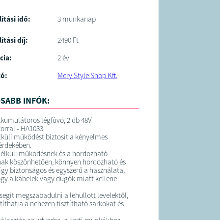
lítási idő:
3 munkanap
ítási díj:
2490 Ft
cia:
2 év
tó:
Mery Style Shop Kft.
SABB INFÓK:
umulátoros légfúvó, 2 db 48V
orral - HA1033
lküli működést biztosít a kényelmes
érdekében.
nélküli működésnek és a hordozható
nak köszönhetően, könnyen hordozható és
 így biztonságos és egyszerű a használata,
ogy a kábelek vagy dugók miatt kellene
segít megszabadulni a lehullott levelektől,
títhatja a nehezen tisztítható sarkokat és