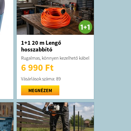
1+1 20 m Lengő
hosszabbító
Rugalmas, könnyen kezelhető kábel
6 990 Ft
Vásárlások száma: 89
MEGNÉZEM