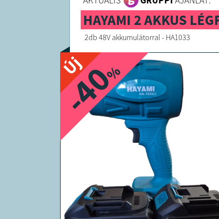
AKTUÁLIS
GRUPPI
AJÁNLAT:
HAYAMI 2 AKKUS LÉG
2db 48V akkumulátorral - HA1033
Új
-40
%