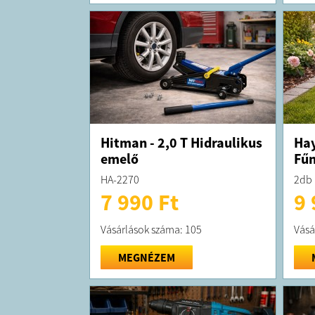
Hitman - 2,0 T Hidraulikus
Hay
emelő
Fűn
HA-2270
2db 
7 990 Ft
9 
Vásárlások száma: 105
Vásá
MEGNÉZEM