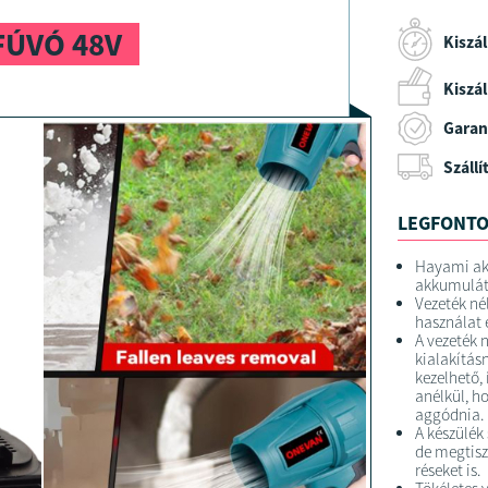
FÚVÓ 48V
Kiszál
Kiszáll
Garan
Szállí
LEGFONTO
Hayami akk
akkumulát
Vezeték né
használat 
A vezeték 
kialakítás
kezelhető,
anélkül, h
aggódnia.
A készülék 
de megtisz
réseket is.