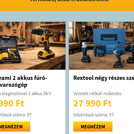
ami 2 akkus fúró-
Rextool négy részes sze
varozógép
 kiegészítővel 2 akkus 36 V
Vezeték nélküli működés
990 Ft
27 990 Ft
rlások száma: 97
Vásárlások száma: 57
MEGNÉZEM
MEGNÉZEM