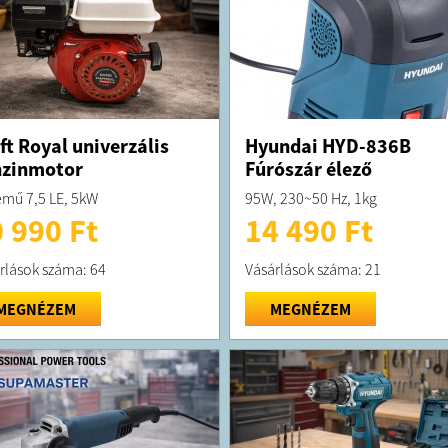
ft Royal univerzális
Hyundai HYD-836B
nzinmotor
Fúrószár élező
emű 7,5 LE, 5kW
95W, 230~50 Hz, 1kg
 990 Ft
14 490 Ft
rlások száma: 64
Vásárlások száma: 21
MEGNÉZEM
MEGNÉZEM