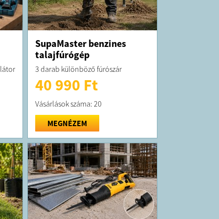
SupaMaster benzines
talajfúrógép
látor
3 darab különböző fúrószár
40 990 Ft
Vásárlások száma: 20
MEGNÉZEM